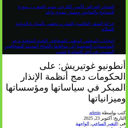
الشاعر العراقي الأمين الكرخي يشيد بالمغرب: نموذج
للتسامح والتعايش ومسار تنموي واعد
حركة الشعر العالمية بالمغرب تحتفي بالمبادرة الدولية
للسلام
انتخابات المجلس الوطني للصحافة.. اللجنة المؤقتة تدعو
المؤسسات الصحفية إلى موافاتها باللوائح المحينة للصحافيين
المهنيين في أجل أقصاه 4 غشت
أنطونيو غوتيريش: على
الحكومات دمج أنظمة الإنذار
المبكر في سياساتها ومؤسساتها
وميزانياتها
كتب بواسطة
admin
التاريخ:
أكتوبر 23, 2025
فى :
التغير المناخي
,
الواجهة