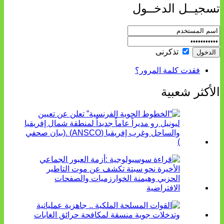
تسجيــل الدخــول
تذكرنى
فقدت كلمة المرور؟
الأكثر شعبية