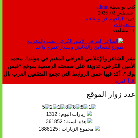
كتب بواسطة
admin
|
أغسطس 02, 2026
|
فى :
الواجهة
,
فن و ثقافة
|
٠ تعليقات
|
11 مشاهدة
نشر الشاعر والإعلامي العراقي المقيم في هولندا، محمد
الأمين الكرخي، تدوينة على صفحته الرسمية بموقع “فيس
بوك”، أكد فيها عمق الروابط التي تجمع المثقفين العرب بال
إقرأ المزيد
عدد زوار الموقع
زيارات اليوم : 1312
هذه السنة : 361852
مجموع الزيارات : 1888125