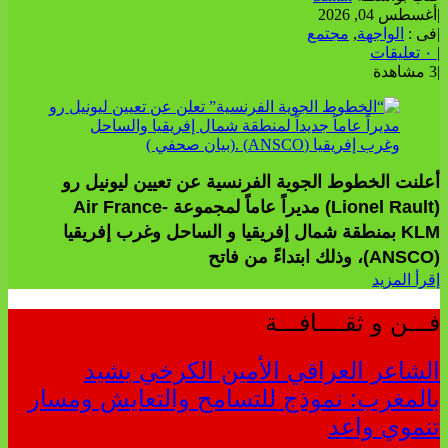
|
أغسطس 04, 2026
|
فى :
الواجهة
,
مجتمع
|
٠ تعليقات
|
3 مشاهدة
أعلنت الخطوط الجوية الفرنسية عن تعيين ليونيل رو
(Lionel Rault) مديراً عاماً لمجموعة Air France-
KLM بمنطقة شمال إفريقيا و الساحل وغرب إفريقيا
(ANSCO)، وذلك ابتداءً من فاتح
إقرأ المزيد
فـــن و ثقــــافـــة
الشاعر العراقي الأمين الكرخي يشيد
بالمغرب: نموذج للتسامح والتعايش ومسار
تنموي واعد