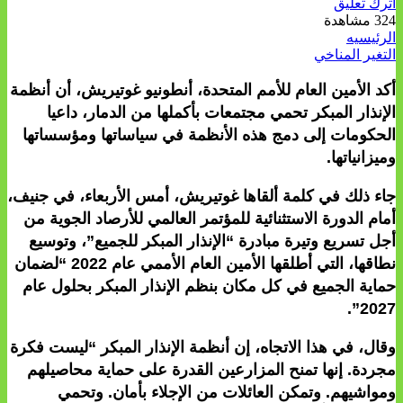
اترك تعليق
324 مشاهدة
الرئيسيه
التغير المناخي
أكد الأمين العام للأمم المتحدة، أنطونيو غوتيريش، أن أنظمة
الإنذار المبكر تحمي مجتمعات بأكملها من الدمار، داعيا
الحكومات إلى دمج هذه الأنظمة في سياساتها ومؤسساتها
وميزانياتها.
جاء ذلك في كلمة ألقاها غوتيريش، أمس الأربعاء، في جنيف،
أمام الدورة الاستثنائية للمؤتمر العالمي للأرصاد الجوية من
أجل تسريع وتيرة مبادرة “الإنذار المبكر للجميع”، وتوسيع
نطاقها، التي أطلقها الأمين العام الأممي عام 2022 “لضمان
حماية الجميع في كل مكان بنظم الإنذار المبكر بحلول عام
2027”.
وقال، في هذا الاتجاه، إن أنظمة الإنذار المبكر “ليست فكرة
مجردة. إنها تمنح المزارعين القدرة على حماية محاصيلهم
ومواشيهم. وتمكن العائلات من الإجلاء بأمان. وتحمي