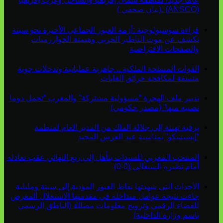
(ANSCO) .(بيان صحفي )
قراءة سوسيولوجية :أزمة العبور الجماعي الأخيرة نحو سبتة
تكشف عن موت التاطير الحزبي وهيمنة الخوارزميات
والصفحات الافتراضية
القوات المسلحة الملكية .. جاهزية عملياتية وتدخلات جوية
منسقة لمكافحة حرائق الغابات
تدبير ملف الهجرة “مسؤولية مشتركة” والمغرب “تحمل دوما
نصيبه منها” (مصدر حكومي)
برقية تهنئة إلى جلالة الملك من المدير العام لمنظمة
“إيسيسكو” بمناسبة عيد العرش المجيد
المنتخب المغربي للسيدات يتأهل إلى ربع النهائي عقب تعادله
أمام نظيره السنغالي (0-0)
الأحداث التي شهدتها نقاط العبور المؤدية إلى سبتة ومليلية
جاءت نتيجة عوامل متداخلة في مقدمتها الاستغلال المغرض
للفضاء الرقمي وترويج معلومات مضللة (الناطق الرسمي
باسم وزارة الداخلية)