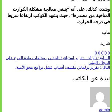
وشدد، كذلك، على أنه “ينبغي معالجة مشكلة الكوارث
المناخية من مصدرها”، حيث يشهد الكوكب ارتفاعا سريعا
في درجة الحرارة.
ماب
شارك
0
0
0
0
0
السابق:
تاونات.. تدابير استباقية للحد من مخلفات مادة المرج على
المجال البيئي
التالى:
تقرير برلماني يكشف أسباب فشل برامج محو الأمية.
نبذة عن الكاتب
admin