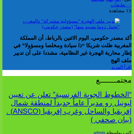
|
٠ تعليقات
|
13 مشاهدة
أكد مصدر حكومي، اليوم الاثنين بالرباط، أن المملكة
المغربية ظلت شريكا “ذا سيادة ومخلصا ومسؤولا” في
إطار محاربة الهجرة غير النظامية، مشددا على أن تدبير
ملف الهج
إقرأ المزيد
مجتمــــــــع
“الخطوط الجوية الفرنسية” تعلن عن تعيين
ليونيل رو مديراً عاماً جديداً لمنطقة شمال
إفريقيا والساحل وغرب إفريقيا (ANSCO) .
(بيان صحفي )
كتب بواسطة
admin