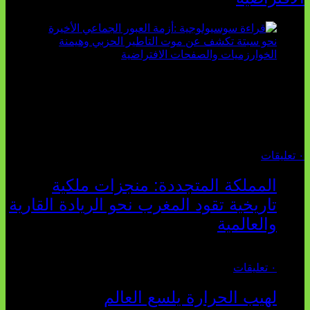
تثبت أحداث سبتة الأخيرة الأطروحة السوسيولوجية التي
تقول: "كلما اتسعت الفجوة بين تطلعات الشباب الرقمية وواقعهم
السوسيو-اقتصادي، كلما انهارت قدرة السياسة التقليدية على الكلام
والتأط...
أغسطس 04, 2026
٠ تعليقات
المملكة المتجددة: منجزات ملكية
تاريخية تقود المغرب نحو الريادة القارية
والعالمية
يوليو 27, 2026
٠ تعليقات
لهيب الحرارة يلسع العالم