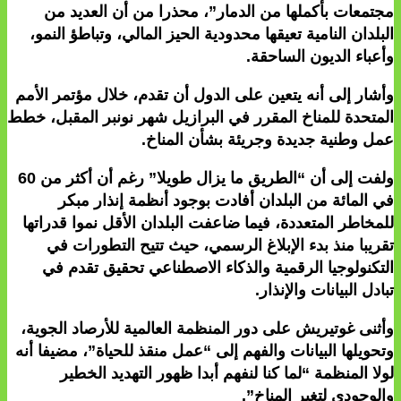
مجتمعات بأكملها من الدمار”، محذرا من أن العديد من
البلدان النامية تعيقها محدودية الحيز المالي، وتباطؤ النمو،
وأعباء الديون الساحقة.
وأشار إلى أنه يتعين على الدول أن تقدم، خلال مؤتمر الأمم
المتحدة للمناخ المقرر في البرازيل شهر نونبر المقبل، خطط
عمل وطنية جديدة وجريئة بشأن المناخ.
ولفت إلى أن “الطريق ما يزال طويلا” رغم أن أكثر من 60
في المائة من البلدان أفادت بوجود أنظمة إنذار مبكر
للمخاطر المتعددة، فيما ضاعفت البلدان الأقل نموا قدراتها
تقريبا منذ بدء الإبلاغ الرسمي، حيث تتيح التطورات في
التكنولوجيا الرقمية والذكاء الاصطناعي تحقيق تقدم في
تبادل البيانات والإنذار.
وأثنى غوتيريش على دور المنظمة العالمية للأرصاد الجوية،
وتحويلها البيانات والفهم إلى “عمل منقذ للحياة”، مضيفا أنه
لولا المنظمة “لما كنا لنفهم أبدا ظهور التهديد الخطير
والوجودي لتغير المناخ”.