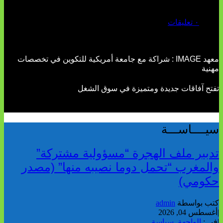
يوليو 02, 2026
٠ تعليقات
معهد IMAGE : شراكة مع جامعة أمريكية للتكوين في تخصصات
مهنية
تفتح آفاقات جديدة ومتميزة في سوق الشغل
سيــــاســـة
تدبير ملف الهجرة “مسؤولية مشتركة”
والمغرب “تحمل دوما نصيبه منها” (مصدر
حكومي)
كتب بواسطة
admin
|
أغسطس 04, 2026
|
فى :
الواجهة
,
سياسة