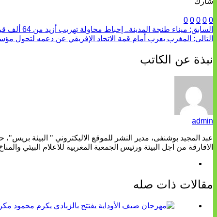
شارك
0
0
0
0
0
السابق:
ميناء طنجة المدينة.. إحباط محاولة تهريب أزيد من 64 ألف قرص مخدر وتوقيف ثلاثة أشخاص
التالى:
المغرب يعرب أمام قمة الاتحاد الإفريقي عن دعمه لتحول مؤس
نبذة عن الكاتب
admin
عبد المجيد بوشنفى، مدير النشر للموقع الاليكتروني " البيئة بريس"، 
الافارقة من اجل البيئة ورئيس الجمعية المغربية للاعلام البيئي والمناخ
مقالات ذات صله