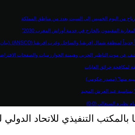
رياح من اليوم الخميس إلى السبت بعدد من مناطق المملكة
مغاربة المقيمون بالخارج في خدمة أوراش المغرب 2030”
نطقة شمال إفريقيا والساحل وغرب إفريقيا (ANSCO) .(بيان صحفي )
كشف عن موت التاطير الحزبي وهيمنة الخوارزميات والصفحات الافتراضي
قة لمكافحة حرائق الغابات
يبه منها” (مصدر حكومي)
” بمناسبة عيد العرش المجيد
نظيره السنغالي (0-0)
ا بالمكتب التنفيذي للاتحاد الدولي 