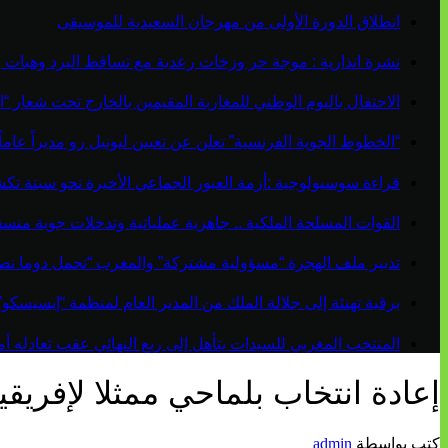
انطلاق الدورة الأولى من مهرجان السعيدية للموسيقى
نشرة انذارية : موجة حر وزخات رعدية مع تساقط البرد وهبات 
الاحتفال باليوم الوطني للمغاربة المقيمين بالخارج تحت شعار “ال
“الخطوط الجوية الفرنسية” تعلن عن تعيين ليونيل رو مديراً عاماً جديداً لم
قراءة سوسيولوجية :أزمة العبور الجماعي الأخيرة نحو سبتة ت
القوات المسلحة الملكية .. جاهزية عملياتية وتدخلات جوية منس
تدبير ملف الهجرة “مسؤولية مشتركة” والمغرب “تحمل دوما نص
برقية تهنئة إلى جلالة الملك من المدير العام لمنظمة “إيسيسكو
المنتخب المغربي للسيدات يتأهل إلى ربع النهائي عقب تعادله أمام 
إعادة انتخاب بلماحي ممثلا لإفريقي
كتب بواسطة
admin