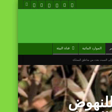
ر
الموارد المائية
قناة البيئة
إلى السبت بعدد من مناطق المملكة
 للنهوض
مل دوما نصيبه منها” (مصدر حكومي)
 تعادله أمام نظيره السنغالي (0-0)