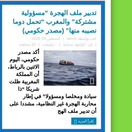
تدبير ملف الهجرة “مسؤولية
مشتركة” والمغرب “تحمل دوما
نصيبه منها” (مصدر حكومي)
كتب بواسطة
admin
|
أغسطس 04, 2026
|
فى :
الواجهة
,
سياسة
|
٠ تعليقات
|
15 مشاهدة
أكد مصدر
حكومي، اليوم
الاثنين بالرباط،
أن المملكة
المغربية ظلت
شريكا “ذا
سيادة ومخلصا ومسؤولا” في إطار
محاربة الهجرة غير النظامية، مشددا على
أن تدبير ملف الهج
إقرأ المزيد