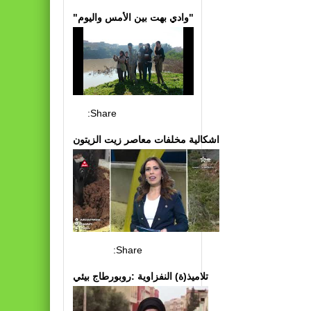
"وادي بهت بين الأمس واليوم"
Share:
اشكالية مخلفات معاصر زيت الزيتون
Share:
تلاميذ(ة) النفزاوية :روبورطاج بيئي