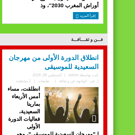
أوراش المغرب 2030″، وذ
إقرأ المزيد
فـــن و ثقــــافـــة
انطلاق الدورة الأولى من مهرجان
السعيدية للموسيقى
كتب بواسطة
admin
|
أغسطس 06, 2026
|
فى :
الواجهة
,
فن و ثقافة
|
٠ تعليقات
|
2 مشاهدة
انطلقت، مساء
أمس الأربعاء
بمارينا
السعيدية،
فعاليات الدورة
الأولى
لـ”مهرجان السعيدية للموسيقى”، وهو