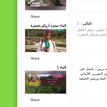
Share:
التالى:
الماء بمنتزه أروكو بخنيفرة
رصد أزيد من 186 مليون درهم لتأهيل
هاشم بشمال المغرب
Share:
الماء 1
يئة بريس"، حاصل على
ون المغربي- الالماني
البيئة ورئيس الجمعية
Share: