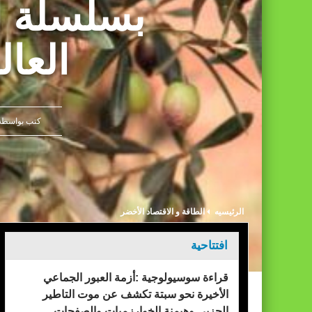
بسلسلة ا
الأحداث التي شهدتها نقاط العبور المؤدية إل
العال
كتب بواسط
الرئيسيه
الطاقة و الاقتصاد الأخضر
افتتاحية
قراءة سوسيولوجية :أزمة العبور الجماعي
الأخيرة نحو سبتة تكشف عن موت التاطير
الحزبي وهيمنة الخوارزميات والصفحات