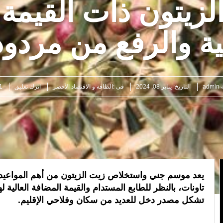
لزيتون ذات القيمة 
ى سبتة ومليلية جاءت نتيجة عوامل متداخلة في مقدمتها الاستغلال المغرض للفضاء الرقمي وترويج معلوم
ية والرفع من مردود
ة
admin
التاريخ:
يناير 08, 2024
فى :
الطاقة و الاقتصاد الأخضر
اترك تعليق
591
يعد موسم جني واستخلاص زيت الزيتون من أهم المواعيد ال
تاونات، بالنظر للطابع المستدام والقيمة المضافة العالية ل
تشكل مصدر دخل للعديد من سكان وفلاحي الإقليم.