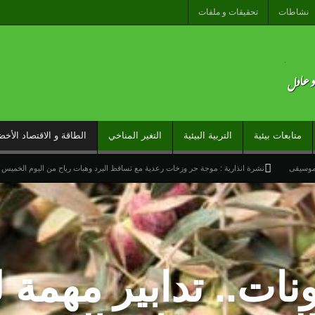
نشاطات
تحقيقات و ملفات
متابعات بيئية
التربية البيئية
التغير المناخي
الطاقة و الاقتصاد الأخض
لموسيقى
نشرة انذارية : موجة حر وزخات رعدية مع تساقط البرد وهبات رياح من اليوم الخميس 
ارج تحت شعار “المغاربة المقيمون بالخارج في خدمة أوراش المغرب 2030”
راً عاماً جديداً لمنطقة شمال إفريقيا والساحل وغرب إفريقيا (ANSCO) .(بيان صحفي )
خيرة نحو سبتة تكشف عن موت التاطير الحزبي وهيمنة الخوارزميات والصفحات الافتراضية
ونات.. تدابير مهمة
وتدخلات جوية منسقة لمكافحة حرائق الغابات
تدبير ملف الهجرة “مسؤولية مشتركة” والمغرب “تح
 لمنظمة “إيسيسكو” بمناسبة عيد العرش المجيد
المنتخب المغربي للسيدات يتأهل إلى ربع النهائي عقب