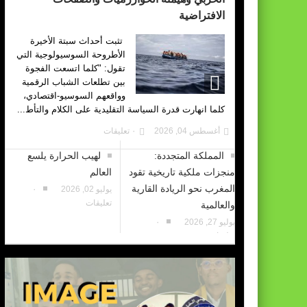
الافتراضية
تثبت أحداث سبتة الأخيرة
الأطروحة السوسيولوجية التي
تقول: "كلما اتسعت الفجوة
بين تطلعات الشباب الرقمية
وواقعهم السوسيو-اقتصادي،
كلما انهارت قدرة السياسة التقليدية على الكلام والتأط...
أغسطس 04, 2026
٠ تعليقات
المملكة المتجددة:
لهيب الحرارة يلسع
منجزات ملكية تاريخية تقود
العالم
المغرب نحو الريادة القارية
يوليو 02, 2026
٠
تعليقات
والعالمية
يوليو 27, 2026
٠
تعليقات