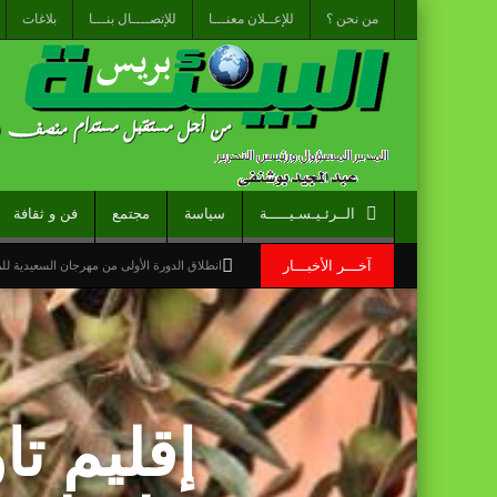
من نحن ؟
للإعــلان معنـــا
للإتصــــال بنـــا
بلاغات
الــرئـيـسـيـــــة
سياسة
مجتمع
فن و ثقافة
آخـــر الأخبـــار
انطلاق الدورة الأولى من مهرجان السعيدية ل
الاحتفال باليوم الوطني للمغاربة المقيمين بالخ
“الخطوط الجوية الفرنسية” تعلن عن تعيين ليونيل رو مدي
قراءة سوسيولوجية :أزمة العبور الجماعي الأ
إقليم تا
القوات المسلحة الملكية .. جاهزية عملياتية 
برقية تهنئة إلى جلالة الملك من المدير العام