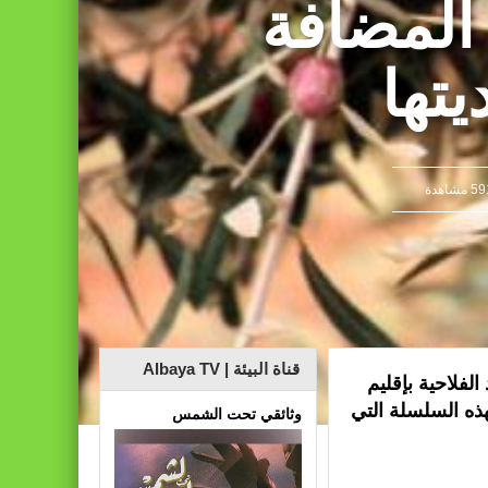
المضافة
ات مضللة (الناطق الرسمي باسم وزارة الداخلية)
يتها
 مشاهدة
قناة البيئة | Albaya TV
فلاحية بإقليم
هذه السلسلة التي
وثائقي تحت الشمس