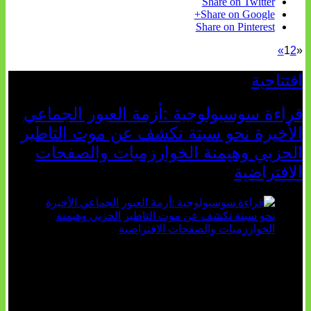
Share on Twitter
Share on Google+
Share on Pinterest
»
1
2
«
افتتاحية
قراءة سوسيولوجية :أزمة العبور الجماعي
الأخيرة نحو سبتة تكشف عن موت التاطير
الحزبي وهيمنة الخوارزميات والصفحات
الافتراضية
تثبت أحداث سبتة الأخيرة الأطروحة
السوسيولوجية التي تقول: "كلما اتسعت
الفجوة بين تطلعات الشباب الرقمية
وواقعهم السوسيو-اقتصادي، كلما انهارت
قدرة السياسة التقليدية على الكلام