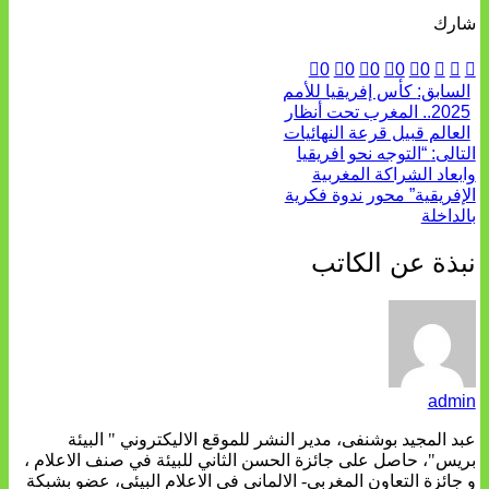
شارك
0
0
0
0
0
السابق:
كأس إفريقيا للأمم
2025.. المغرب تحت أنظار
العالم قبيل قرعة النهائيات
التالى:
“التوجه نحو افريقيا
وابعاد الشراكة المغربية
الإفريقية” محور ندوة فكرية
بالداخلة
نبذة عن الكاتب
admin
عبد المجيد بوشنفى، مدير النشر للموقع الاليكتروني " البيئة
بريس"، حاصل على جائزة الحسن الثاني للبيئة في صنف الاعلام ،
و جائزة التعاون المغربي- الالماني في الاعلام البيئي، عضو بشبكة