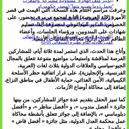
تدبير ملف الهجرة “مسؤولية مشتركة” والمغرب
“تحمل دوما نصيبه منها” (مصدر حكومي)
وعرفت مراسم اختتام هذه النسخة، التي أقيمت في قصر
الأميرة (لالة العروسة) التابع لمجمع مرمرة، بحضور، على
برقية تهنئة إلى جلالة الملك من المدير العام
الخصوص، المدير البيداغوجي لمجموعة ألفا، تسليم
لمنظمة “إيسيسكو” بمناسبة عيد العرش المجيد
شهادات على المندوبين، ورؤساء الجلسات، وأعضاء
المنتخب المغربي للسيدات يتأهل إلى ربع النهائي
الطاقم الذين أداروا محاكاة النقاشات الأممية.
عقب تعادله أمام نظيره السنغالي (0-0)
وأتاح هذا الحدث، الذي استمر لمدة ثلاثة أيام، للمشاركين
الفرصة لمناقشة واستيعاب مواضيع متنوعة تتعلق بالمجال
الجيو-سياسي والعلاقات الدولية بثلاث لغات (العربية،
الفرنسية، والإنجليزية)، على غرار اتفاقية حظر الأسلحة
الكيميائية، الأمن الغذائي، حماية الأطفال في مناطق النزاع،
إضافة إلى محاكاة أوضاع الأزمات.
كما تميز الحفل بتقديم عدة جوائز للمشاركين، من بينها
جائزة « أفضل مندوب »، و »أفضل مناظر »، و »أفضل
دبلوماسي »، بالإضافة إلى جوائز تتعلق بأنشطة محاكاة
عمل محكمة العدل الدولية، مثل جائزة « أفضل قاض »
و »أفضل محام ».