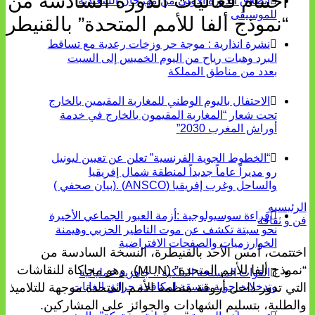
اختتام فعاليات الدورة السادسة من
انطلاق الدورة الأولى من مهرجان السعيدية
للموسيقى
“نموذج ألفا للأمم المتحدة” بالقنيطرة
نشرة انذارية : موجة حر وزخات رعدية مع تساقط
البرد وهبات رياح من اليوم الخميس إلى السبت
بعدد من مناطق المملكة
الاحتفال باليوم الوطني للمغاربة المقيمين بالخارج
تحت شعار “المغاربة المقيمون بالخارج في خدمة
أوراش المغرب 2030”
“الخطوط الجوية الفرنسية” تعلن عن تعيين ليونيل
رو مديراً عاماً جديداً لمنطقة شمال إفريقيا
والساحل وغرب إفريقيا (ANSCO) .(بيان صحفي )
الرئيسيه
قراءة سوسيولوجية :أزمة العبور الجماعي الأخيرة
فن و ثقافة
نحو سبتة تكشف عن موت التاطير الحزبي وهيمنة
الخوارزميات والصفحات الافتراضية
اختتمت، أمس الأحد بالقنيطرة، النسخة السادسة من
“نموذج ألفا للأمم المتحدة” (MUN)، وهو محاكاة للنقاشات
القوات المسلحة الملكية .. جاهزية عملياتية
وتدخلات جوية منسقة لمكافحة حرائق الغابات
التي تدور داخل أروقة منظمة الأمم المتحدة موجهة للتلاميذ
والطلبة، بتسليم الشهادات والجوائز على المشاركين.