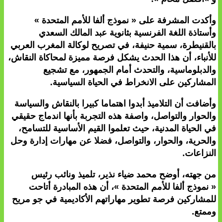
وأكدت المشرفة على « نموذج ألفا للأمم المتحدة »
وأستاذة اللغة الفرنسية بثانوية عبد المالك السعدي
بالقنيطرة، سمية حنيفة، في تصريح لوكالة المغرب العربي
للأنباء، أن هذا الحدث يشكل فرصة مميزة لمحاكاة النقاش،
والدبلوماسية، والتحدث أمام الجمهور، مع تشجيع
المشاركين على الانخراط في الحياة السياسية.
وأضافت أن التلاميذ أبدوا اهتماما كبيرا بالنقاش والسياسة
والحوار والتواصل، واصفة هذه التجربة بأنها اندماج حقيقي
في الحياة المدنية، حيث تعلموا القيم الأساسية للتسامح،
والحرية، والحوار، والتواصل، فضلا عن مهارات إدارة وحل
النزاعات.
من جهته، أوضح محمد ضياء نذير، تلميذ ونائب رئيس
« نموذج ألفا للأمم المتحدة »، أن هذه المبادرة أتاحت
للمشاركين فرصة تطوير مهاراتهم الأكاديمية في جو مريح
وممتع.