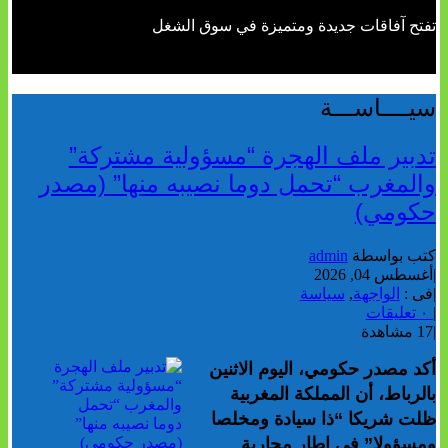
تفتح آفاقات جديدة ومتميزة في سوق الشغل
سيــــاســـة
تدبير ملف الهجرة “مسؤولية مشتركة”
والمغرب “تحمل دوما نصيبه منها” (مصدر
حكومي)
كتب بواسطة
admin
|
أغسطس 04, 2026
|
فى :
الواجهة
,
سياسة
|
٠ تعليقات
|
17 مشاهدة
أكد مصدر حكومي، اليوم الاثنين
بالرباط، أن المملكة المغربية
ظلت شريكا “ذا سيادة ومخلصا
ومسؤولا” في إطار محاربة