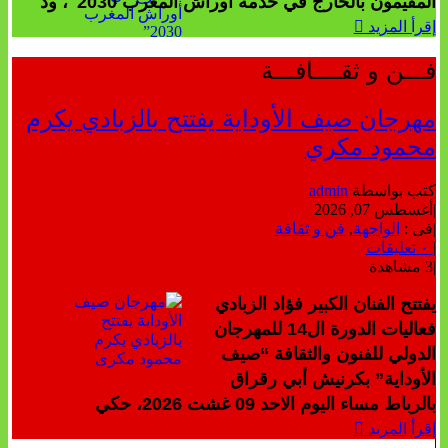
المقيمون بالخارج في خدمة أوراش المغرب 2030″، وذ
إقرأ المزيد
فـــن و ثقــــافـــة
مهرجان صيف الأوداية يفتتح بالزبادي يكرم
محمود مكري
كتب بواسطة
admin
|
أغسطس 07, 2026
|
فى :
الواجهة
,
فن و ثقافة
|
٠ تعليقات
|
3 مشاهدة
يفتتح الفنان الكبير فؤاد الزبادي
فعاليات الدورة ال14 للمهرجان
الدولي للفنون والثقافة “صيف
الأوداية” بكرنيش أبي رقراق
بالرباط مساء اليوم الاحد 09 غشت 2026، حكي
إقرأ المزيد