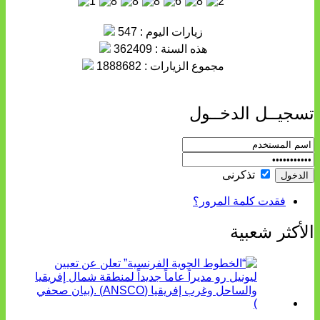
زيارات اليوم : 547
هذه السنة : 362409
مجموع الزيارات : 1888682
سجيــل الدخــول
تذكرنى
فقدت كلمة المرور؟
لأكثر شعبية