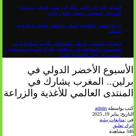
الشاعر العراقي الأمين الكرخي يشيد بالمغرب: نموذج
للتسامح والتعايش ومسار تنموي واعد
حركة الشعر العالمية بالمغرب تحتفي بالمبادرة الدولية
للسلام
انتخابات المجلس الوطني للصحافة.. اللجنة المؤقتة تدعو
المؤسسات الصحفية إلى موافاتها باللوائح المحينة للصحافيين
المهنيين في أجل أقصاه 4 غشت
لأسبوع الأخضر الدولي في
رلين.. المغرب يشارك في
لمنتدى العالمي للأغذية والزراعة
تب بواسطة
admin
لتاريخ:
يناير 19, 2025
ى :
متابعات بيئية
ترك تعليق
3 مشاهدة