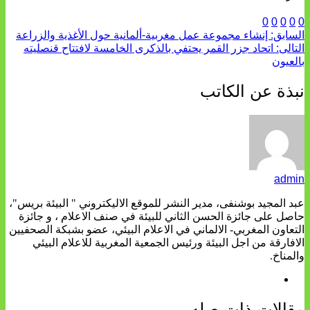
0
0
0
0
لسابق:
إنشاء مجموعة عمل مغربية-ألمانية حول الأغذية والزراعة
لتالى:
اتحاد جزر القمر يحتفي بالذكرى الخامسة لافتتاح قنصليته
العيون
بذة عن الكاتب
admi
بد المجيد بوشنفى، مدير النشر للموقع الاليكتروني " البيئة بريس"،
اصل على جائزة الحسن الثاني للبيئة في صنف الاعلام ، و جائزة
لتعاون المغربي- الالماني في الاعلام البيئي، عضو بشبكة الصحفيين
لافارقة من اجل البيئة ورئيس الجمعية المغربية للاعلام البيئي
المناخ.
قالات ذات صله