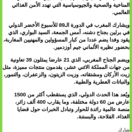
لمناخية والصحية والجيوسياسية التي تهدد الأمن الغذائي
لعالمي.
ويشارك المغرب في الدورة الـ89 للأسبوع الأخضر الدولي
ي برلين بجناح دشنه، أمس الجمعة، السيد البواري، الذي
قود وفدا يضم عددا من كبار المسؤولين والمهنيين المغاربة،
حضور نظيره الألماني جيم أوزدمير.
ويضم الجناح المغربي، الذي 21 عارضا يمثلون 39 تعاونية
ن جهات المملكة الاثني عشر، يقدمون منتجات مميزة، مثل
يت الأركان ومشتقاته، وزيت الزيتون، والزعفران، والتمور،
النباتات العطرية والطبية.
ويُعد هذا الحدث الدولي، الذي يستقطب أكثر من 1500
عارض من 60 دولة مختلفة، وما يقارب 400 ألف زائر،
نصة عالمية رائدة للحوار وتبادل الخبرات حول قضايا
لغذاء، الفلاحة، والبستنة.
ارك