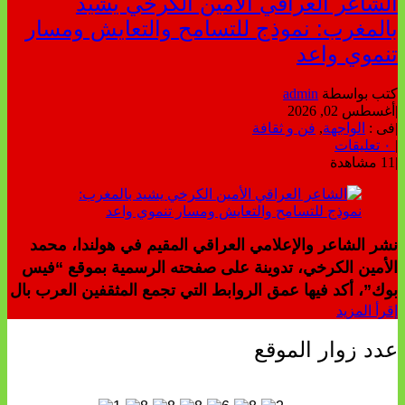
لشاعر العراقي الأمين الكرخي يشيد
المغرب: نموذج للتسامح والتعايش ومسار
نموي واعد
تب بواسطة
admin
غسطس 02, 2026
ى :
الواجهة
,
فن و ثقافة
عليقات
1 مشاهدة
شر الشاعر والإعلامي العراقي المقيم في هولندا، محمد
لأمين الكرخي، تدوينة على صفحته الرسمية بموقع “فيس
وك”، أكد فيها عمق الروابط التي تجمع المثقفين العرب بال
قرأ المزيد
دد زوار الموقع