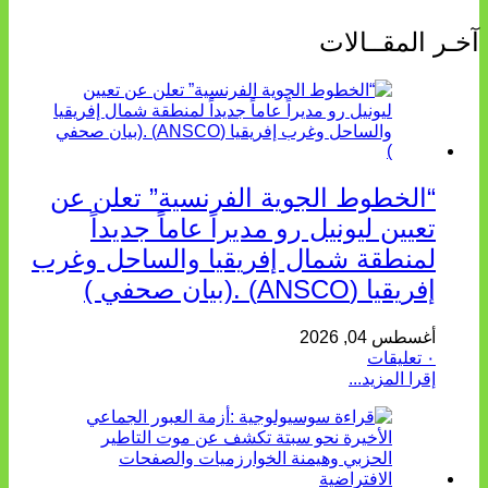
خـر المقــالات
“الخطوط الجوية الفرنسية” تعلن عن
تعيين ليونيل رو مديراً عاماً جديداً
لمنطقة شمال إفريقيا والساحل وغرب
إفريقيا (ANSCO) .(بيان صحفي )
أغسطس 04, 2026
٠ تعليقات
إقرا المزيد...