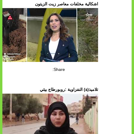
اشكالية مخلفات معاصر زيت الزيتون
Share:
تلاميذ(ة) النفزاوية :روبورطاج بيئي