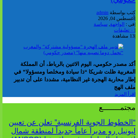
تب بواسطة
admin
غسطس 04, 2026
ى :
الواجهة
,
سياسة
عليقات
1 مشاهدة
كد مصدر حكومي، اليوم الاثنين بالرباط، أن المملكة
لمغربية ظلت شريكا “ذا سيادة ومخلصا ومسؤولا” في
طار محاربة الهجرة غير النظامية، مشددا على أن تدبير
لف الهج
قرأ المزيد
جتمــــــــع
الخطوط الجوية الفرنسية” تعلن عن تعيين
يونيل رو مديراً عاماً جديداً لمنطقة شمال