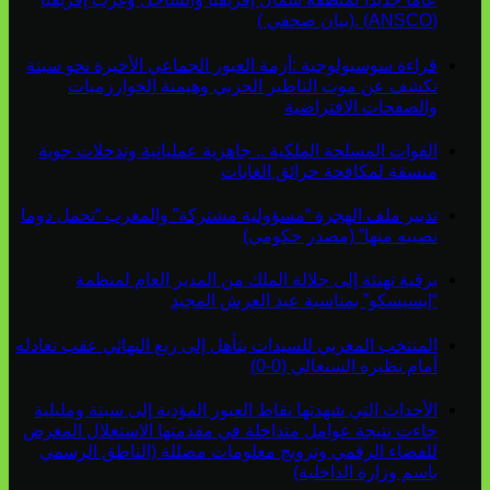
(ANSCO) .(بيان صحفي )
قراءة سوسيولوجية :أزمة العبور الجماعي الأخيرة نحو سبتة
تكشف عن موت التاطير الحزبي وهيمنة الخوارزميات
والصفحات الافتراضية
القوات المسلحة الملكية .. جاهزية عملياتية وتدخلات جوية
منسقة لمكافحة حرائق الغابات
تدبير ملف الهجرة “مسؤولية مشتركة” والمغرب “تحمل دوما
نصيبه منها” (مصدر حكومي)
برقية تهنئة إلى جلالة الملك من المدير العام لمنظمة
“إيسيسكو” بمناسبة عيد العرش المجيد
المنتخب المغربي للسيدات يتأهل إلى ربع النهائي عقب تعادله
أمام نظيره السنغالي (0-0)
الأحداث التي شهدتها نقاط العبور المؤدية إلى سبتة ومليلية
جاءت نتيجة عوامل متداخلة في مقدمتها الاستغلال المغرض
للفضاء الرقمي وترويج معلومات مضللة (الناطق الرسمي
باسم وزارة الداخلية)