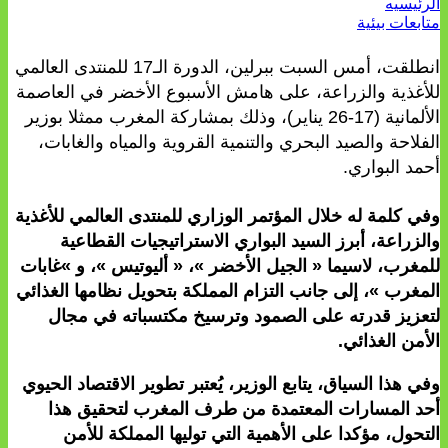
لرئيسيه
تابعات بيئية
انطلقت، أمس السبت ببرلين، الدورة الـ17 للمنتدى العالمي
لأغذية والزراعة، على هامش الأسبوع الأخضر في العاصمة
الألمانية (17-26 يناير)، وذلك بمشاركة المغرب ممثلا بوزير
لفلاحة والصيد البحري والتنمية القروية والمياه والغابات،
حمد البواري.
في كلمة له خلال المؤتمر الوزاري للمنتدى العالمي للأغذية
الزراعة، أبرز السيد البواري الاستراتيجيات القطاعية
لمغرب، لاسيما « الجيل الأخضر »، « أليوتيس »، و »غابات
لمغرب »، إلى جانب التزام المملكة بتحويل نظامها الغذائي
تعزيز قدرته على الصمود وترسيخ مكتسباته في مجال
لأمن الغذائي.
في هذا السياق، يتابع الوزير، يُعتبر تطوير الاقتصاد الحيوي
حد المسارات المعتمدة من طرف المغرب لتحقيق هذا
لتحول، مؤكدا على الأهمية التي توليها المملكة للأمن