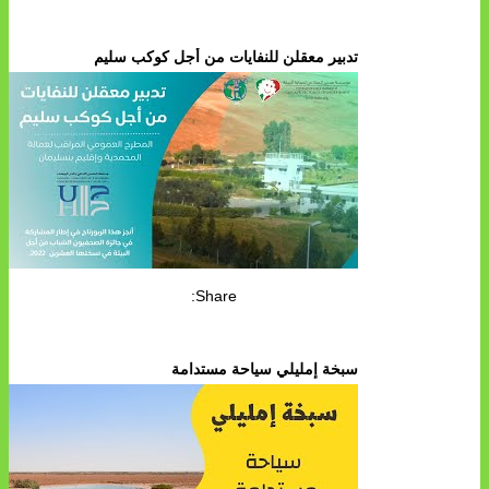
تدبير معقلن للنفايات من أجل كوكب سليم
Share:
سبخة إمليلي سياحة مستدامة