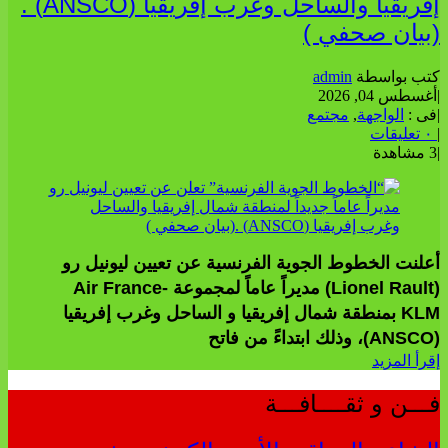
إفريقيا والساحل وغرب إفريقيا (ANSCO) .
بيان صحفي )
تب بواسطة
admin
غسطس 04, 2026
ى :
الواجهة
,
مجتمع
عليقات
 مشاهدة
علنت الخطوط الجوية الفرنسية عن تعيين ليونيل رو
(Lionel Rault) مديراً عاماً لمجموعة Air France-
KLM بمنطقة شمال إفريقيا و الساحل وغرب إفريقيا
ً من فاتح
قرأ المزيد
ـــن و ثقــــافـــة