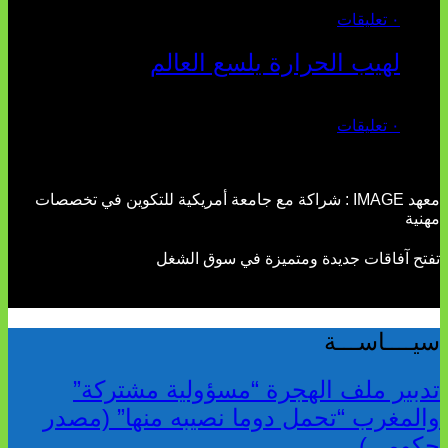
يوليو 27, 2026
٠ تعليقات
لهيب الحرارة يلسع العالم
يوليو 02, 2026
٠ تعليقات
معهد IMAGE : شراكة مع جامعة أمريكية للتكوين في تخصصات
هنية
فتح آفاقات جديدة ومتميزة في سوق الشغل
يــــاســـة
دبير ملف الهجرة “مسؤولية مشتركة”
المغرب “تحمل دوما نصيبه منها” (مصدر
كومي)