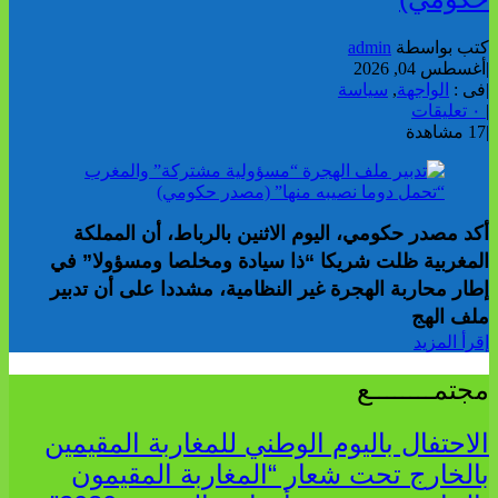
كتب بواسطة
admin
|
أغسطس 04, 2026
|
فى :
الواجهة
,
سياسة
|
٠ تعليقات
|
17 مشاهدة
أكد مصدر حكومي، اليوم الاثنين بالرباط، أن المملكة
المغربية ظلت شريكا “ذا سيادة ومخلصا ومسؤولا” في
إطار محاربة الهجرة غير النظامية، مشددا على أن تدبير
ملف الهج
إقرأ المزيد
مجتمــــــــع
الاحتفال باليوم الوطني للمغاربة المقيمين
بالخارج تحت شعار “المغاربة المقيمون