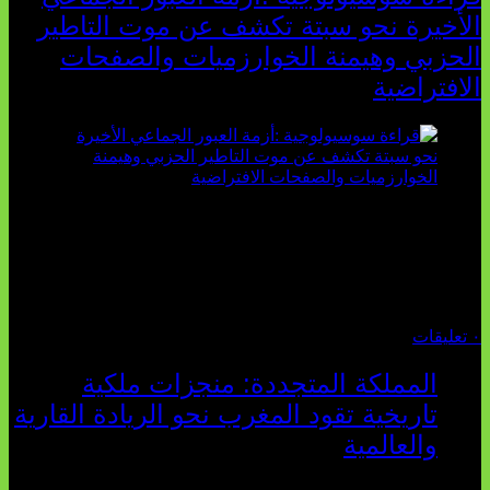
الأخيرة نحو سبتة تكشف عن موت التاطير
الحزبي وهيمنة الخوارزميات والصفحات
الافتراضية
تثبت أحداث سبتة الأخيرة الأطروحة السوسيولوجية التي
تقول: "كلما اتسعت الفجوة بين تطلعات الشباب الرقمية وواقعهم
السوسيو-اقتصادي، كلما انهارت قدرة السياسة التقليدية على الكلام
والتأط...
أغسطس 04, 2026
٠ تعليقات
المملكة المتجددة: منجزات ملكية
تاريخية تقود المغرب نحو الريادة القارية
والعالمية