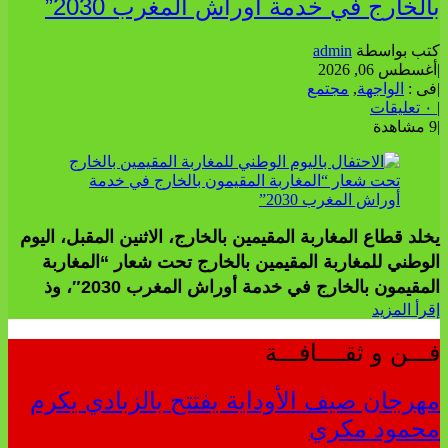
بالخارج في خدمة أوراش المغرب 2030”
كتب بواسطة
admin
|
أغسطس 06, 2026
|
فى :
الواجهة
,
مجتمع
|
٠ تعليقات
|
9 مشاهدة
يخلد قطاع المغاربة المقيمين بالخارج، الاثنين المقبل، اليوم
الوطني للمغاربة المقيمين بالخارج تحت شعار “المغاربة
المقيمون بالخارج في خدمة أوراش المغرب 2030″، وذ
إقرأ المزيد
فـــن و ثقــــافـــة
مهرجان صيف الأوداية يفتتح بالزبادي يكرم
محمود مكري