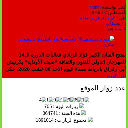
كتب بواسطة
admin
|
أغسطس 07, 2026
|
فى :
الواجهة
,
فن و ثقافة
|
٠ تعليقات
|
3 مشاهدة
يفتتح الفنان الكبير فؤاد الزبادي فعاليات الدورة ال14
للمهرجان الدولي للفنون والثقافة “صيف الأوداية” بكرنيش
أبي رقراق بالرباط مساء اليوم الاحد 09 غشت 2026، حكي
إقرأ المزيد
عدد زوار الموقع
زيارات اليوم : 705
هذه السنة : 364741
مجموع الزيارات : 1891014