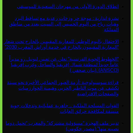
انطلاق الدورة الأولى من مهرجان السعيدية للموسيقى
نشرة انذارية : موجة حر وزخات رعدية مع تساقط البرد
وهبات رياح من اليوم الخميس إلى السبت بعدد من مناطق
المملكة
الاحتفال باليوم الوطني للمغاربة المقيمين بالخارج تحت شعار
“المغاربة المقيمون بالخارج في خدمة أوراش المغرب 2030”
“الخطوط الجوية الفرنسية” تعلن عن تعيين ليونيل رو مديراً
عاماً جديداً لمنطقة شمال إفريقيا والساحل وغرب إفريقيا
(ANSCO) .(بيان صحفي )
قراءة سوسيولوجية :أزمة العبور الجماعي الأخيرة نحو سبتة
تكشف عن موت التاطير الحزبي وهيمنة الخوارزميات
والصفحات الافتراضية
القوات المسلحة الملكية .. جاهزية عملياتية وتدخلات جوية
منسقة لمكافحة حرائق الغابات
تدبير ملف الهجرة “مسؤولية مشتركة” والمغرب “تحمل دوما
نصيبه منها” (مصدر حكومي)