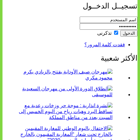
تسجيــل الدخــول
تذكرنى
فقدت كلمة المرور؟
الأكثر شعبية