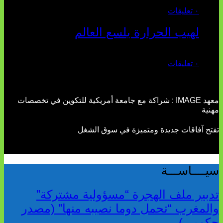
يوليو 27, 2026
٠ تعليقات
لهيب الحرارة يلسع العالم
يوليو 02, 2026
٠ تعليقات
معهد IMAGE : شراكة مع جامعة أمريكية للتكوين في تخصصات
مهنية
تفتح آفاقات جديدة ومتميزة في سوق الشغل
سيــــاســـة
تدبير ملف الهجرة “مسؤولية مشتركة”
والمغرب “تحمل دوما نصيبه منها” (مصدر
حكومي)