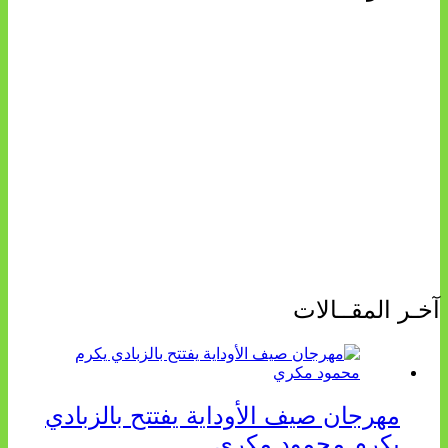
آخـر المقــالات
مهرجان صيف الأوداية يفتتح بالزبادي
يكرم محمود مكري