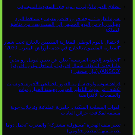
انطلاق الدورة الأولى من مهرجان السعيدية للموسيقى
نشرة انذارية : موجة حر وزخات رعدية مع تساقط البرد
وهبات رياح من اليوم الخميس إلى السبت بعدد من مناطق
المملكة
الاحتفال باليوم الوطني للمغاربة المقيمين بالخارج تحت شعار
“المغاربة المقيمون بالخارج في خدمة أوراش المغرب 2030”
“الخطوط الجوية الفرنسية” تعلن عن تعيين ليونيل رو مديراً
عاماً جديداً لمنطقة شمال إفريقيا والساحل وغرب إفريقيا
(ANSCO) .(بيان صحفي )
قراءة سوسيولوجية :أزمة العبور الجماعي الأخيرة نحو سبتة
تكشف عن موت التاطير الحزبي وهيمنة الخوارزميات
والصفحات الافتراضية
القوات المسلحة الملكية .. جاهزية عملياتية وتدخلات جوية
منسقة لمكافحة حرائق الغابات
تدبير ملف الهجرة “مسؤولية مشتركة” والمغرب “تحمل دوما
نصيبه منها” (مصدر حكومي)