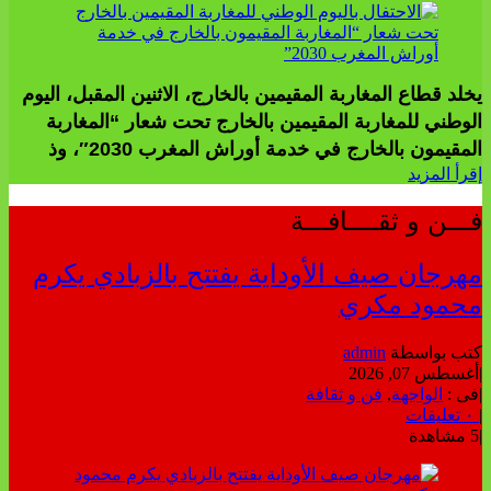
يخلد قطاع المغاربة المقيمين بالخارج، الاثنين المقبل، اليوم
الوطني للمغاربة المقيمين بالخارج تحت شعار “المغاربة
المقيمون بالخارج في خدمة أوراش المغرب 2030″، وذ
إقرأ المزيد
فـــن و ثقــــافـــة
مهرجان صيف الأوداية يفتتح بالزبادي يكرم
محمود مكري
كتب بواسطة
admin
|
أغسطس 07, 2026
|
فى :
الواجهة
,
فن و ثقافة
|
٠ تعليقات
|
5 مشاهدة