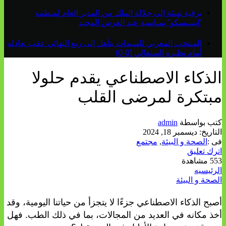
برقية تهنئة إلى جلالة الملك من المدير العام لمنظمة
“إيسيسكو” بمناسبة عيد العرش المجيد
المنتخب المغربي للسيدات يتأهل إلى ربع النهائي عقب تعادله
أمام نظيره السنغالي (0-0)
الذكاء الاصطناعي يقدم حلولا
مبتكرة لمرضى القلب
كتب بواسطة
admin
التاريخ:
ديسمبر 18, 2024
فى :
الصحة و البيئة
,
مجتمع
اترك تعليق
553 مشاهدة
الرئيسيه
الصحة و البيئة
أصبح الذكاء الاصطناعي جزءًا لا يتجزأ من حياتنا اليومية، وقد
أخذ مكانه في العديد من المجالات، بما في ذلك الطب. فهل