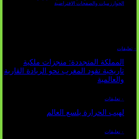
تثبت أحداث سبتة الأخيرة الأطروحة السوسيولوجية التي
تقول: "كلما اتسعت الفجوة بين تطلعات الشباب الرقمية وواقعهم
السوسيو-اقتصادي، كلما انهارت قدرة السياسة التقليدية على الكلام
والتأط...
أغسطس 04, 2026
٠ تعليقات
المملكة المتجددة: منجزات ملكية
تاريخية تقود المغرب نحو الريادة القارية
والعالمية
يوليو 27, 2026
٠ تعليقات
لهيب الحرارة يلسع العالم
يوليو 02, 2026
٠ تعليقات