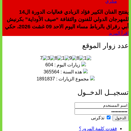
يفتتح الفنان الكبير فؤاد الزبادي فعاليات الدورة ال14
للمهرجان الدولي للفنون والثقافة “صيف الأوداية” بكرنيش
أبي رقراق بالرباط مساء اليوم الاحد 09 غشت 2026، حكي
إقرأ المزيد
عدد زوار الموقع
زيارات اليوم : 604
هذه السنة : 365564
مجموع الزيارات : 1891837
تسجيــل الدخــول
تذكرنى
فقدت كلمة المرور؟