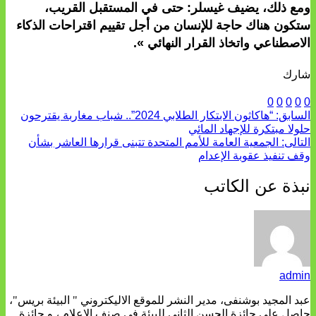
ومع ذلك، يضيف غيسلر: حتى في المستقبل القريب،
ستكون هناك حاجة للإنسان من أجل تقييم اقتراحات الذكاء
الاصطناعي واتخاذ القرار النهائي ».
شارك
0
0
0
0
0
السابق:
“هاكاثون الابتكار الطلابي 2024”.. شباب مغاربة يقترحون
حلولا مبتكرة للإجهاد المائي
التالى:
الجمعية العامة للأمم المتحدة تتبنى قرارها العاشر بشأن
وقف تنفيذ عقوبة الإعدام
نبذة عن الكاتب
admin
عبد المجيد بوشنفى، مدير النشر للموقع الاليكتروني " البيئة بريس"،
حاصل على جائزة الحسن الثاني للبيئة في صنف الاعلام ، و جائزة