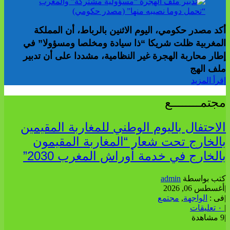
أكد مصدر حكومي، اليوم الاثنين بالرباط، أن المملكة
المغربية ظلت شريكا “ذا سيادة ومخلصا ومسؤولا” في
إطار محاربة الهجرة غير النظامية، مشددا على أن تدبير
ملف الهج
إقرأ المزيد
مجتمــــــــع
الاحتفال باليوم الوطني للمغاربة المقيمين
بالخارج تحت شعار “المغاربة المقيمون
بالخارج في خدمة أوراش المغرب 2030”
كتب بواسطة
admin
|
أغسطس 06, 2026
|
فى :
الواجهة
,
مجتمع
|
٠ تعليقات
|
9 مشاهدة