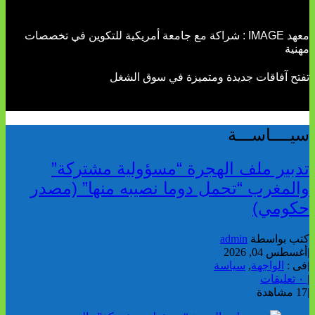
معهد IMAGE : شراكة مع جامعة أمريكية للتكوين في تخصصات
مهنية
تفتح آفاقات جديدة ومتميزة في سوق الشغل
سيــــاســـة
تدبير ملف الهجرة “مسؤولية مشتركة”
والمغرب “تحمل دوما نصيبه منها” (مصدر
حكومي)
كتب بواسطة
admin
|
أغسطس 04, 2026
|
فى :
الواجهة
,
سياسة
|
٠ تعليقات
|
17 مشاهدة