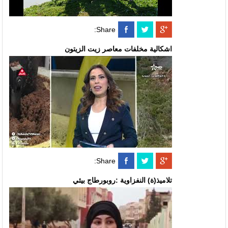
Share:
اشكالية مخلفات معاصر زيت الزيتون
Share:
تلاميذ(ة) النفزاوية :روبورطاج بيئي