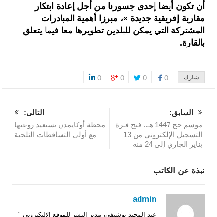
أن تكون أيضا إحدى جسورنا من أجل إعادة ابتكار
السنغالي (0-0)
مقاربة إفريقية جديدة »، مبرزا أهمية المبادرات
المشتركة التي يمكن للبلدين تطويرها معا فيما يتعلق
بالقارة.
شارك
0
0
0
0
0
السابق:
التالى:
موسم حج 1447 هـ.. فتح فترة
محطة أوكايمدن تستعيد روعتها
التسجيل الإلكتروني من 13
مع أولى التساقطات الثلجية
يناير الجاري إلى 24 منه
نبذة عن الكاتب
admin
عبد المجيد بوشنفى، مدير النشر للموقع الاليكتروني "