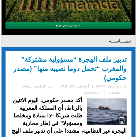
سيــــاســـة
تدبير ملف الهجرة “مسؤولية مشتركة”
والمغرب “تحمل دوما نصيبه منها” (مصدر
حكومي)
كتب بواسطة
admin
|
أغسطس 04, 2026
|
فى :
الواجهة
,
سياسة
|
٠ تعليقات
|
17 مشاهدة
أكد مصدر حكومي، اليوم الاثنين
بالرباط، أن المملكة المغربية
ظلت شريكا “ذا سيادة ومخلصا
ومسؤولا” في إطار محاربة
الهجرة غير النظامية، مشددا على أن تدبير ملف الهج