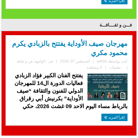
إقرأ المزيد
فـــن و ثقــــافـــة
مهرجان صيف الأوداية يفتتح بالزبادي يكرم
محمود مكري
كتب بواسطة
admin
|
أغسطس 07, 2026
|
فى :
الواجهة
,
فن و ثقافة
|
٠ تعليقات
|
3 مشاهدة
يفتتح الفنان الكبير فؤاد الزبادي
فعاليات الدورة ال14 للمهرجان
الدولي للفنون والثقافة “صيف
الأوداية” بكرنيش أبي رقراق
بالرباط مساء اليوم الاحد 09 غشت 2026، حكي
إقرأ المزيد