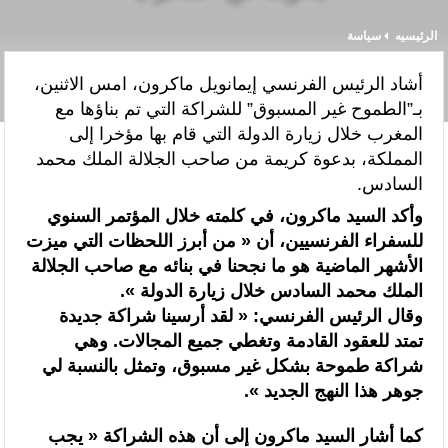
الرئيسيه
سياسة
“الخطوط الجوية الفرنسية” تعلن عن تعيين ليونيل رو مديراً عاماً جديداً
لمنطقة شمال إفريقيا والساحل وغرب إفريقيا (ANSCO) .(بيان صحفي )
أشاد الرئيس الفرنسي إيمانويل ماكرون، امس الاثنين،
بـ”الطموح غير المسبوق” للشراكة التي تم بناؤها مع
قراءة سوسيولوجية :أزمة العبور الجماعي الأخيرة نحو سبتة تكشف عن موت
المغرب خلال زيارة الدولة التي قام بها مؤخرا إلى
التاطير الحزبي وهيمنة الخوارزميات والصفحات الافتراضية
المملكة، بدعوة كريمة من صاحب الجلالة الملك محمد
السادس.
القوات المسلحة الملكية .. جاهزية عملياتية وتدخلات جوية منسقة لمكافحة
وأكد السيد ماكرون، في كلمته خلال المؤتمر السنوي
حرائق الغابات
للسفراء الفرنسيين، أن « من أبرز اللحظات التي ميزت
الأشهر الماضية هو ما نجحنا في بنائه مع صاحب الجلالة
تدبير ملف الهجرة “مسؤولية مشتركة” والمغرب “تحمل دوما نصيبه منها”
الملك محمد السادس خلال زيارة الدولة ».
(مصدر حكومي)
وقال الرئيس الفرنسي: « لقد أرسينا شراكة جديدة
تمتد للعقود القادمة وتغطي جميع المجالات. وهي
برقية تهنئة إلى جلالة الملك من المدير العام لمنظمة “إيسيسكو” بمناسبة عيد
شراكة طموحة بشكل غير مسبوق، وتمثل بالنسبة لي
العرش المجيد
جوهر هذا النهج الجديد ».
المنتخب المغربي للسيدات يتأهل إلى ربع النهائي عقب تعادله أمام نظيره
كما أشار السيد ماكرون إلى أن هذه الشراكة « يجب