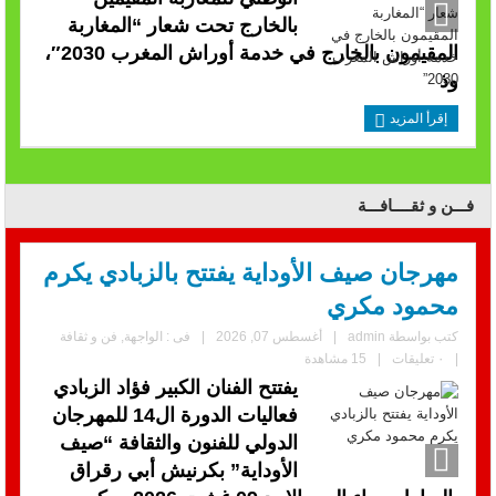
بالخارج تحت شعار “المغاربة
المقيمون بالخارج في خدمة أوراش المغرب 2030″،
وذ
إقرأ المزيد
فـــن و ثقــــافـــة
مهرجان صيف الأوداية يفتتح بالزبادي يكرم
محمود مكري
كتب بواسطة
admin
|
أغسطس 07, 2026
|
فى :
الواجهة
,
فن و ثقافة
|
٠ تعليقات
|
15 مشاهدة
يفتتح الفنان الكبير فؤاد الزبادي
فعاليات الدورة ال14 للمهرجان
الدولي للفنون والثقافة “صيف
الأوداية” بكرنيش أبي رقراق