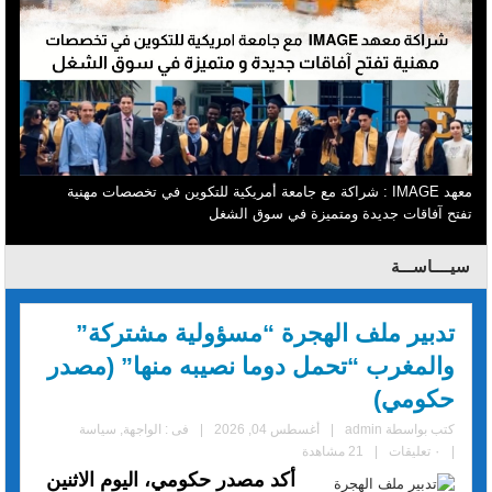
معهد IMAGE : شراكة مع جامعة أمريكية للتكوين في تخصصات مهنية
تفتح آفاقات جديدة ومتميزة في سوق الشغل
سيــــاســـة
تدبير ملف الهجرة “مسؤولية مشتركة”
والمغرب “تحمل دوما نصيبه منها” (مصدر
حكومي)
كتب بواسطة
admin
|
أغسطس 04, 2026
|
فى :
الواجهة
,
سياسة
|
٠ تعليقات
|
21 مشاهدة
أكد مصدر حكومي، اليوم الاثنين