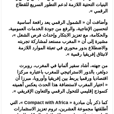
البنيات التحتية اللازمة لدعم التطور السريع للقطاع
السنغالي (0-0)
الرقمي ».
وأضافت أن « الشمول الرقمي يعد رافعة أساسية
لتحسين الإنتاجية، والرفع من جودة الخدمات العمومية،
والحكامة، مع تعزيز الابتكار وإحداث فرص الشغل »،
مشيرة إلى أن « المغرب مستعد لمشاركة تجربته
والاضطلاع بدور محوري في تعبئة الموارد اللازمة
لانبثاق إفريقيا رقمية ».
من جهته، أشاد سفير ألمانيا في المغرب، روبرت
دولغر، بالدور الاستراتيجي للمغرب باعتباره مركزا
اقتصاديا ورقميا يربط بين إفريقيا وأوروبا، مبرزا أن
« اختيار المغرب لاستضافة هذا الحدث يعكس أهميته
كنموذج إقليمي للتحول الرقمي والتعاون الإفريقي ».
كما ذكر بأن مبادرة « Compact with Africa »، التي
أطلقتها مجموعة العشرين، تروم تعزيز الاستثمارات