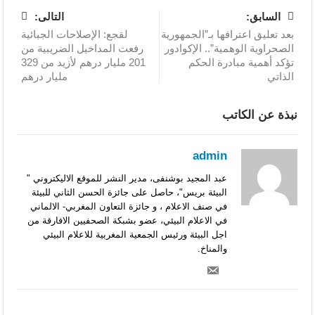
السابق:
التالى:
بعد تعليق اعترافها بـ”الجمهورية
لقجع: الإصلاحات الجبائية
الصحراوية الوهمية”.. الإكوادور
رفعت المداخيل الضريبية من
تؤكد أهمية مبادرة الحكم
201 مليار درهم لأزيد من 329
الذاتي
مليار درهم
نبذة عن الكاتب
admin
عبد المجيد بوشنفى، مدير النشر للموقع الاليكتروني "
البيئة بريس"، حاصل على جائزة الحسن الثاني للبيئة
في صنف الاعلام ، و جائزة التعاون المغربي- الالماني
في الاعلام البيئي، عضو بشبكة الصحفيين الافارقة من
اجل البيئة ورئيس الجمعية المغربية للاعلام البيئي
والمناخ.