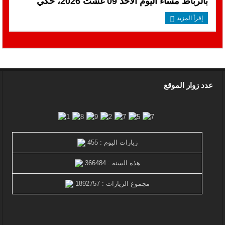
بالرباط مساء اليوم الاحد 09 غشت 2026، حكي
إقرأ المزيد
عدد زوار الموقع
زيارات اليوم : 455
هذه السنة : 366484
مجموع الزيارات : 1892757