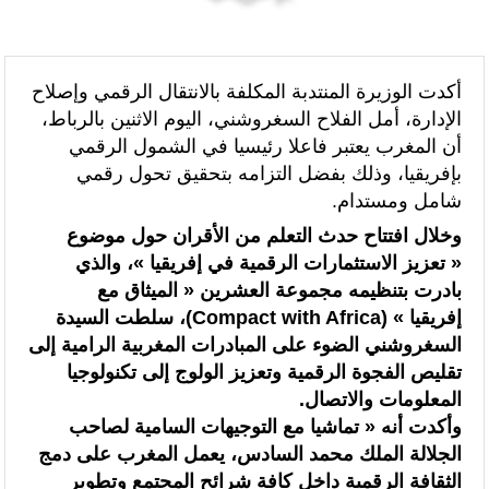
الرئيسيه
سياسة
“الخطوط الجوية الفرنسية” تعلن عن تعيين ليونيل رو مديراً عاماً جديداً لمنطقة
شمال إفريقيا والساحل وغرب إفريقيا (ANSCO) .(بيان صحفي )
أكدت الوزيرة المنتدبة المكلفة بالانتقال الرقمي وإصلاح
الإدارة، أمل الفلاح السغروشني، اليوم الاثنين بالرباط،
قراءة سوسيولوجية :أزمة العبور الجماعي الأخيرة نحو سبتة تكشف عن موت
أن المغرب يعتبر فاعلا رئيسيا في الشمول الرقمي
التاطير الحزبي وهيمنة الخوارزميات والصفحات الافتراضية
بإفريقيا، وذلك بفضل التزامه بتحقيق تحول رقمي
شامل ومستدام.
القوات المسلحة الملكية .. جاهزية عملياتية وتدخلات جوية منسقة لمكافحة
وخلال افتتاح حدث التعلم من الأقران حول موضوع
حرائق الغابات
« تعزيز الاستثمارات الرقمية في إفريقيا »، والذي
بادرت بتنظيمه مجموعة العشرين « الميثاق مع
تدبير ملف الهجرة “مسؤولية مشتركة” والمغرب “تحمل دوما نصيبه منها”
إفريقيا » (Compact with Africa)، سلطت السيدة
(مصدر حكومي)
السغروشني الضوء على المبادرات المغربية الرامية إلى
تقليص الفجوة الرقمية وتعزيز الولوج إلى تكنولوجيا
برقية تهنئة إلى جلالة الملك من المدير العام لمنظمة “إيسيسكو” بمناسبة عيد
المعلومات والاتصال.
العرش المجيد
وأكدت أنه « تماشيا مع التوجيهات السامية لصاحب
الجلالة الملك محمد السادس، يعمل المغرب على دمج
المنتخب المغربي للسيدات يتأهل إلى ربع النهائي عقب تعادله أمام نظيره
الثقافة الرقمية داخل كافة شرائح المجتمع وتطوير