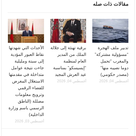
مقالات ذات صله
تدبير ملف الهجرة
برقية تهنئة إلى جلالة
الأحداث التي شهدتها
“مسؤولية مشتركة”
الملك من المدير
نقاط العبور المؤدية
والمغرب “تحمل
العام لمنظمة
إلى سبتة ومليلية
دوما نصيبه منها”
“إيسيسكو” بمناسبة
جاءت نتيجة عوامل
(مصدر حكومي)
عيد العرش المجيد
متداخلة في مقدمتها
الاستغلال المغرض
أغسطس 04, 2026
أغسطس 04, 2026
للفضاء الرقمي
وترويج معلومات
مضللة (الناطق
الرسمي باسم وزارة
الداخلية)
أغسطس 03, 2026