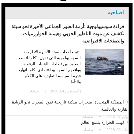
افتتاحية
قراءة سوسيولوجية :أزمة العبور الجماعي الأخيرة نحو سبتة
تكشف عن موت التاطير الحزبي وهيمنة الخوارزميات
والصفحات الافتراضية
تثبت أحداث سبتة الأخيرة الأطروحة
السوسيولوجية التي تقول: "كلما اتسعت
الفجوة بين تطلعات الشباب الرقمية
وواقعهم السوسيو-اقتصادي، كلما انهارت
قدرة السياسة التقليدية على الكلام
والتأط...
أغسطس 04, 2026
٠ تعليقات
المملكة المتجددة: منجزات ملكية تاريخية تقود المغرب نحو الريادة
القارية والعالمية
يوليو 27, 2026
٠ تعليقات
لهيب الحرارة يلسع العالم
يوليو 02, 2026
٠ تعليقات