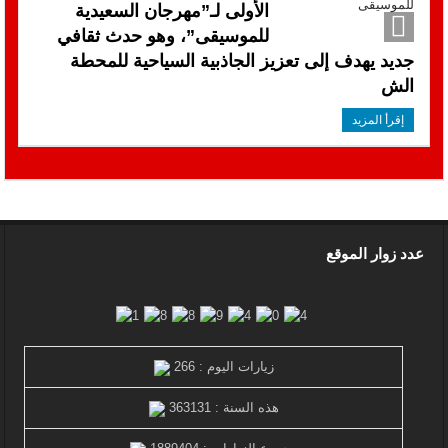
الأولى لـ”مهرجان السعيدية
للموسيقى”، وهو حدث ثقافي
جديد يهدف إلى تعزيز الجاذبية السياحية للمحطة
الش
إقرأ المزيد
عدد زوار الموقع
زيارات اليوم : 266
هذه السنة : 363131