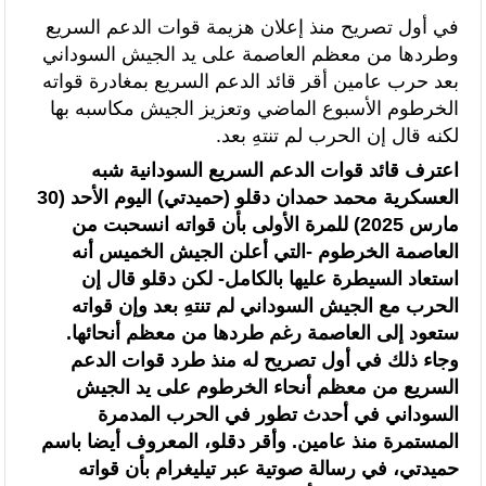
قراءة سوسيولوجية :أزمة العبور الجماعي الأخيرة نحو سبتة تكشف عن موت
في أول تصريح منذ إعلان هزيمة قوات الدعم السريع
وطردها من معظم العاصمة على يد الجيش السوداني
التاطير الحزبي وهيمنة الخوارزميات والصفحات الافتراضية
بعد حرب عامين أقر قائد الدعم السريع بمغادرة قواته
القوات المسلحة الملكية .. جاهزية عملياتية وتدخلات جوية منسقة لمكافحة
الخرطوم الأسبوع الماضي وتعزيز الجيش مكاسبه بها
لكنه قال إن الحرب لم تنتهِ بعد.
حرائق الغابات
اعترف قائد قوات الدعم السريع السودانية شبه
تدبير ملف الهجرة “مسؤولية مشتركة” والمغرب “تحمل دوما نصيبه منها” (مصدر
العسكرية محمد حمدان دقلو (حميدتي) اليوم الأحد (30
مارس 2025) للمرة الأولى بأن قواته انسحبت من
حكومي)
العاصمة الخرطوم -التي أعلن الجيش الخميس أنه
برقية تهنئة إلى جلالة الملك من المدير العام لمنظمة “إيسيسكو” بمناسبة عيد
استعاد السيطرة عليها بالكامل- لكن دقلو قال إن
الحرب مع الجيش السوداني لم تنتهِ بعد وإن قواته
العرش المجيد
ستعود إلى العاصمة رغم طردها من معظم أنحائها.
المنتخب المغربي للسيدات يتأهل إلى ربع النهائي عقب تعادله أمام نظيره
وجاء ذلك في أول تصريح له منذ طرد قوات الدعم
السريع من معظم أنحاء الخرطوم على يد الجيش
السنغالي (0-0)
السوداني في أحدث تطور في الحرب المدمرة
المستمرة منذ عامين. وأقر دقلو، المعروف أيضا باسم
الأحداث التي شهدتها نقاط العبور المؤدية إلى سبتة ومليلية جاءت نتيجة عوامل
حميدتي، في رسالة صوتية عبر تيليغرام بأن قواته
متداخلة في مقدمتها الاستغلال المغرض للفضاء الرقمي وترويج معلومات مضللة