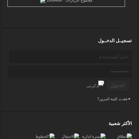
مجموع الزيارات : 1889404
تسجيــل الدخــول
تذكرنى
فقدت كلمة المرور؟
الأكثر شعبية