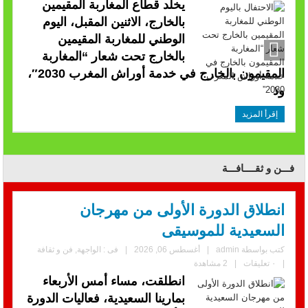
يخلد قطاع المغاربة المقيمين
بالخارج، الاثنين المقبل، اليوم
الوطني للمغاربة المقيمين
بالخارج تحت شعار “المغاربة
المقيمون بالخارج في خدمة أوراش المغرب 2030″،
وذ
إقرأ المزيد
فـــن و ثقــــافـــة
انطلاق الدورة الأولى من مهرجان
السعيدية للموسيقى
كتب بواسطة
admin
|
أغسطس 06, 2026
|
فى :
الواجهة
,
فن و ثقافة
|
٠ تعليقات
|
2 مشاهدة
انطلقت، مساء أمس الأربعاء
بمارينا السعيدية، فعاليات الدورة