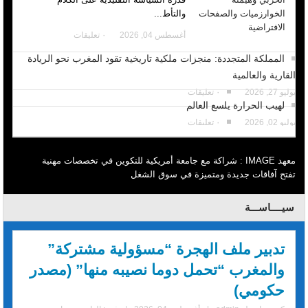
والتأط...
أغسطس 04, 2026
٠ تعليقات
المملكة المتجددة: منجزات ملكية تاريخية تقود المغرب نحو الريادة
القارية والعالمية
يوليو 27, 2026
٠ تعليقات
لهيب الحرارة يلسع العالم
يوليو 02, 2026
٠ تعليقات
معهد IMAGE : شراكة مع جامعة أمريكية للتكوين في تخصصات مهنية
تفتح آفاقات جديدة ومتميزة في سوق الشغل
سيــــاســـة
تدبير ملف الهجرة “مسؤولية مشتركة”
والمغرب “تحمل دوما نصيبه منها” (مصدر
حكومي)