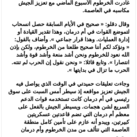
غادرت الخرطوم الأسبوع الماضي مع تعزيز الجيش
مكاسبه في العاصمة.
(الناطق الرسمي باسم وزارة الداخلية)
وقال دقلو: « صحيح في الأيام السابقة حصل انسحاب
لتموضع القوات في أم درمان، وهذا تقدير القيادة أو
إدارة العمليات. وهذا قرار جماعي ». وأضاف بالقول:
« ونؤكد لكم أننا صحيح طلعنا من الخرطوم، ولكن بإذن
الله نعود للخرطوم ونحن أشد منعة وأشد قوة وأشد
انتصارا ». وتابع قائلا: « ونحن نقول إن الحرب لم تنته.
الحرب ما تزال في بدايتها ».
وجاءت تعليقات حميدتي في الوقت الذي يواصل فيه
الجيش تعزيز مواقعه إذ سيطر أمس السبت على سوق
رئيسي في أم درمان كانت تستخدمه قوات الدعم
السريع لشن هجمات. ويسيطر الجيش بالفعل على
معظم أم درمان التي تضم قاعدتين عسكريتين
كبيرتين، ويبدو أنه عازم على تأمين كامل منطقة
العاصمة التي تتألف من مدن الخرطوم وأم درمان