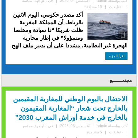
كتب بواسطة
admin
|
أغسطس 04, 2026
|
فى :
الواجهة
,
سياسة
|
٠ تعليقات
|
15 مشاهدة
أكد مصدر حكومي، اليوم الاثنين
بالرباط، أن المملكة المغربية
ظلت شريكا “ذا سيادة ومخلصا
ومسؤولا” في إطار محاربة
الهجرة غير النظامية، مشددا على أن تدبير ملف الهج
إقرأ المزيد
مجتمــــــــع
الاحتفال باليوم الوطني للمغاربة المقيمين
بالخارج تحت شعار “المغاربة المقيمون
بالخارج في خدمة أوراش المغرب 2030”
كتب بواسطة
admin
|
أغسطس 06, 2026
|
فى :
الواجهة
,
مجتمع
|
٠ تعليقات
|
5 مشاهدة