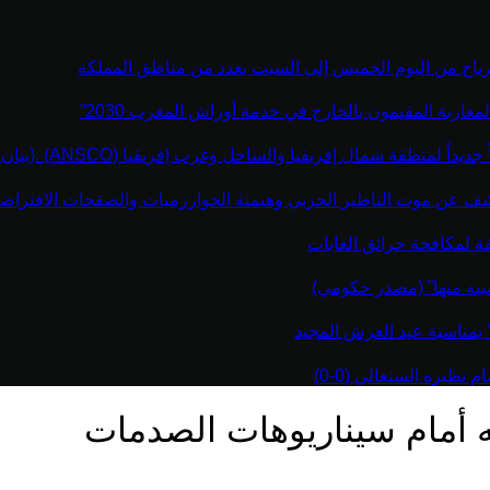
رياح من اليوم الخميس إلى السبت بعدد من مناطق المملكة
مغاربة المقيمون بالخارج في خدمة أوراش المغرب 2030”
نطقة شمال إفريقيا والساحل وغرب إفريقيا (ANSCO) .(بيان صحفي )
كشف عن موت التاطير الحزبي وهيمنة الخوارزميات والصفحات الافتراضي
قة لمكافحة حرائق الغابات
يبه منها” (مصدر حكومي)
” بمناسبة عيد العرش المجيد
نظيره السنغالي (0-0)
ه أمام سيناريوهات الصدمات