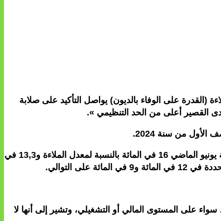
ة (القدرة على الوفاء بالديون) يواصل التأكيد على صلابة
دى القصير أعلى من الحد التنظيمي ».
وقد عزز هذا الأداء، المدعوم بتحسن أنشطة السوق والوساطة، صمود البنوك، إذ بلغت معدلات كفاية الأموال الذاتية في نهاية يونيو الماضي 16 في المائة بالنسبة لمعدل الملاءة و13,3 في
لى التوالي.
 سواء على المستوى المالي أو التشغيلي، وتشير إلى أنها لا