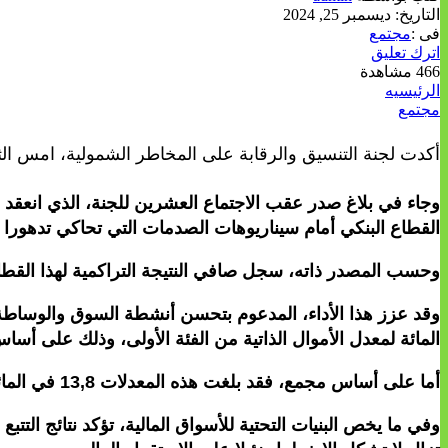
التاريخ:
ديسمبر 25, 2024
فى :
مجتمع
اترك تعليق
466 مشاهدة
الرئيسيه
مجتمع
أكدت لجنة التنسيق والرقابة على المخاطر الشمولية، امس الثلا
وجاء في بلاغ صدر عقب الاجتماع العشرين للجنة، الذي انعقد بم
القطاع البنكي أمام سيناريوهات الصدمات التي تحاكي تدهورا 
وحسب المصدر ذاته، سجل صافي النتيجة التراكمية لهذا القطاع، على أساس فردي، ارتفاعا ب
المائة لمعدل الأموال الذاتية من الفئة الأولى، وذلك على أساس فردي، وهي مستوي
أما على أساس مجمع، فقد بلغت هذه المعدلات 13,8 في المائة و11,9 في المائة على التوالي.
وفي ما يخص البنيات التحتية للأسواق المالية، تؤكد نتائج التت