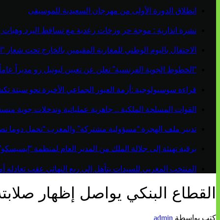
انطلاق الدورة الأولى من مهرجان السعيدية للموسيقى
نشرة انذارية : موجة حر وزخات رعدية مع تساقط البرد وهبات 
الاحتفال باليوم الوطني للمغاربة المقيمين بالخارج تحت شعار “ال
“الخطوط الجوية الفرنسية” تعلن عن تعيين ليونيل رو مديراً عاماً جديداً لم
قراءة سوسيولوجية :أزمة العبور الجماعي الأخيرة نحو سبتة ت
القوات المسلحة الملكية .. جاهزية عملياتية وتدخلات جوية منس
تدبير ملف الهجرة “مسؤولية مشتركة” والمغرب “تحمل دوما نص
برقية تهنئة إلى جلالة الملك من المدير العام لمنظمة “إيسيسكو
المنتخب المغربي للسيدات يتأهل إلى ربع النهائي عقب تعادله أمام 
القطاع البنكي يواصل إظهار صلابت
كتب بواسطة
admin