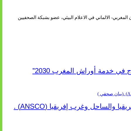
ن المغربي- الالماني في الاعلام البيئي، عضو بشبكة الصحفيين
 في خدمة أوراش المغرب 2030”
“الخطوط الجوية الفرنسية” تعلن عن تعيين ليونيل رو مديراً عاماً جديداً لمنطقة شمال إفريقيا والساحل وغرب إفريقيا (ANSCO) .