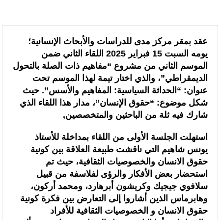
الرئيسيه
فن و ثقافة
“الخطوط الجوية الفرنسية” تعلن عن تعيين ليونيل رو مديراً عاماً جديداً لمنطقة
شمال إفريقيا والساحل وغرب إفريقيا (ANSCO) .(بيان صحفي )
عقد بمقر مركز مدى للدراسات والأبحاث الإنسانية؛
يومه السبت 15 فبراير 2025 اللقاء الثاني ضمن
قراءة سوسيولوجية :أزمة العبور الجماعي الأخيرة نحو سبتة تكشف عن موت
الموسم الثاني من مشروع “مفاهيم ذات الصلة بالتحول
التاطير الحزبي وهيمنة الخوارزميات والصفحات الافتراضية
الديمقراطي”، والذي اختار تيمة لهذا الموسم تحت
عنوان: “الحداثة السياسية: المفاهيم والأسس”. حيث
القوات المسلحة الملكية .. جاهزية عملياتية وتدخلات جوية منسقة لمكافحة
شكل موضوع: “حقوق الإنسان”، مدار هذا اللقاء الذي
حرائق الغابات
شارك فيه ثلة من الباحثين والمتخصصين,
تدبير ملف الهجرة “مسؤولية مشتركة” والمغرب “تحمل دوما نصيبه منها”
استهلت الجلسة الأولى من اللقاء بمداخلة للأستاذ
يونس شاهيم التي ناقشت طبيعة العلاقة بين كونية
(مصدر حكومي)
حقوق الانسان والخصوصيات الثقافية، حيث تم
برقية تهنئة إلى جلالة الملك من المدير العام لمنظمة “إيسيسكو” بمناسبة عيد
استحضار بعض الأفكار والرؤى لفلاسفة من قبيل
سلافوي جيجيك وكريشون أبرهارد، ومحمد أركون،
العرش المجيد
وهابرماس الذين أشاروا إلى التعارض بين فكرة كونية
حقوق الانسان و الخصوصيات الثقافية للأفراد
المنتخب المغربي للسيدات يتأهل إلى ربع النهائي عقب تعادله أمام نظيره