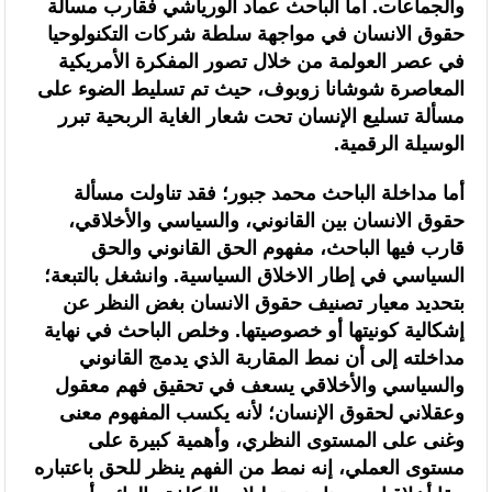
والجماعات. أما الباحث عماد الورياشي فقارب مسألة
السنغالي (0-0)
حقوق الانسان في مواجهة سلطة شركات التكنولوحيا
في عصر العولمة من خلال تصور المفكرة الأمريكية
المعاصرة شوشانا زوبوف، حيث تم تسليط الضوء على
مسألة تسليع الإنسان تحت شعار الغاية الربحية تبرر
الوسيلة الرقمية.
أما مداخلة الباحث محمد جبور؛ فقد تناولت مسألة
حقوق الانسان بين القانوني، والسياسي والأخلاقي،
قارب فيها الباحث، مفهوم الحق القانوني والحق
السياسي في إطار الاخلاق السياسية. وانشغل بالتبعة؛
بتحديد معيار تصنيف حقوق الانسان بغض النظر عن
إشكالية كونيتها أو خصوصيتها. وخلص الباحث في نهاية
مداخلته إلى أن نمط المقاربة الذي يدمج القانوني
والسياسي والأخلاقي يسعف في تحقيق فهم معقول
وعقلاني لحقوق الإنسان؛ لأنه يكسب المفهوم معنى
وغنى على المستوى النظري، وأهمية كبيرة على
مستوى العملي، إنه نمط من الفهم ينظر للحق باعتباره