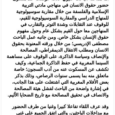
حضور حقوق الانسان في منهاجي مادتي التربية
الإسلامية والفلسفة من خلال مقاربة سوسيولوجية
للمنهاج الدراسي والمقاربة السوسيولوجية للقيم،
للوقوف عند التقابلات وشدة التوتر والتقارب في
المنهاجين معا حول القيم بشكل عام وحول مفهوم
حقوق الإنسان بشكل خاص. ومن جانبه عمل الباحث
مصطفى الإدريسي؛ من خلال ورقته المعنونة بحقوق
الانسان ومطلب الانتقال الديمقراطي، المصالحة
والإنصاف وسياسة الذاكرة، على الوقوف على مساهمة
السينما المغربية في حفظ الذاكرة الجماعية، وكيف
تكشف عن المسكوت عنه من أدب السجون؛ خاصة
ماتعلق منه بما يسمى سنوات الرصاص، وذلك بذكر
بعض الأفلام المغربية التي اشتغلت على هذا الجانب،
في إشارة واضحة من الباحث لفشل هيئة المصالحة
والانصاف في تحقيق المصالحة مع تاريخ الضحايا الأليم.
وقد عرف اللقاء تفاعلا كبيرا وغنيا من طرف الحضور
مع مداخلات الباحثين، والتي اتفق الجميع على غنى