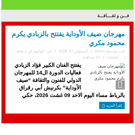
فـــن و ثقــــافـــة
مهرجان صيف الأوداية يفتتح بالزبادي يكرم
محمود مكري
كتب بواسطة
admin
|
أغسطس 07, 2026
|
فى :
الواجهة
,
فن و ثقافة
|
٠ تعليقات
|
14 مشاهدة
يفتتح الفنان الكبير فؤاد الزبادي
فعاليات الدورة ال14 للمهرجان
الدولي للفنون والثقافة “صيف
الأوداية” بكرنيش أبي رقراق
بالرباط مساء اليوم الاحد 09 غشت 2026، حكي
إقرأ المزيد