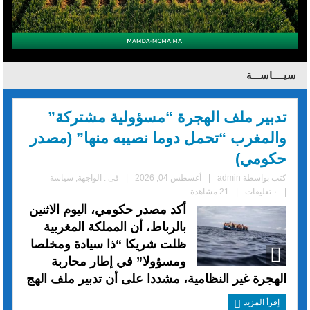
سيــــاســـة
تدبير ملف الهجرة “مسؤولية مشتركة”
والمغرب “تحمل دوما نصيبه منها” (مصدر
حكومي)
كتب بواسطة
admin
|
أغسطس 04, 2026
|
فى :
الواجهة
,
سياسة
|
٠ تعليقات
|
21 مشاهدة
أكد مصدر حكومي، اليوم الاثنين
بالرباط، أن المملكة المغربية
ظلت شريكا “ذا سيادة ومخلصا
ومسؤولا” في إطار محاربة
الهجرة غير النظامية، مشددا على أن تدبير ملف الهج
إقرأ المزيد