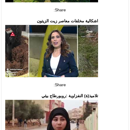
Share:
اشكالية مخلفات معاصر زيت الزيتون
Share:
تلاميذ(ة) النفزاوية :روبورطاج بيئي