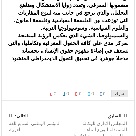
مضمونها المعرفي، وتعدد زوايا الاستشكال ومناهج
التحليل، والذي يرجع في جانب منه لتنوع المقاربات
التي توزعت بين الفلسفة السياسية وفلسفة القانون،
والعلوم السياسية، وسوسيولوجيا التربية،
والسيميولوجيا، الشيء الذي يعكس الرؤية المنفتحة
لمركز مدى على كافة الحقول المعرفية وتكاملها، والتي
تسعف في إضاءة مفهوم حقوق الإنسان، بحسبانه
مدخلا جوهريا في تحقيق التحول الديمقراطي المنشود
0
0
0
0
0
شارك
السابق:
التالى:
المجلس الإداري للوكالة
المؤتمر الوطني السابع للغة
المستقلة لتوزيع الماء
العربية
والكهرباء بمكناس، يصادق على