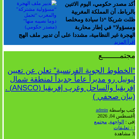
أكد مصدر حكومي، اليوم الاثنين
بالرباط، أن المملكة المغربية
ظلت شريكا “ذا سيادة ومخلصا
ومسؤولا” في إطار محاربة
الهجرة غير النظامية، مشددا على أن تدبير ملف الهج
إقرأ المزيد
مجتمــــــــع
“الخطوط الجوية الفرنسية” تعلن عن تعيين
ليونيل رو مديراً عاماً جديداً لمنطقة شمال
إفريقيا والساحل وغرب إفريقيا (ANSCO) .
(بيان صحفي )
كتب بواسطة
admin
|
أغسطس 04, 2026
|
فى :
الواجهة
,
مجتمع
|
٠ تعليقات
|
3 مشاهدة