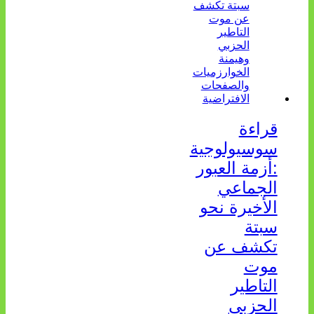
قراءة
سوسيولوجية
:أزمة العبور
الجماعي
الأخيرة نحو
سبتة
تكشف عن
موت
التاطير
الحزبي