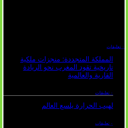
تثبت أحداث سبتة الأخيرة الأطروحة
السوسيولوجية التي تقول: "كلما اتسعت
الفجوة بين تطلعات الشباب الرقمية
وواقعهم السوسيو-اقتصادي، كلما انهارت
قدرة السياسة التقليدية على الكلام
والتأط...
أغسطس 04, 2026
٠ تعليقات
المملكة المتجددة: منجزات ملكية
تاريخية تقود المغرب نحو الريادة
القارية والعالمية
يوليو 27, 2026
٠ تعليقات
لهيب الحرارة يلسع العالم
يوليو 02, 2026
٠ تعليقات