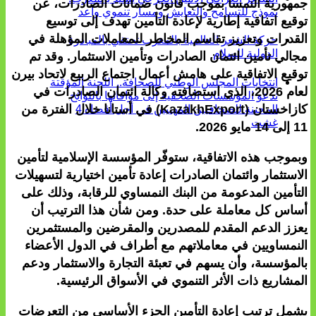
جمهورية النمسا بموجب قانون ضمانات الصادرات، عن
نموذج للتسامح والتعايش ومسار تنموي واعد
توقيع اتفاقية إطارية لإعادة التأمين تهدف إلى توسيع
القدرات وتعزيز تقاسم المخاطر للمعاملات المؤهلة في
حركة الشعر العالمية بالمغرب تحتفي بالمبادرة
الدولية للسلام
مجالي تأمين ائتمان الصادرات وتأمين الاستثمار. وقد تم
توقيع الاتفاقية على هامش أعمال اجتماع الربيع لاتحاد بيرن
انتخابات المجلس الوطني للصحافة.. اللجنة المؤقتة
لعام 2026، الذي استضافته وكالة ائتمان الصادرات في
تدعو المؤسسات الصحفية إلى موافاتها باللوائح
كازاخستان (KazakhExport) في أستانا خلال الفترة من
المحينة للصحافيين المهنيين في أجل أقصاه 4
غشت
11 إلى 14 مايو 2026.
وبموجب هذه الاتفاقية، ستوفّر المؤسسة الإسلامية لتأمين
الاستثمار وائتمان الصادرات إعادة تأمين اختيارية لتسهيلات
التأمين المدعومة من البنك النمساوي للرقابة، وذلك على
أساس كل معاملة على حدة. ومن شأن هذا الترتيب أن
يعزز الدعم المقدم للمصدرين والمقرضين والمستثمرين
النمساويين في معاملاتهم مع أطراف في الدول الأعضاء
بالمؤسسة، وأن يسهم في تعبئة التجارة والاستثمار ودعم
المشاريع ذات الأثر التنموي في الأسواق الرئيسية.
يشمل ترتيب إعادة التأمين الجزء الأساسي من التعرضات