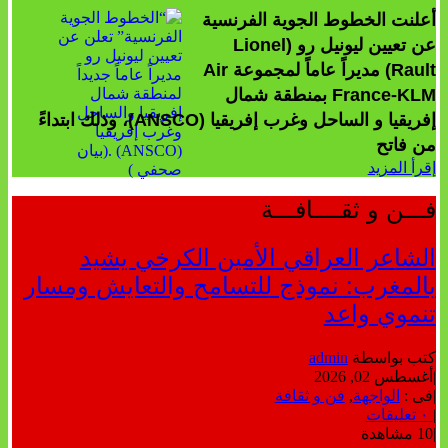
أعلنت الخطوط الجوية الفرنسية
عن تعيين ليونيل رو (Lionel
Rault) مديراً عاماً لمجموعة Air
France-KLM بمنطقة شمال
إفريقيا و الساحل وغرب إفريقيا (ANSCO)، وذلك ابتداءً
من فاتح
إقرأ المزيد
فـــن و ثقــــافـــة
الشاعر العراقي الأمين الكرخي يشيد
بالمغرب: نموذج للتسامح والتعايش ومسار
تنموي واعد
كتب بواسطة
admin
|
أغسطس 02, 2026
|
فى :
الواجهة
,
فن و ثقافة
|
٠ تعليقات
|
10 مشاهدة