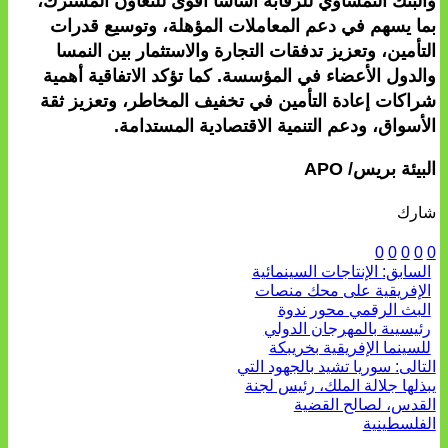
والبنك النمساوي للرقابة أساساً أقوى للتعاون المشترك،
بما يسهم في دعم المعاملات المؤهلة، وتوسيع قدرات
التأمين، وتعزيز تدفقات التجارة والاستثمار بين النمسا
والدول الأعضاء في المؤسسة. كما تؤكد الاتفاقية أهمية
شراكات إعادة التأمين في تخفيف المخاطر، وتعزيز ثقة
الأسواق، ودعم التنمية الاقتصادية المستدامة.
البيئة بريس/ APO
شارك
0
0
0
0
0
السابق:
الإنتاجات السينمائية
الإفريقية على محك منصات
البث الرقمي محور ندوة
رئيسيىة بالمهرجان الدولي
للسينما الإفريقية بخريبكة
التالى:
سوريا تشيد بالجهود التي
يبذلها جلالة الملك، رئيس لجنة
القدس، لصالح القضية
الفلسطينية