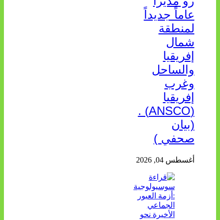
رو مديراً
عاماً جديداً
لمنطقة
شمال
إفريقيا
والساحل
وغرب
إفريقيا
(ANSCO) .
(بيان
صحفي )
أغسطس 04, 2026