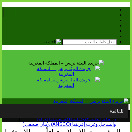
القائمة
“الخطوط الجوية الفرنسية” تعلن عن تعيين ليونيل
رو مديراً عاماً جديداً لمنطقة شمال إفريقيا
والساحل وغرب إفريقيا (ANSCO) .(بيان صحفي )