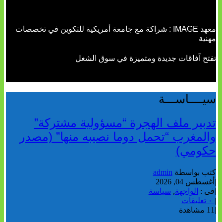
معهد IMAGE : شراكة مع جامعة أمريكية للتكوين في تخصصات
مهنية
تفتح آفاقات جديدة ومتميزة في سوق الشغل
سيــــاســـة
تدبير ملف الهجرة “مسؤولية مشتركة”
والمغرب “تحمل دوما نصيبه منها” (مصدر
حكومي)
كتب بواسطة
admin
|
أغسطس 04, 2026
|
فى :
الواجهة
,
سياسة
|
٠ تعليقات
|
11 مشاهدة