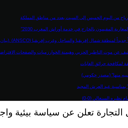
رياح من اليوم الخميس إلى السبت بعدد من مناطق المملكة
مغاربة المقيمون بالخارج في خدمة أوراش المغرب 2030”
نطقة شمال إفريقيا والساحل وغرب إفريقيا (ANSCO) .(بيان صحفي )
كشف عن موت التاطير الحزبي وهيمنة الخوارزميات والصفحات الافتراضي
قة لمكافحة حرائق الغابات
يبه منها” (مصدر حكومي)
” بمناسبة عيد العرش المجيد
نظيره السنغالي (0-0)
 التجارة تعلن عن سياسة بيئية واجت