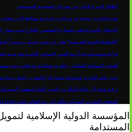
انطلاق الدورة الأولى من مهرجان السعيدية للموسيقى
نشرة انذارية : موجة حر وزخات رعدية مع تساقط البرد وهبات 
الاحتفال باليوم الوطني للمغاربة المقيمين بالخارج تحت شعار “ال
“الخطوط الجوية الفرنسية” تعلن عن تعيين ليونيل رو مديراً عاماً جديداً لم
قراءة سوسيولوجية :أزمة العبور الجماعي الأخيرة نحو سبتة ت
القوات المسلحة الملكية .. جاهزية عملياتية وتدخلات جوية منس
تدبير ملف الهجرة “مسؤولية مشتركة” والمغرب “تحمل دوما نص
برقية تهنئة إلى جلالة الملك من المدير العام لمنظمة “إيسيسكو
المنتخب المغربي للسيدات يتأهل إلى ربع النهائي عقب تعادله أمام 
المؤسسة الدولية الإسلامية لتمويل
المستدامة