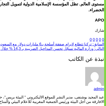
مستوى العالم. تظل المؤسسة الإسلامية الدولية لتمويل التجارة
الخضراء.
APO
شارك
0
0
0
0
0
السابق:
تركيا تتطلع لإبرام صفقة أسلحة بـ6 مليارات دولار مع السعودية
التالى:
وزارة المالية تسجّل تحسن المداخيل الضريبية بـ 14,3 % خلال 2024
نبذة عن الكاتب
admin
عبد المجيد بوشنفى، مدير النشر للموقع الاليكتروني " البيئة بريس"، 
الافارقة من اجل البيئة ورئيس الجمعية المغربية للاعلام البيئي والمناخ