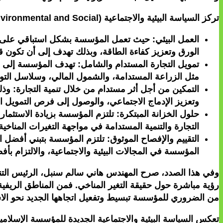
تركز السياسة البيئية والاجتماعية (Environmental and Social) الجديدة على 4 مجالات رئيسية:
العمل البيئي: حيث تعمل المؤسسة بشكل استباقي على دمج
الورق وتعزيز كفاءة الطاقة، وبذلك تهدف إلى أن تكون قدو
تمويل التجارة المستدام والشامل: تهدف المؤسسة إلى زي
مثل الزراعة المستدامة، والشمول المالي، وسلاسل التوريد
التمكين من أجل أثر مستدام من خلال تنمية التجارة: و
وتعزيز الإدماج الاجتماعي، والوصول إلى فرص التمويل ا
حلول الخزانة المبتكرة: تلتزم المؤسسة بزيادة الاستثما
التجارة والتنمية المستدامة في مواجهة التغيرات المناخية
المؤسسة في المجالات البيئية والاجتماعية، والالتزام بأ
وفي هذا الصدد، صرح المهندس هاني سالم سنبل، الرئيس التنفي
رؤية مباشرة حول حقيقة التغير المناخي. فمن المناطق الريفية إ
من الضروري للمؤسسة تبسيط وتفعيل اتجاهها الجديد نحو الاس
تعكس السياسة البيئية والاجتماعية الجديدة للمؤسسة الإسلامي