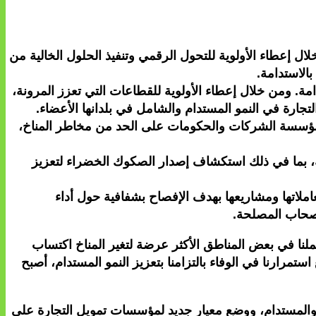
 إعطاء الأولوية للتحول الرقمي وتنفيذ الحلول الخالية من
الاستدامة.
ة. ومن خلال إعطاء الأولوية للقطاعات التي تعزز المرونة،
تجارة في النمو المستدام والشامل في بلدانها الأعضاء.
 المؤسسة الشركات والحكومات على الحد من مخاطر المناخ،
مية، بما في ذلك استكشاف إصدار الصكوك الخضراء لتعزيز
ثوق: تلتزم المؤسسة بتبني أفضل الممارسات لتضمين الاعتبارات البيئية والاجتماعية (E&S) في معاملاتها ومشاريعها بهدف الإفصاح بشفافية حول أداء
 أصحاب المصلحة.
ملنا في بعض المناطق الأكثر عرضة لتغير المناخ اكتساب
تمرارنا في الوفاء بالتزامنا بتعزيز النمو المستدام، أصبح
مل والمستدام، ووضع معيار جديد لمؤسسات تمويل التجارة على