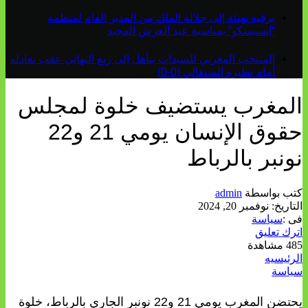
برقية تهنئة إلى جلالة الملك من المدير العام لمنظمة
“إيسيسكو” بمناسبة عيد العرش المجيد
المنتخب المغربي للسيدات يتأهل إلى ربع النهائي عقب تعادله
أمام نظيره السنغالي (0-0)
المغرب يستضيف خلوة لمجلس
حقوق الإنسان يومي 21 و22
نونبر بالرباط
كتب بواسطة
admin
التاريخ:
نوفمبر 20, 2024
فى :
سياسة
اترك تعليق
485 مشاهدة
الرئيسيه
سياسة
يحتضن المغرب يومي 21 و22 نونبر الجاري بالرباط، خلوة