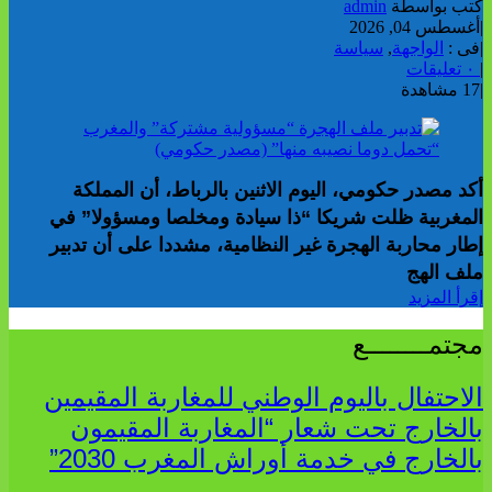
كتب بواسطة
admin
|
أغسطس 04, 2026
|
فى :
الواجهة
,
سياسة
|
٠ تعليقات
|
17 مشاهدة
أكد مصدر حكومي، اليوم الاثنين بالرباط، أن المملكة
المغربية ظلت شريكا “ذا سيادة ومخلصا ومسؤولا” في
إطار محاربة الهجرة غير النظامية، مشددا على أن تدبير
ملف الهج
إقرأ المزيد
مجتمــــــــع
الاحتفال باليوم الوطني للمغاربة المقيمين
بالخارج تحت شعار “المغاربة المقيمون
بالخارج في خدمة أوراش المغرب 2030”