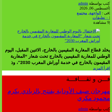
كتب بواسطة
admin
|
أغسطس 06, 2026
|
فى :
الواجهة
,
مجتمع
|
٠ تعليقات
|
9 مشاهدة
يخلد قطاع المغاربة المقيمين بالخارج، الاثنين المقبل، اليوم
الوطني للمغاربة المقيمين بالخارج تحت شعار “المغاربة
المقيمون بالخارج في خدمة أوراش المغرب 2030″، وذ
إقرأ المزيد
فـــن و ثقــــافـــة
مهرجان صيف الأوداية يفتتح بالزبادي يكرم
محمود مكري
كتب بواسطة
admin