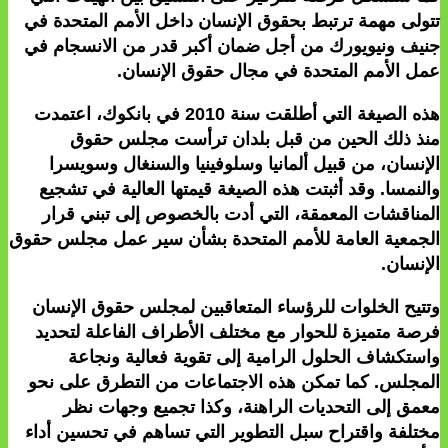
تتولى مهمة ترتبط بحقوق الإنسان داخل الأمم المتحدة في
جنيف ونيويورك من أجل ضمان أكبر قدر من الانسجام في
عمل الأمم المتحدة في مجال حقوق الإنسان.
هذه الصيغة التي أطلقت سنة 2010 في بانكوك، اعتمدت
منذ ذلك الحين من قبل بلدان ترأست مجلس حقوق
الإنسان، من قبيل ألمانيا وسلوفينيا والسنغال وسويسرا
والنمسا. وقد أثبتت هذه الصيغة قيمتها العالية في تشجيع
المناقشات المعمقة، التي أدت بالخصوص إلى تبني قرار
الجمعية العامة للأمم المتحدة بشأن سير عمل مجلس حقوق
الإنسان.
وتتيح الخلوات للرؤساء المتعاقبين لمجلس حقوق الإنسان
فرصة متميزة للحوار مع مختلف الأطراف الفاعلة لتحديد
واستكشاف الحلول الرامية إلى تقوية فعالية ونجاعة
المجلس. كما تمكن هذه الاجتماعات من التطرق على نحو
معمق إلى التحديات الراهنة، وكذا تجميع وجهات نظر
مختلفة واقتراح سبل التطوير التي تساهم في تحسين أداء