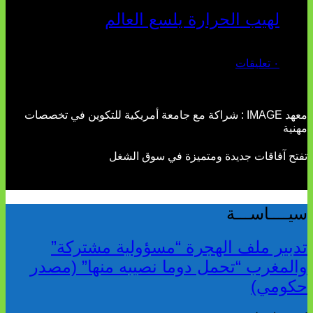
لهيب الحرارة يلسع العالم
يوليو 02, 2026
٠ تعليقات
معهد IMAGE : شراكة مع جامعة أمريكية للتكوين في تخصصات
مهنية
تفتح آفاقات جديدة ومتميزة في سوق الشغل
سيــــاســـة
تدبير ملف الهجرة “مسؤولية مشتركة”
والمغرب “تحمل دوما نصيبه منها” (مصدر
حكومي)