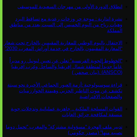
انطلاق الدورة الأولى من مهرجان السعيدية للموسيقى
نشرة انذارية : موجة حر وزخات رعدية مع تساقط البرد
وهبات رياح من اليوم الخميس إلى السبت بعدد من مناطق
المملكة
الاحتفال باليوم الوطني للمغاربة المقيمين بالخارج تحت شعار
“المغاربة المقيمون بالخارج في خدمة أوراش المغرب 2030”
“الخطوط الجوية الفرنسية” تعلن عن تعيين ليونيل رو مديراً
عاماً جديداً لمنطقة شمال إفريقيا والساحل وغرب إفريقيا
(ANSCO) .(بيان صحفي )
قراءة سوسيولوجية :أزمة العبور الجماعي الأخيرة نحو سبتة
تكشف عن موت التاطير الحزبي وهيمنة الخوارزميات
والصفحات الافتراضية
القوات المسلحة الملكية .. جاهزية عملياتية وتدخلات جوية
منسقة لمكافحة حرائق الغابات
تدبير ملف الهجرة “مسؤولية مشتركة” والمغرب “تحمل دوما
نصيبه منها” (مصدر حكومي)