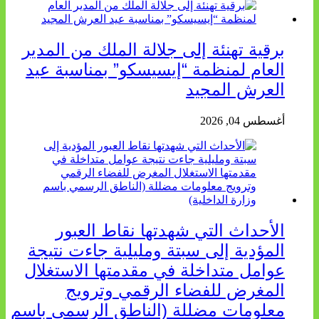
برقية تهنئة إلى جلالة الملك من المدير
العام لمنظمة “إيسيسكو” بمناسبة عيد
العرش المجيد
أغسطس 04, 2026
الأحداث التي شهدتها نقاط العبور
المؤدية إلى سبتة ومليلية جاءت نتيجة
عوامل متداخلة في مقدمتها الاستغلال
المغرض للفضاء الرقمي وترويج
معلومات مضللة (الناطق الرسمي باسم