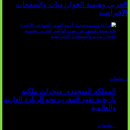
الحزبي وهيمنة الخوارزميات والصفحات
الافتراضية
تثبت أحداث سبتة الأخيرة الأطروحة السوسيولوجية التي
تقول: "كلما اتسعت الفجوة بين تطلعات الشباب الرقمية وواقعهم
السوسيو-اقتصادي، كلما انهارت قدرة السياسة التقليدية على الكلام
والتأط...
أغسطس 04, 2026
٠ تعليقات
المملكة المتجددة: منجزات ملكية
تاريخية تقود المغرب نحو الريادة القارية
والعالمية
يوليو 27, 2026
٠ تعليقات