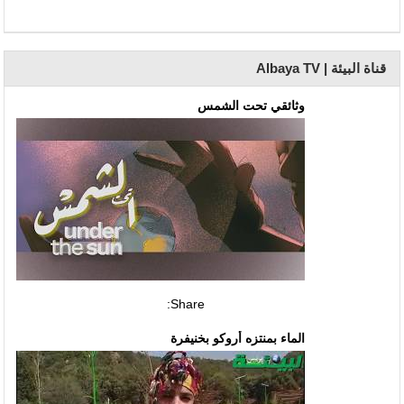
قناة البيئة | Albaya TV
وثائقي تحت الشمس
Share:
الماء بمنتزه أروكو بخنيفرة