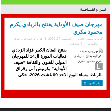
فـــن و ثقــــافـــة
مهرجان صيف الأوداية يفتتح بالزبادي يكرم
محمود مكري
كتب بواسطة
admin
|
أغسطس 07, 2026
|
فى :
الواجهة
,
فن و ثقافة
|
٠ تعليقات
|
3 مشاهدة
يفتتح الفنان الكبير فؤاد الزبادي
فعاليات الدورة ال14 للمهرجان
الدولي للفنون والثقافة “صيف
الأوداية” بكرنيش أبي رقراق
بالرباط مساء اليوم الاحد 09 غشت 2026، حكي
إقرأ المزيد