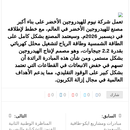
شمال إفريقيا والساحل وغرب إفريقيا (ANSCO) .(بيان صحفي )
قراءة سوسيولوجية :أزمة العبور الجماعي الأخيرة نحو سبتة تكشف عن موت
تعمل شركة نيوم للهيدروجين الأخضر على بناء أكبر
التاطير الحزبي وهيمنة الخوارزميات والصفحات الافتراضية
مصنع للهيدروجين الأخضر في العالم، مع خطط لإطلاقه
في ديسمبر 2026م. وسيعتمد المصنع بشكل كامل على
القوات المسلحة الملكية .. جاهزية عملياتية وتدخلات جوية منسقة لمكافحة
الطاقة الشمسية وطاقة الرياح لتشغيل محلل كهربائي
حرائق الغابات
بقدرة 2.2 جيجاوات، وهو مصمم لإنتاج الهيدروجين
بشكل مستمر. ومن شأن هذه المبادرة الرائدة أن
تدبير ملف الهجرة “مسؤولية مشتركة” والمغرب “تحمل دوما نصيبه منها”
تسهم في خفض الانبعاثات في القطاعات التي تعتمد
بشكل كبير على الوقود التقليدي، مما يدعم الأهداف
(مصدر حكومي)
العالمية في مجال إزالة الكربون.
برقية تهنئة إلى جلالة الملك من المدير العام لمنظمة “إيسيسكو” بمناسبة عيد
0
0
0
0
0
شارك
العرش المجيد
المنتخب المغربي للسيدات يتأهل إلى ربع النهائي عقب تعادله أمام نظيره
السابق:
التالى:
السنغالي (0-0)
مبادرات ومشاريع ايكو-طاقية
المناظرة الوطنية الثانية
بالسعودية
للفنون التشكيلية والبصرية