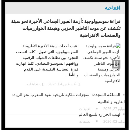
افتتاحية
قراءة سوسيولوجية :أزمة العبور الجماعي الأخيرة نحو سبتة
تكشف عن موت التاطير الحزبي وهيمنة الخوارزميات
والصفحات الافتراضية
تثبت أحداث سبتة الأخيرة الأطروحة
السوسيولوجية التي تقول: "كلما اتسعت
الفجوة بين تطلعات الشباب الرقمية
وواقعهم السوسيو-اقتصادي، كلما انهارت
قدرة السياسة التقليدية على الكلام
والتأط...
أغسطس 04, 2026
٠ تعليقات
المملكة المتجددة: منجزات ملكية تاريخية تقود المغرب نحو الريادة
القارية والعالمية
يوليو 27, 2026
٠ تعليقات
لهيب الحرارة يلسع العالم
يوليو 02, 2026
٠ تعليقات