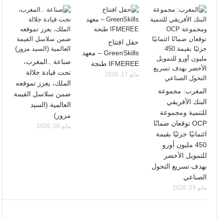
حفل افتتاح
GreenSkills – معهد
صناعة ..المغرب،
IFMEREE طنجة
تحت قيادة جلالة
مايو 17, 2026
الملك، يعزز تموقعه
المغرب: مجموعة
ضمن سلاسل القيمة
البنك الأفريقي
العالمية (السيد
للتنمية ومجموعة
مزور)
OCP توقعان ضمانًا
مايو 08, 2026
ائتمانيًا جزئيًا بقيمة
450 مليون أورو
للتمويل الأخضر
بهدف تسريع التحول
الصناعي
مايو 29, 2026