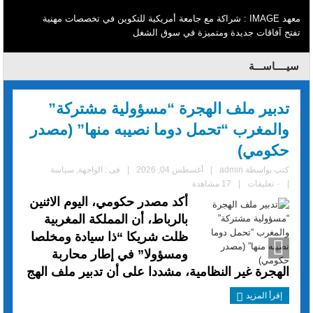
معهد IMAGE : شراكة مع جامعة أمريكية للتكوين في تخصصات مهنية
تفتح آفاقات جديدة ومتميزة في سوق الشغل
سيــــاســـة
تدبير ملف الهجرة “مسؤولية مشتركة”
والمغرب “تحمل دوما نصيبه منها” (مصدر
حكومي)
كتب بواسطة
admin
|
أغسطس 04, 2026
|
فى :
الواجهة
,
سياسة
|
٠ تعليقات
|
17 مشاهدة
أكد مصدر حكومي، اليوم الاثنين
بالرباط، أن المملكة المغربية
ظلت شريكا “ذا سيادة ومخلصا
ومسؤولا” في إطار محاربة
الهجرة غير النظامية، مشددا على أن تدبير ملف الهج
إقرأ المزيد