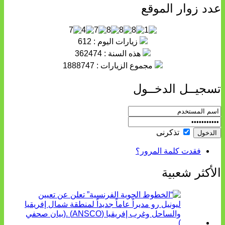
عدد زوار الموقع
زيارات اليوم : 612
هذه السنة : 362474
مجموع الزيارات : 1888747
تسجيــل الدخــول
تذكرنى
فقدت كلمة المرور؟
الأكثر شعبية