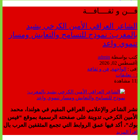
فـــن و ثقــــافـــة
الشاعر العراقي الأمين الكرخي يشيد
بالمغرب: نموذج للتسامح والتعايش ومسار
تنموي واعد
كتب بواسطة
admin
|
أغسطس 02, 2026
|
فى :
الواجهة
,
فن و ثقافة
|
٠ تعليقات
|
11 مشاهدة
نشر الشاعر والإعلامي العراقي المقيم في هولندا، محمد
الأمين الكرخي، تدوينة على صفحته الرسمية بموقع “فيس
بوك”، أكد فيها عمق الروابط التي تجمع المثقفين العرب بال
إقرأ المزيد