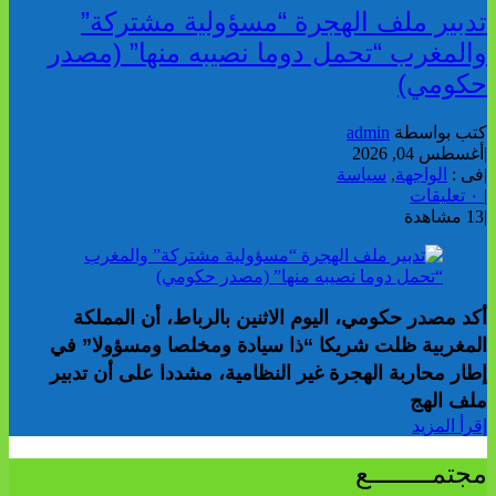
تدبير ملف الهجرة “مسؤولية مشتركة”
والمغرب “تحمل دوما نصيبه منها” (مصدر
حكومي)
كتب بواسطة
admin
|
أغسطس 04, 2026
|
فى :
الواجهة
,
سياسة
|
٠ تعليقات
|
13 مشاهدة
أكد مصدر حكومي، اليوم الاثنين بالرباط، أن المملكة
المغربية ظلت شريكا “ذا سيادة ومخلصا ومسؤولا” في
إطار محاربة الهجرة غير النظامية، مشددا على أن تدبير
ملف الهج
إقرأ المزيد
مجتمــــــــع