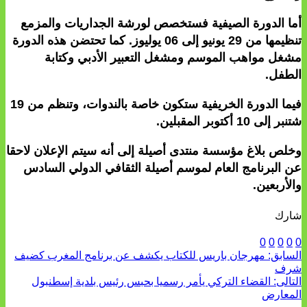
أما الدورة الصيفية فستخصص لورشة الجداريات والمزمع
تنظيمها من 29 يونيو إلى 06 يوليوز. كما تحتضن هذه الدورة
مشغل مواهب الموسم ومشغل التعبير الأدبي وكتابة
الطفل.
فيما الدورة الخريفية ستكون خاصة بالندوات، وتنظم من 19
شتنبر إلى 10 أكتوبر المقبلين.
وخلص بلاغ مؤسسة منتدى أصيلة إلى أنه سيتم الإعلان لاحقا
عن البرنامج العام لموسم أصيلة الثقافي الدولي السادس
والأربعين.
شارك
0
0
0
0
0
السابق:
مهرجان باريس للكتاب يكشف عن برنامج المغرب كضيف
شرف
التالى:
القضاء التركي يأمر رسميا بحبس رئيس بلدية إسطنبول
المعارض