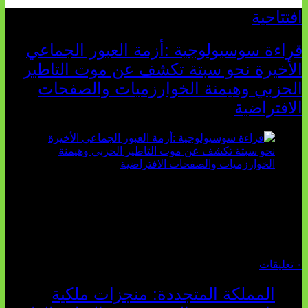
افتتاحية
قراءة سوسيولوجية :أزمة العبور الجماعي
الأخيرة نحو سبتة تكشف عن موت التاطير
الحزبي وهيمنة الخوارزميات والصفحات
الافتراضية
تثبت أحداث سبتة الأخيرة الأطروحة السوسيولوجية التي
تقول: "كلما اتسعت الفجوة بين تطلعات الشباب الرقمية وواقعهم
السوسيو-اقتصادي، كلما انهارت قدرة السياسة التقليدية على الكلام
والتأط...
أغسطس 04, 2026
٠ تعليقات
المملكة المتجددة: منجزات ملكية