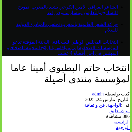
الشاعر العراقي الأمين الكرخي يشيد بالمغرب: نموذج
للتسامح والتعايش ومسار تنموي واعد
حركة الشعر العالمية بالمغرب تحتفي بالمبادرة الدولية
للسلام
انتخابات المجلس الوطني للصحافة.. اللجنة المؤقتة تدعو
المؤسسات الصحفية إلى موافاتها باللوائح المحينة للصحافيين
المهنيين في أجل أقصاه 4 غشت
انتخاب حاتم البطيوي أمينا عاما
لمؤسسة منتدى أصيلة
كتب بواسطة
admin
التاريخ:
مارس 24, 2025
فى :
الواجهة
,
فن و ثقافة
اترك تعليق
386 مشاهدة
الرئيسيه
الواجهة