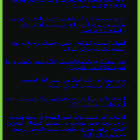
(ANSCO) .(بيان صحفي )
قراءة سوسيولوجية :أزمة العبور الجماعي الأخيرة نحو سبتة
تكشف عن موت التاطير الحزبي وهيمنة الخوارزميات
والصفحات الافتراضية
القوات المسلحة الملكية .. جاهزية عملياتية وتدخلات جوية
منسقة لمكافحة حرائق الغابات
تدبير ملف الهجرة “مسؤولية مشتركة” والمغرب “تحمل دوما
نصيبه منها” (مصدر حكومي)
برقية تهنئة إلى جلالة الملك من المدير العام لمنظمة
“إيسيسكو” بمناسبة عيد العرش المجيد
المنتخب المغربي للسيدات يتأهل إلى ربع النهائي عقب تعادله
أمام نظيره السنغالي (0-0)
الأحداث التي شهدتها نقاط العبور المؤدية إلى سبتة ومليلية
جاءت نتيجة عوامل متداخلة في مقدمتها الاستغلال المغرض
للفضاء الرقمي وترويج معلومات مضللة (الناطق الرسمي
باسم وزارة الداخلية)