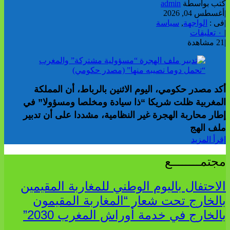
كتب بواسطة
admin
|
أغسطس 04, 2026
|
فى :
الواجهة
,
سياسة
|
٠ تعليقات
|
21 مشاهدة
أكد مصدر حكومي، اليوم الاثنين بالرباط، أن المملكة
المغربية ظلت شريكا “ذا سيادة ومخلصا ومسؤولا” في
إطار محاربة الهجرة غير النظامية، مشددا على أن تدبير
ملف الهج
إقرأ المزيد
مجتمــــــــع
الاحتفال باليوم الوطني للمغاربة المقيمين
بالخارج تحت شعار “المغاربة المقيمون
بالخارج في خدمة أوراش المغرب 2030”