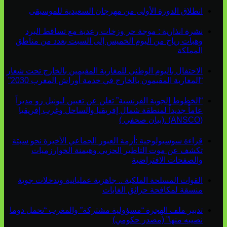
انطلاق الدورة الأولى من مهرجان السعيدية للموسيقى
نشرة انذارية : موجة حر وزخات رعدية مع تساقط البرد
وهبات رياح من اليوم الخميس إلى السبت بعدد من مناطق
المملكة
الاحتفال باليوم الوطني للمغاربة المقيمين بالخارج تحت شعار
“المغاربة المقيمون بالخارج في خدمة أوراش المغرب 2030”
“الخطوط الجوية الفرنسية” تعلن عن تعيين ليونيل رو مديراً
عاماً جديداً لمنطقة شمال إفريقيا والساحل وغرب إفريقيا
(ANSCO) .(بيان صحفي )
قراءة سوسيولوجية :أزمة العبور الجماعي الأخيرة نحو سبتة
تكشف عن موت التاطير الحزبي وهيمنة الخوارزميات
والصفحات الافتراضية
القوات المسلحة الملكية .. جاهزية عملياتية وتدخلات جوية
منسقة لمكافحة حرائق الغابات
تدبير ملف الهجرة “مسؤولية مشتركة” والمغرب “تحمل دوما
نصيبه منها” (مصدر حكومي)