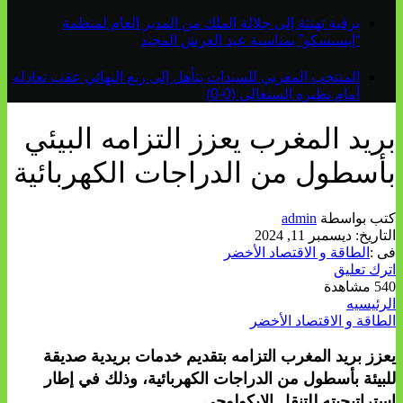
برقية تهنئة إلى جلالة الملك من المدير العام لمنظمة
“إيسيسكو” بمناسبة عيد العرش المجيد
المنتخب المغربي للسيدات يتأهل إلى ربع النهائي عقب تعادله
أمام نظيره السنغالي (0-0)
بريد المغرب يعزز التزامه البيئي
بأسطول من الدراجات الكهربائية
كتب بواسطة
admin
التاريخ:
ديسمبر 11, 2024
فى :
الطاقة و الاقتصاد الأخضر
اترك تعليق
540 مشاهدة
الرئيسيه
الطاقة و الاقتصاد الأخضر
يعزز بريد المغرب التزامه بتقديم خدمات بريدية صديقة
للبيئة بأسطول من الدراجات الكهربائية، وذلك في إطار
استراتيجيته للتنقل الإيكولوجي.