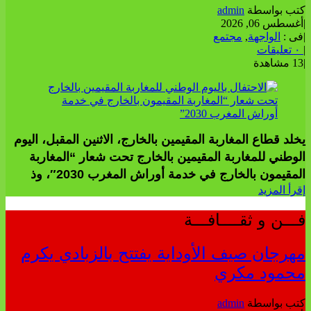
كتب بواسطة
admin
|
أغسطس 06, 2026
|
فى :
الواجهة
,
مجتمع
|
٠ تعليقات
|
13 مشاهدة
يخلد قطاع المغاربة المقيمين بالخارج، الاثنين المقبل، اليوم
الوطني للمغاربة المقيمين بالخارج تحت شعار “المغاربة
المقيمون بالخارج في خدمة أوراش المغرب 2030″، وذ
إقرأ المزيد
فـــن و ثقــــافـــة
مهرجان صيف الأوداية يفتتح بالزبادي يكرم
محمود مكري
كتب بواسطة
admin