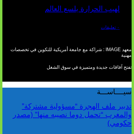
لهيب الحرارة يلسع العالم
يوليو 02, 2026
٠ تعليقات
معهد IMAGE : شراكة مع جامعة أمريكية للتكوين في تخصصات
مهنية
تفتح آفاقات جديدة ومتميزة في سوق الشغل
سيــــاســـة
تدبير ملف الهجرة “مسؤولية مشتركة”
والمغرب “تحمل دوما نصيبه منها” (مصدر
حكومي)