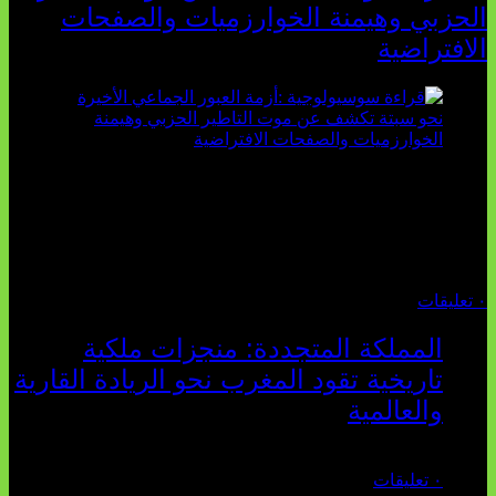
الحزبي وهيمنة الخوارزميات والصفحات
الافتراضية
تثبت أحداث سبتة الأخيرة الأطروحة السوسيولوجية التي
تقول: "كلما اتسعت الفجوة بين تطلعات الشباب الرقمية وواقعهم
السوسيو-اقتصادي، كلما انهارت قدرة السياسة التقليدية على الكلام
والتأط...
أغسطس 04, 2026
٠ تعليقات
المملكة المتجددة: منجزات ملكية
تاريخية تقود المغرب نحو الريادة القارية
والعالمية
يوليو 27, 2026
٠ تعليقات