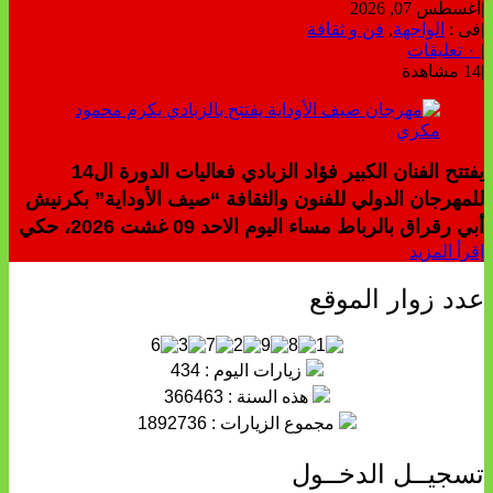
|
أغسطس 07, 2026
|
فى :
الواجهة
,
فن و ثقافة
|
٠ تعليقات
|
14 مشاهدة
يفتتح الفنان الكبير فؤاد الزبادي فعاليات الدورة ال14
للمهرجان الدولي للفنون والثقافة “صيف الأوداية” بكرنيش
أبي رقراق بالرباط مساء اليوم الاحد 09 غشت 2026، حكي
إقرأ المزيد
عدد زوار الموقع
زيارات اليوم : 434
هذه السنة : 366463
مجموع الزيارات : 1892736
تسجيــل الدخــول