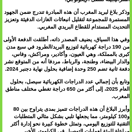
وذكر بلاغ لبريد المغرب أن هذه المبادرة تندرج ضمن الجهود
المستمرة للمجموعة لتقليل انبعاثات الغازات الدفيئة وتعزيز
التحديث المستدام للقطاع البريدي المغربي.
وفي هذا السياق، يضيف المصدر ذاته، أطلقت الدفعة الأولى
من 190 دراجة كهربائية لتوزيع البريد/الطرود في سبع مدن
كبرى بالمملكة، وهي العيون، وأكادير، ومراكش، وفاس،
والدار البيضاء، وطنجة، والرباط، مردفا أنه من المتوقع نشر
دفعة ثانية تضم 250 وحدة إضافية بحلول نهاية دجنبر 2024.
وتابع بأن إجمالي عدد الدراجات الكهربائية سيصل، بحلول
العام 2025، إلى أكثر من 650 دراجة تغطي مختلف مناطق
المغرب.
وأبرز البلاغ أن هذه الدراجات تتميز بمدى يتراوح بين 80
و100 كيلومتر، مما يجعلها تلبي بشكل مثالي المتطلبات
التقنية للتوزيع اليومي، وتمثل خطوة كبيرة نحو إدارة أكثر
مراعاة للبيئة لعمليات التوصيل في الكيلومتر الأخير.