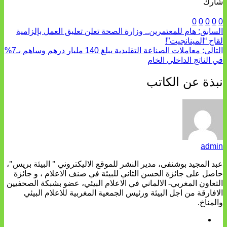
شارك
0
0
0
0
0
السابق:
هام للمعتمرين.. وزارة الصحة تعلن تعليق العمل بإلزامية
لقاح “المينانجيت”!
التالى:
معاملات الصناعة التقليدية يبلغ 140 مليار درهم وساهم بـ7%
في الناتج الداخلي الخام
نبذة عن الكاتب
admin
عبد المجيد بوشنفى، مدير النشر للموقع الاليكتروني " البيئة بريس"،
حاصل على جائزة الحسن الثاني للبيئة في صنف الاعلام ، و جائزة
التعاون المغربي- الالماني في الاعلام البيئي، عضو بشبكة الصحفيين
الافارقة من اجل البيئة ورئيس الجمعية المغربية للاعلام البيئي
والمناخ.