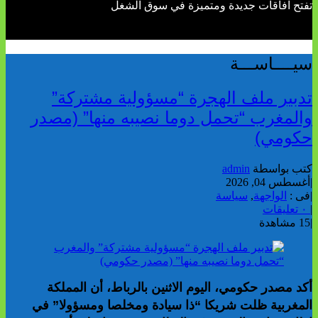
تفتح آفاقات جديدة ومتميزة في سوق الشغل
سيــــاســـة
تدبير ملف الهجرة “مسؤولية مشتركة”
والمغرب “تحمل دوما نصيبه منها” (مصدر
حكومي)
كتب بواسطة
admin
|
أغسطس 04, 2026
|
فى :
الواجهة
,
سياسة
|
٠ تعليقات
|
15 مشاهدة
أكد مصدر حكومي، اليوم الاثنين بالرباط، أن المملكة
المغربية ظلت شريكا “ذا سيادة ومخلصا ومسؤولا” في