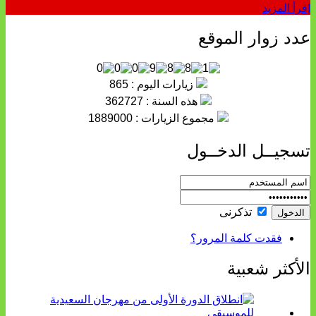
إقرأ المزيد
عدد زوار الموقع
زيارات اليوم : 865
هذه السنة : 362727
مجموع الزيارات : 1889000
تسجيــل الدخــول
تذكرنى
فقدت كلمة المرور؟
الأكثر شعبية