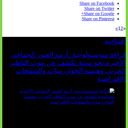
Share on Facebook
Share on Twitter
Share on Google+
Share on Pinterest
»
1
2
«
افتتاحية
قراءة سوسيولوجية :أزمة العبور الجماعي
الأخيرة نحو سبتة تكشف عن موت التاطير
الحزبي وهيمنة الخوارزميات والصفحات
الافتراضية
تثبت أحداث سبتة الأخيرة الأطروحة السوسيولوجية التي
تقول: "كلما اتسعت الفجوة بين تطلعات الشباب الرقمية وواقعهم
السوسيو-اقتصادي، كلما انهارت قدرة السياسة التقليدية على الكلام