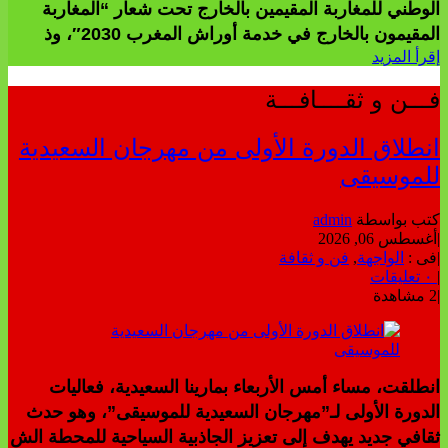
الوطني للمغاربة المقيمين بالخارج تحت شعار “المغاربة
المقيمون بالخارج في خدمة أوراش المغرب 2030″، وذ
إقرأ المزيد
فـــن و ثقــــافـــة
انطلاق الدورة الأولى من مهرجان السعيدية
للموسيقى
كتب بواسطة
admin
|
أغسطس 06, 2026
|
فى :
الواجهة
,
فن و ثقافة
|
٠ تعليقات
|
2 مشاهدة
انطلقت، مساء أمس الأربعاء بمارينا السعيدية، فعاليات
الدورة الأولى لـ”مهرجان السعيدية للموسيقى”، وهو حدث
ثقافي جديد يهدف إلى تعزيز الجاذبية السياحية للمحطة الش