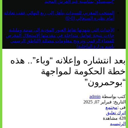
“إيسيسكو” بمناسبة عيد العرش المجيد
المنتخب المغربي للسيدات يتأهل إلى ربع النهائي عقب تعادله
أمام نظيره السنغالي (0-0)
الأحداث التي شهدتها نقاط العبور المؤدية إلى سبتة ومليلية
جاءت نتيجة عوامل متداخلة في مقدمتها الاستغلال المغرض
للفضاء الرقمي وترويج معلومات مضللة (الناطق الرسمي
باسم وزارة الداخلية)
بعد انتشاره وإعلانه “وباء”.. هذه
خطة الحكومة لمواجهة
“بوحمرون”
كتب بواسطة
admin
التاريخ:
فبراير 07, 2025
فى :
مجتمع
اترك تعليق
428 مشاهدة
الرئيسيه