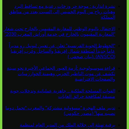
نشرة انذارية : موجة حر وزخات رعدية مع تساقط البرد
وهبات رياح من اليوم الخميس إلى السبت بعدد من مناطق
المملكة
الاحتفال باليوم الوطني للمغاربة المقيمين بالخارج تحت شعار
“المغاربة المقيمون بالخارج في خدمة أوراش المغرب 2030”
“الخطوط الجوية الفرنسية” تعلن عن تعيين ليونيل رو مديراً
عاماً جديداً لمنطقة شمال إفريقيا والساحل وغرب إفريقيا
(ANSCO) .(بيان صحفي )
قراءة سوسيولوجية :أزمة العبور الجماعي الأخيرة نحو سبتة
تكشف عن موت التاطير الحزبي وهيمنة الخوارزميات
والصفحات الافتراضية
القوات المسلحة الملكية .. جاهزية عملياتية وتدخلات جوية
منسقة لمكافحة حرائق الغابات
تدبير ملف الهجرة “مسؤولية مشتركة” والمغرب “تحمل دوما
نصيبه منها” (مصدر حكومي)
برقية تهنئة إلى جلالة الملك من المدير العام لمنظمة