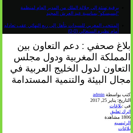
برقية تهنئة إلى جلالة الملك من المدير العام لمنظمة
“إيسيسكو” بمناسبة عيد العرش المجيد
المنتخب المغربي للسيدات يتأهل إلى ربع النهائي عقب تعادله
أمام نظيره السنغالي (0-0)
بلاغ صحفي : دعم التعاون بين
المملكة المغربية ودول مجلس
التعاون لدول الخليج العربية في
مجال البيئة والتنمية المستدامة
كتب بواسطة
admin
التاريخ:
يناير 25, 2017
فى :
بلاغات
اترك تعليق
1806 مشاهدة
الرئيسيه
بلاغات