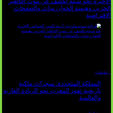
الأخيرة نحو سبتة تكشف عن موت التاطير
الحزبي وهيمنة الخوارزميات والصفحات
الافتراضية
تثبت أحداث سبتة الأخيرة الأطروحة السوسيولوجية التي
تقول: "كلما اتسعت الفجوة بين تطلعات الشباب الرقمية وواقعهم
السوسيو-اقتصادي، كلما انهارت قدرة السياسة التقليدية على الكلام
والتأط...
أغسطس 04, 2026
٠ تعليقات
المملكة المتجددة: منجزات ملكية
تاريخية تقود المغرب نحو الريادة القارية
والعالمية
يوليو 27, 2026