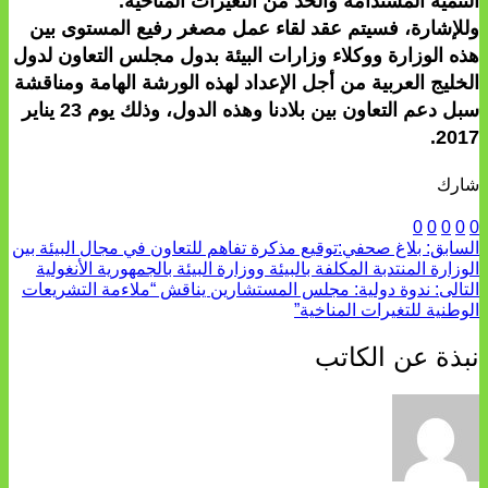
التنمية المستدامة والحد من التغيرات المناخية.
وللإشارة، فسيتم عقد لقاء عمل مصغر رفيع المستوى بين
هذه الوزارة ووكلاء وزارات البيئة بدول مجلس التعاون لدول
الخليج العربية من أجل الإعداد لهذه الورشة الهامة ومناقشة
سبل دعم التعاون بين بلادنا وهذه الدول، وذلك يوم 23 يناير
2017.
شارك
0
0
0
0
0
السابق:
بلاغ صحفي:توقيع مذكرة تفاهم للتعاون في مجال البيئة بين
الوزارة المنتدبة المكلفة بالبيئة ووزارة البيئة بالجمهورية الأنغولية
التالى:
ندوة دولية: مجلس المستشارين يناقش “ملاءمة التشريعات
الوطنية للتغيرات المناخية”
نبذة عن الكاتب