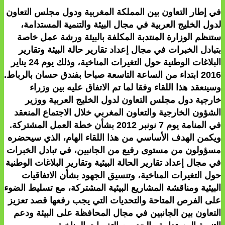
في إطار التعاون بين المملكة المغربية ودول مجلس التعاون
لدول الخليج العربية في مجال البيئة والتنمية المستدامة،
ستنظم الوزارة المنتدبة المكلفة بالبيئة ورشة عمل خاصة
بتبادل الخبرات في مجال إعداد تقارير حالة البيئة وتقارير
البلاغات الوطنية حول التغيرات المناخية، وذلك يوم 24 يناير
2016 ابتداء من الساعة التاسعة صباحا بفندق حسان بالرباط.
وسينعقد هذا اللقاء وفقا لما تم الاتفاق عليه بين وزراء
خارجية دول مجلس التعاون لدول الخليج العربية ووزير
الشؤون الخارجية والتعاون المغربي خلال الاجتماع المنعقد
في المنامة يوم 7 نونبر 2012 بشأن خطة العمل المشتركة.
ويكمن الهدف الأساسي من هذا اللقاء الهام، الذي سيحضره
مسؤولون من مستوى رفيع من الجانبين، في تبادل الخبرات
في مجال إعداد تقارير الحالة البيئية وتقارير البلاغات الوطنية
حول التغيرات المناخية، وتنسيق الجهود بشأن الاتفاقيات
البيئية ومناقشة المشاريع البيئية المشتركة، مع تسليط الضوء
على الفرص المتاحة والتحديات التي يجب رفعها قصد تعزيز
التعاون بين الجانبين في مجال المحافظة على البيئة ودعم