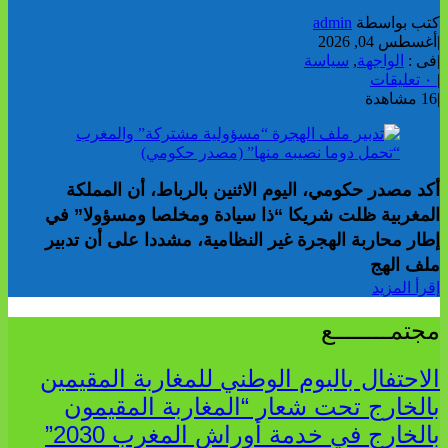
كتب بواسطة
admin
|
أغسطس 04, 2026
|
فى :
الواجهة
,
سياسة
|
٠ تعليقات
|
16 مشاهدة
أكد مصدر حكومي، اليوم الاثنين بالرباط، أن المملكة
المغربية ظلت شريكا “ذا سيادة ومخلصا ومسؤولا” في
إطار محاربة الهجرة غير النظامية، مشددا على أن تدبير
ملف الهج
إقرأ المزيد
مجتمــــــــع
الاحتفال باليوم الوطني للمغاربة المقيمين
بالخارج تحت شعار “المغاربة المقيمون
بالخارج في خدمة أوراش المغرب 2030”