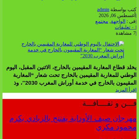
كتب بواسطة
admin
|
أغسطس 06, 2026
|
فى :
الواجهة
,
مجتمع
|
٠ تعليقات
|
7 مشاهدة
يخلد قطاع المغاربة المقيمين بالخارج، الاثنين المقبل، اليوم
الوطني للمغاربة المقيمين بالخارج تحت شعار “المغاربة
المقيمون بالخارج في خدمة أوراش المغرب 2030″، وذ
إقرأ المزيد
فـــن و ثقــــافـــة
مهرجان صيف الأوداية يفتتح بالزبادي يكرم
محمود مكري