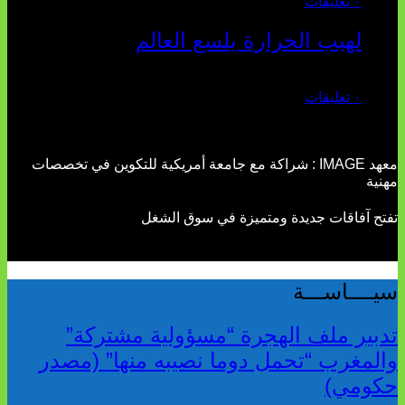
٠ تعليقات
لهيب الحرارة يلسع العالم
يوليو 02, 2026
٠ تعليقات
معهد IMAGE : شراكة مع جامعة أمريكية للتكوين في تخصصات
مهنية
تفتح آفاقات جديدة ومتميزة في سوق الشغل
سيــــاســـة
تدبير ملف الهجرة “مسؤولية مشتركة”
والمغرب “تحمل دوما نصيبه منها” (مصدر
حكومي)