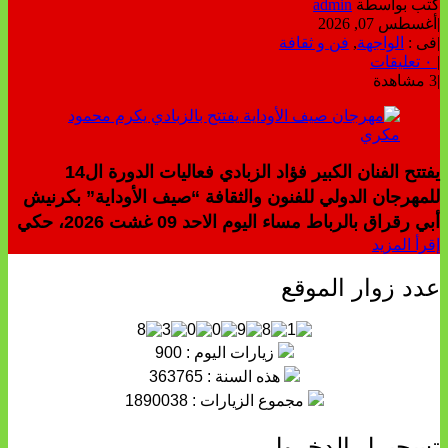
كتب بواسطة
admin
|
أغسطس 07, 2026
|
فى :
الواجهة
,
فن و ثقافة
|
٠ تعليقات
|
3 مشاهدة
يفتتح الفنان الكبير فؤاد الزبادي فعاليات الدورة ال14
للمهرجان الدولي للفنون والثقافة “صيف الأوداية” بكرنيش
أبي رقراق بالرباط مساء اليوم الاحد 09 غشت 2026، حكي
إقرأ المزيد
عدد زوار الموقع
زيارات اليوم : 900
هذه السنة : 363765
مجموع الزيارات : 1890038
تسجيــل الدخــول