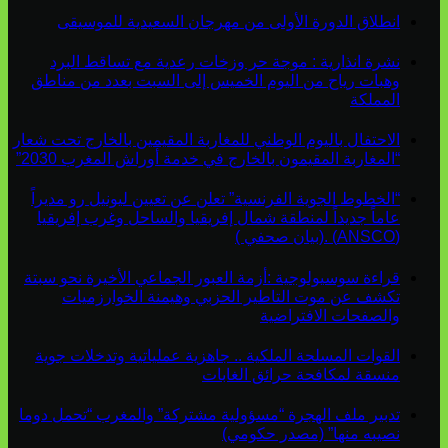
انطلاق الدورة الأولى من مهرجان السعيدية للموسيقى
نشرة انذارية : موجة حر وزخات رعدية مع تساقط البرد
وهبات رياح من اليوم الخميس إلى السبت بعدد من مناطق
المملكة
الاحتفال باليوم الوطني للمغاربة المقيمين بالخارج تحت شعار
“المغاربة المقيمون بالخارج في خدمة أوراش المغرب 2030”
“الخطوط الجوية الفرنسية” تعلن عن تعيين ليونيل رو مديراً
عاماً جديداً لمنطقة شمال إفريقيا والساحل وغرب إفريقيا
(ANSCO) .(بيان صحفي )
قراءة سوسيولوجية :أزمة العبور الجماعي الأخيرة نحو سبتة
تكشف عن موت التاطير الحزبي وهيمنة الخوارزميات
والصفحات الافتراضية
القوات المسلحة الملكية .. جاهزية عملياتية وتدخلات جوية
منسقة لمكافحة حرائق الغابات
تدبير ملف الهجرة “مسؤولية مشتركة” والمغرب “تحمل دوما
نصيبه منها” (مصدر حكومي)