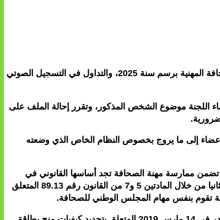
اجتمعت لجنة بطاقة الصحافة المهنية، يوم الثلاثاء 29 أكتوبر 2024، لمواصلة التحضير لتلقي طلبات الحصول على بطاقة الصحافة المهنية برسم سنة 2025، والتداول في التسجيل الصوتي
اء اللجنة موضوع الشخص المذكور، وتقرر إحالة الملف على
ضرورية.
الأعضاء إلى ما يروج بخصوص النظام الخاص الذي وضعته
ي تضمن ممارسة مهنة الصحافة تجد أساسها القانوني في
مدونة الصحافة والنشر، أولا من خلال المواد 1 و2 و36 من القانون رقم 90.13 القاضي بإحداث المجلس الوطني للصحافة، وثانيا من خلال المادتين 5 و7 من القانون رقم 89.13 المتعلق
لجنة تقوم بنفس مهام المجلس الوطني للصحافة.
وقد تم وضع هذا النظام الخاص، في احترام تام لمقتضيات القانون السالف الذكر رقم 89.13، والمرسوم رقم 2.19.121 الصادر في 14 مارس 2019 المتعلق بتحديد كيفيات منح بطاقة