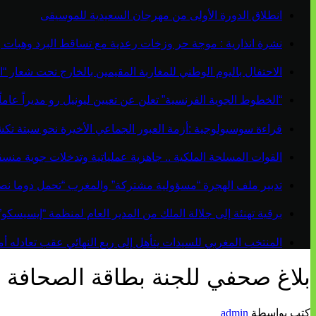
انطلاق الدورة الأولى من مهرجان السعيدية للموسيقى
نشرة انذارية : موجة حر وزخات رعدية مع تساقط البرد وهبات 
الاحتفال باليوم الوطني للمغاربة المقيمين بالخارج تحت شعار “ال
“الخطوط الجوية الفرنسية” تعلن عن تعيين ليونيل رو مديراً عاماً جديداً لم
قراءة سوسيولوجية :أزمة العبور الجماعي الأخيرة نحو سبتة ت
القوات المسلحة الملكية .. جاهزية عملياتية وتدخلات جوية منس
تدبير ملف الهجرة “مسؤولية مشتركة” والمغرب “تحمل دوما نص
برقية تهنئة إلى جلالة الملك من المدير العام لمنظمة “إيسيسكو
المنتخب المغربي للسيدات يتأهل إلى ربع النهائي عقب تعادله أمام 
بلاغ صحفي للجنة بطاقة الصحافة ا
كتب بواسطة
admin