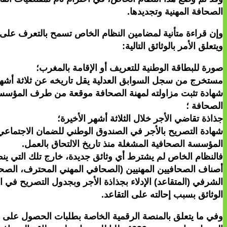
الصحافة المهنية وتجديدها.
وإن قراءة متأنية لمضامين النظام الخاص تسمح بالتعرف على أ
ويتعلق الأمر بالوثائق التالية:
صورة للبطاقة الوطنية للتعريف أو الإقامة بالمغرب؛
مستخرج من سجل السوابق العدلية يقل تاريخه عن ثلاثة أشهر
شهادة تثبت مزاولته لمهنة الصحافة موقعة من طرف المؤسسة ال
الصحافة ؛
جذاذة تقاضي الأجر خلال الثلاثة أشهر الأخيرة؛
شهادة التصريح بالأجر في الصندوق الوطني للضمان الاجتماعي 
المؤسسة الصحافية المشغلة منذ تاريخ الالتحاق بالعمل.
فالنظام الخاص لم يشترط أي وثائق جديدة، خارج تلك التي ينص
أصناف الصحافيين المهنيين (الصحافي المهني المحترف، ال
الشرفي (المتقاعد) الإدلاء بجذاذة الأجر وبجدول التصريح في 
الوثائق بسبب إحالته على التقاعد.