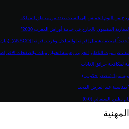
رياح من اليوم الخميس إلى السبت بعدد من مناطق المملكة
مغاربة المقيمون بالخارج في خدمة أوراش المغرب 2030”
نطقة شمال إفريقيا والساحل وغرب إفريقيا (ANSCO) .(بيان صحفي )
كشف عن موت التاطير الحزبي وهيمنة الخوارزميات والصفحات الافتراضي
قة لمكافحة حرائق الغابات
يبه منها” (مصدر حكومي)
” بمناسبة عيد العرش المجيد
نظيره السنغالي (0-0)
لمهنية