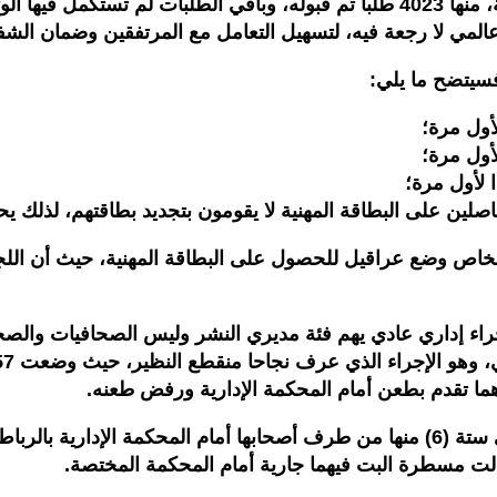
التوصل بما مجموعه 4639 طلبا للحصول على بطاقة الصحافة، منها 4023 طلبا تم قبول
المي لا رجعة فيه، لتسهيل التعامل مع المرتفقين وضمان الشفا
لين على البطاقة المهنية لا يقومون بتجديد بطاقتهم، لذلك يح
راء إداري عادي يهم فئة مديري النشر وليس الصحافيات والصحا
دهما تقدم بطعن أمام المحكمة الإدارية ورفض طعنه.