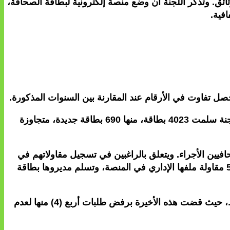
ه، وباقي الطلبات لم تستكمل فيها الوثائق. وتذكر اللجنة أن وضع منصة إلكترونية لبطاقة الصحافة،
فية.
صل تفاوت في الأرقام عند المقارنة بين السنوات المذكورة.
وتفند هذه الإحصائيات ما يروج له من إشاعات، بكون النظام الخاص وضع عراقيل للحصول على البطاقة المهنية، حيث أن اللجنة سلمت 4023 بطاقة، منها 690 بطاقة جديدة، متجاوزة
فيين الأجراء. ويتعلق بالراغبين في تسجيل مقاولاتهم في
المنصة الرقمية، لأول مرة، حيث طلب منهم تقديم ملف إداري، وهو الإجراء الذي عرف نجاحا منقطع النظير، حيث وضعت 57 مقاولة ملفها الإداري في المنصة، وتسلم مديروها بطاقة
وبخصوص الطلبات المرفوضة، فتخبر اللجنة أنه تم الطعن في ستة (6) منها من طرف أصحابها أمام المحكمة الإدارية بالرباط، حيث قضت هذه الأخيرة برفض طلبات أربع (4) منها لعدم