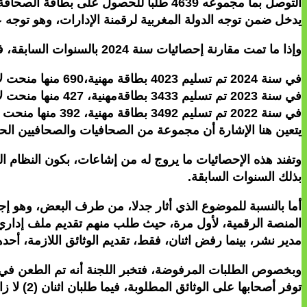
يدخل ضمن توجه الدولة المغربية لرقمنة الإدارات، وهو توجه ع
وإذا ما تمت مقارنة إحصائيات سنة 2024 بالسنوات السابقة، فسيتضح ما يلي:
في سنة 2024 تم تسليم 4023 بطاقة مهنية،690 منها منحت لأول مرة؛
في سنة 2023 تم تسليم 3433 بطاقةمهنية، 427 منها منحت لأول مرة؛
في سنة 2022 تم تسليم 3492 بطاقة مهنية، 392 منها منحت ا لأول مرة؛
يتعين هنا الإشارة أن مجموعة من الصحافيات والصحافيين الحاص
بذلك السنوات السابقة.
أما بالنسبة للموضوع الذي أثار جدلا، من طرف البعض، وهو إج
مدير نشر، بينما رفض اثنان، فقط، تقديم الوثائق اللازمة، أح
توفر أصحابها على الوثائق المطلوبة، فيما طلبان اثنان (2) لا زالت مسطرة البت فيهما جارية أمام المحكمة المختصة.