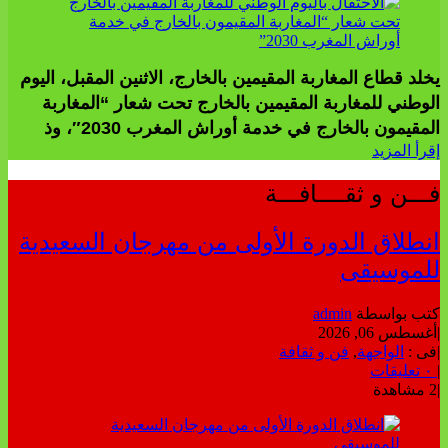
يخلد قطاع المغاربة المقيمين بالخارج، الاثنين المقبل، اليوم
الوطني للمغاربة المقيمين بالخارج تحت شعار “المغاربة
المقيمون بالخارج في خدمة أوراش المغرب 2030″، وذ
إقرأ المزيد
فـــن و ثقــــافـــة
انطلاق الدورة الأولى من مهرجان السعيدية
للموسيقى
كتب بواسطة
admin
|
أغسطس 06, 2026
|
فى :
الواجهة
,
فن و ثقافة
|
٠ تعليقات
|
2 مشاهدة