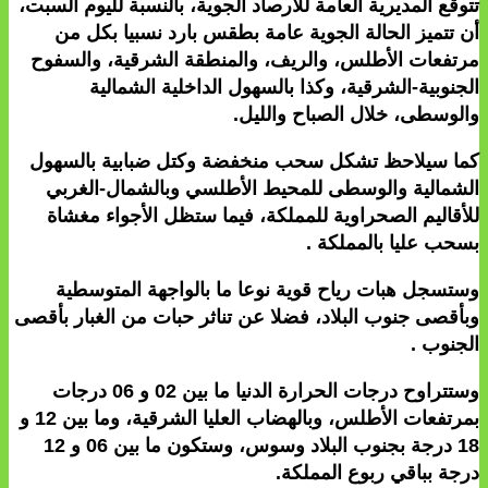
تتوقع المديرية العامة للأرصاد الجوية، بالنسبة لليوم السبت،
أن تتميز الحالة الجوية عامة بطقس بارد نسبيا بكل من
مرتفعات الأطلس، والريف، والمنطقة الشرقية، والسفوح
الجنوبية-الشرقية، وكذا بالسهول الداخلية الشمالية
والوسطى، خلال الصباح والليل.
كما سيلاحظ تشكل سحب منخفضة وكتل ضبابية بالسهول
الشمالية والوسطى للمحيط الأطلسي وبالشمال-الغربي
للأقاليم الصحراوية للمملكة، فيما ستظل الأجواء مغشاة
بسحب عليا بالمملكة .
وستسجل هبات رياح قوية نوعا ما بالواجهة المتوسطية
وبأقصى جنوب البلاد، فضلا عن تناثر حبات من الغبار بأقصى
الجنوب .
وستتراوح درجات الحرارة الدنيا ما بين 02 و 06 درجات
بمرتفعات الأطلس، وبالهضاب العليا الشرقية، وما بين 12 و
18 درجة بجنوب البلاد وسوس، وستكون ما بين 06 و 12
درجة بباقي ربوع المملكة.