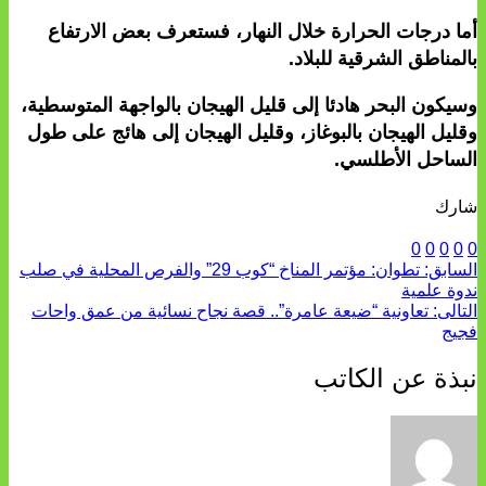
أما درجات الحرارة خلال النهار، فستعرف بعض الارتفاع
بالمناطق الشرقية للبلاد.
وسيكون البحر هادئا إلى قليل الهيجان بالواجهة المتوسطية،
وقليل الهيجان بالبوغاز، وقليل الهيجان إلى هائج على طول
الساحل الأطلسي.
شارك
0
0
0
0
0
السابق:
تطوان: مؤتمر المناخ “كوب 29” والفرص المحلية في صلب
ندوة علمية
التالى:
تعاونية “ضيعة عامرة”.. قصة نجاح نسائية من عمق واحات
فجيج
نبذة عن الكاتب