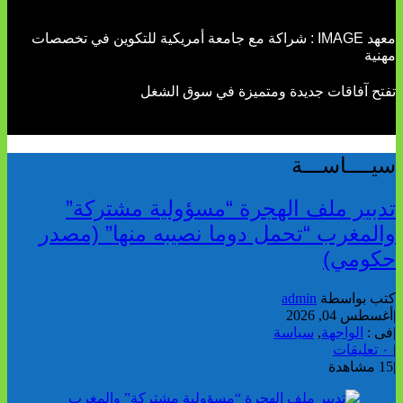
معهد IMAGE : شراكة مع جامعة أمريكية للتكوين في تخصصات
مهنية
تفتح آفاقات جديدة ومتميزة في سوق الشغل
سيــــاســـة
تدبير ملف الهجرة “مسؤولية مشتركة”
والمغرب “تحمل دوما نصيبه منها” (مصدر
حكومي)
كتب بواسطة
admin
|
أغسطس 04, 2026
|
فى :
الواجهة
,
سياسة
|
٠ تعليقات
|
15 مشاهدة