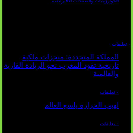
تثبت أحداث سبتة الأخيرة الأطروحة السوسيولوجية التي
تقول: "كلما اتسعت الفجوة بين تطلعات الشباب الرقمية وواقعهم
السوسيو-اقتصادي، كلما انهارت قدرة السياسة التقليدية على الكلام
والتأط...
أغسطس 04, 2026
٠ تعليقات
المملكة المتجددة: منجزات ملكية
تاريخية تقود المغرب نحو الريادة القارية
والعالمية
يوليو 27, 2026
٠ تعليقات
لهيب الحرارة يلسع العالم
يوليو 02, 2026
٠ تعليقات