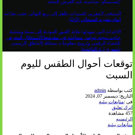
“إيسيسكو” بمناسبة عيد العرش المجيد
المنتخب المغربي للسيدات يتأهل إلى ربع النهائي عقب تعادله
أمام نظيره السنغالي (0-0)
الأحداث التي شهدتها نقاط العبور المؤدية إلى سبتة ومليلية
جاءت نتيجة عوامل متداخلة في مقدمتها الاستغلال المغرض
للفضاء الرقمي وترويج معلومات مضللة (الناطق الرسمي
باسم وزارة الداخلية)
توقعات أحوال الطقس لليوم
السبت
كتب بواسطة
admin
التاريخ:
ديسمبر 07, 2024
فى :
متابعات بيئية
اترك تعليق
457 مشاهدة
الرئيسيه
متابعات بيئية