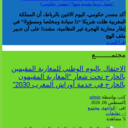
أكد مصدر حكومي، اليوم الاثنين بالرباط، أن المملكة
المغربية ظلت شريكا “ذا سيادة ومخلصا ومسؤولا” في
إطار محاربة الهجرة غير النظامية، مشددا على أن تدبير
ملف الهج
إقرأ المزيد
مجتمــــــــع
الاحتفال باليوم الوطني للمغاربة المقيمين
بالخارج تحت شعار “المغاربة المقيمون
بالخارج في خدمة أوراش المغرب 2030”
كتب بواسطة
admin
|
أغسطس 06, 2026
|
فى :
الواجهة
,
مجتمع
|
٠ تعليقات
|
5 مشاهدة