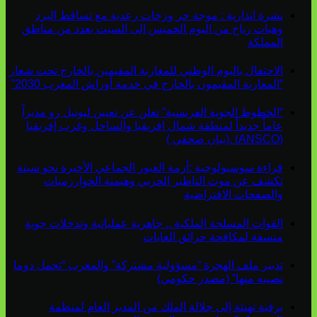
نشرة انذارية : موجة حر وزخات رعدية مع تساقط البرد
وهبات رياح من اليوم الخميس إلى السبت بعدد من مناطق
المملكة
الاحتفال باليوم الوطني للمغاربة المقيمين بالخارج تحت شعار
“المغاربة المقيمون بالخارج في خدمة أوراش المغرب 2030”
“الخطوط الجوية الفرنسية” تعلن عن تعيين ليونيل رو مديراً
عاماً جديداً لمنطقة شمال إفريقيا والساحل وغرب إفريقيا
(ANSCO) .(بيان صحفي )
قراءة سوسيولوجية :أزمة العبور الجماعي الأخيرة نحو سبتة
تكشف عن موت التاطير الحزبي وهيمنة الخوارزميات
والصفحات الافتراضية
القوات المسلحة الملكية .. جاهزية عملياتية وتدخلات جوية
منسقة لمكافحة حرائق الغابات
تدبير ملف الهجرة “مسؤولية مشتركة” والمغرب “تحمل دوما
نصيبه منها” (مصدر حكومي)
برقية تهنئة إلى جلالة الملك من المدير العام لمنظمة