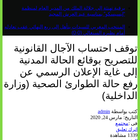
برقية تهنئة إلى جلالة الملك من المدير العام لمنظمة
“إيسيسكو” بمناسبة عيد العرش المجيد
المنتخب المغربي للسيدات يتأهل إلى ربع النهائي عقب تعادله
أمام نظيره السنغالي (0-0)
توقف احتساب الآجال القانونية
للتصريح بوقائع الحالة المدنية
إلى غاية الإعلان الرسمي عن
رفع حالة الطوارئ الصحية (وزارة
الداخلية)
كتب بواسطة
admin
التاريخ:
مارس 24, 2020
فى :
مجتمع
اترك تعليق
1339 مشاهدة