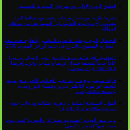
انطلاق الدورة الأولى من مهرجان السعيدية للموسيقى
نشرة انذارية : موجة حر وزخات رعدية مع تساقط البرد
وهبات رياح من اليوم الخميس إلى السبت بعدد من مناطق
المملكة
الاحتفال باليوم الوطني للمغاربة المقيمين بالخارج تحت شعار
“المغاربة المقيمون بالخارج في خدمة أوراش المغرب 2030”
“الخطوط الجوية الفرنسية” تعلن عن تعيين ليونيل رو مديراً
عاماً جديداً لمنطقة شمال إفريقيا والساحل وغرب إفريقيا
(ANSCO) .(بيان صحفي )
قراءة سوسيولوجية :أزمة العبور الجماعي الأخيرة نحو سبتة
تكشف عن موت التاطير الحزبي وهيمنة الخوارزميات
والصفحات الافتراضية
القوات المسلحة الملكية .. جاهزية عملياتية وتدخلات جوية
منسقة لمكافحة حرائق الغابات
تدبير ملف الهجرة “مسؤولية مشتركة” والمغرب “تحمل دوما
نصيبه منها” (مصدر حكومي)