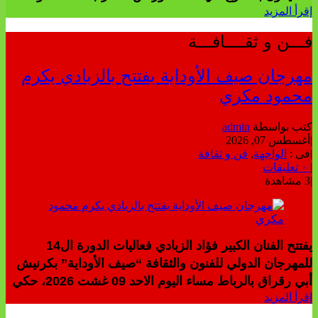
إقرأ المزيد
فـــن و ثقــــافـــة
مهرجان صيف الأوداية يفتتح بالزبادي يكرم
محمود مكري
كتب بواسطة
admin
|
أغسطس 07, 2026
|
فى :
الواجهة
,
فن و ثقافة
|
٠ تعليقات
|
3 مشاهدة
يفتتح الفنان الكبير فؤاد الزبادي فعاليات الدورة ال14
للمهرجان الدولي للفنون والثقافة “صيف الأوداية” بكرنيش
أبي رقراق بالرباط مساء اليوم الاحد 09 غشت 2026، حكي
إقرأ المزيد