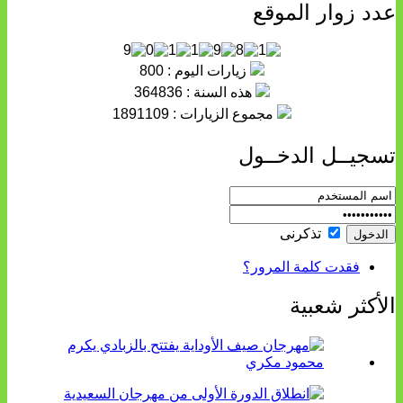
عدد زوار الموقع
زيارات اليوم : 800
هذه السنة : 364836
مجموع الزيارات : 1891109
تسجيــل الدخــول
تذكرنى
فقدت كلمة المرور؟
الأكثر شعبية