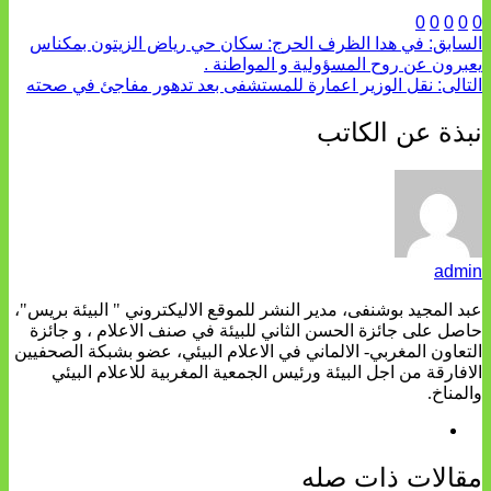
0
0
0
0
0
السابق:
في هدا الظرف الحرج: سكان حي رياض الزيتون بمكناس
يعبرون عن روح المسؤولية و المواطنة .
التالى:
نقل الوزير اعمارة للمستشفى بعد تدهور مفاجئ في صحته
نبذة عن الكاتب
admin
عبد المجيد بوشنفى، مدير النشر للموقع الاليكتروني " البيئة بريس"،
حاصل على جائزة الحسن الثاني للبيئة في صنف الاعلام ، و جائزة
التعاون المغربي- الالماني في الاعلام البيئي، عضو بشبكة الصحفيين
الافارقة من اجل البيئة ورئيس الجمعية المغربية للاعلام البيئي
والمناخ.
مقالات ذات صله