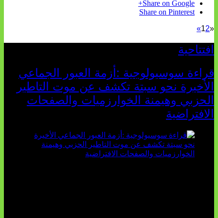
Share on Google+
Share on Pinterest
»
1
2
«
افتتاحية
قراءة سوسيولوجية :أزمة العبور الجماعي
الأخيرة نحو سبتة تكشف عن موت التاطير
الحزبي وهيمنة الخوارزميات والصفحات
الافتراضية
تثبت أحداث سبتة الأخيرة الأطروحة السوسيولوجية التي
تقول: "كلما اتسعت الفجوة بين تطلعات الشباب الرقمية وواقعهم
السوسيو-اقتصادي، كلما انهارت قدرة السياسة التقليدية على الكلام
والتأط...
أغسطس 04, 2026