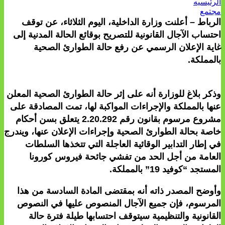
الرئيسيه
مجتمع
الرباط – أعلنت وزارة الداخلية، اليوم الثلاثاء، عن توقف
احتساب الآجال القانونية للتصريح بوقائع الحالة المدنية إلى
غاية الإعلان الرسمي عن رفع حالة الطوارئ الصحية
بالمملكة.
وذكر بلاغ للوزارة أنه على إثر حالة الطوارئ الصحية المعلن
عنها بالمملكة والإجراءات المواكبة لها، تمت المصادقة على
مشروع مرسوم بقانون رقم 2.20.292 يتعلق بسن أحكام
خاصة بحالة الطوارئ الصحية وإجراءات الإعلان عنها، ويندرج
في إطار التدابير الوقائية العاجلة التي تتخذها السلطات
العامة من أجل الحد من تفشي جائحة فيروس كورونا
المستجد “كوفيد 19” بالمملكة.
وأوضح المصدر ذاته أنه بمقتضى المادة السادسة من هذا
المرسوم، فإن جميع الآجال المنصوص عليها في النصوص
القانونية والتنظيمية سيتوقف احتسابها طيلة فترة حالة