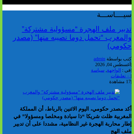
سيــــاســـة
تدبير ملف الهجرة “مسؤولية مشتركة”
والمغرب “تحمل دوما نصيبه منها” (مصدر
حكومي)
كتب بواسطة
admin
|
أغسطس 04, 2026
|
فى :
الواجهة
,
سياسة
|
٠ تعليقات
|
17 مشاهدة
أكد مصدر حكومي، اليوم الاثنين بالرباط، أن المملكة
المغربية ظلت شريكا “ذا سيادة ومخلصا ومسؤولا” في
إطار محاربة الهجرة غير النظامية، مشددا على أن تدبير
ملف الهج