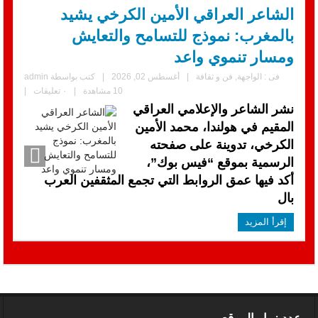
الشاعر العراقي الأمين الكرخي يشيد
بالمغرب: نموذج للتسامح والتعايش
ومسار تنموي واعد
فى :
الواجهة
,
فن و ثقافة
|
أغسطس 02, 2026
|
كتب بواسطة
admin
10 مشاهدة
|
٠ تعليقات
|
نشر الشاعر والإعلامي العراقي
المقيم في هولندا، محمد الأمين
الكرخي، تدوينة على صفحته
الرسمية بموقع “فيس بوك”،
أكد فيها عمق الروابط التي تجمع المثقفين العرب
بال
إقرأ المزيد