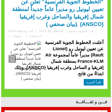
“الخطوط الجوية الفرنسية” تعلن عن
تعيين ليونيل رو مديراً عاماً جديداً لمنطقة
شمال إفريقيا والساحل وغرب إفريقيا
(ANSCO) .(بيان صحفي )
فى :
الواجهة
,
مجتمع
|
أغسطس 04, 2026
|
كتب بواسطة
admin
3 مشاهدة
|
٠ تعليقات
|
أعلنت الخطوط الجوية الفرنسية
عن تعيين ليونيل رو (Lionel
Rault) مديراً عاماً لمجموعة Air
France-KLM بمنطقة شمال
إفريقيا و الساحل وغرب إفريقيا (ANSCO)، وذلك
ابتداءً من فاتح
إقرأ المزيد
فـــن و ثقــــافـــة