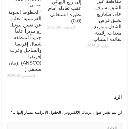
مقاطعة عين
إلى ربع النهائي
الشق تشرف
عقب تعادله أمام
“الخطوط الجوية
على مشاريع
نظيره السنغالي
الفرنسية” تعلن
لخلق فرص
(0-0)
عن تعيين ليونيل
الشغل وتوزيع
أغسطس 04, 2026
رو مديراً عاماً
معدات رقمية
جديداً لمنطقة
لفائدة الشباب
شمال إفريقيا
يوليو 31, 2026
والساحل وغرب
إفريقيا
(ANSCO) .(بيان
صحفي )
أغسطس 04, 2026
الرد
لن يتم نشر عنوان بريدك الإلكتروني.
الحقول الإلزامية مشار إليها بـ
*