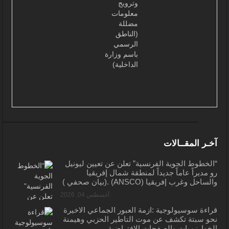
آخـر المقــالات
“الخطوط الجوية الفرنسية” تعلن عن تعيين ليونيل
رو مديراً عاماً جديداً لمنطقة شمال إفريقيا
والساحل وغرب إفريقيا (ANSCO) .(بيان صحفي )
أغسطس 04, 2026
قراءة سوسيولوجية :أزمة العبور الجماعي الأخيرة
نحو سبتة تكشف عن موت التاطير الحزبي وهيمنة
الخوارزميات والصفحات الافتراضية