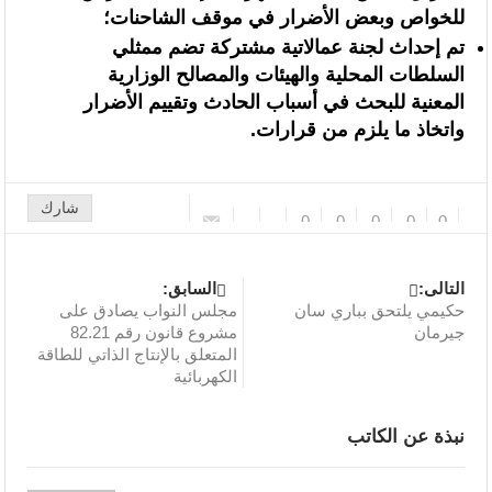
انتخابات المجلس الوطني للصحافة.. اللجنة المؤقتة تدعو المؤسسات الصحفية
للخواص وبعض الأضرار في موقف الشاحنات؛
تم إحداث لجنة عمالاتية مشتركة تضم ممثلي
إلى موافاتها باللوائح المحينة للصحافيين المهنيين في أجل أقصاه 4 غشت
السلطات المحلية والهيئات والمصالح الوزارية
المعنية للبحث في أسباب الحادث وتقييم الأضرار
واتخاذ ما يلزم من قرارات.
شارك
0
0
0
0
0
التالى:
السابق:
حكيمي يلتحق بباري سان
مجلس النواب يصادق على
جيرمان
مشروع قانون رقم 82.21
المتعلق بالإنتاج الذاتي للطاقة
الكهربائية
نبذة عن الكاتب