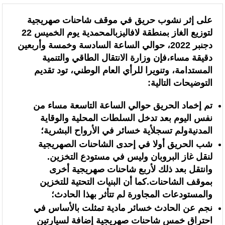
حكومي)
على إثر نشوب حريق في موقف شاحنات صهريجية
لتوزيع الغاز بمنطقة لافاليزبالمحمدية يوم الخميس 22
برقية تهنئة إلى جلالة الملك من المدير العام لمنظمة “إيسيسكو” بمناسبة عيد
دجنبر 2022، حوالي الساعة السادسة وخمسة وأربعين
العرش المجيد
دقيقة مساء،فإن وزارة الانتقال الطاقي والتنمية
المستدامة، وتنويرا للرأي العام الوطني، تود تقديم
المنتخب المغربي للسيدات يتأهل إلى ربع النهائي عقب تعادله أمام نظيره
التوضيحات التالية:
السنغالي (0-0)
تم إخماد الحريق حوالي الساعة التاسعة مساء من
الأحداث التي شهدتها نقاط العبور المؤدية إلى سبتة ومليلية جاءت نتيجة عوامل
نفس اليوم بعد تدخل السلطات المحلية والوقاية
المدنيةولم تسجلأية خسائر في الأرواح البشرية؛
متداخلة في مقدمتها الاستغلال المغرض للفضاء الرقمي وترويج معلومات مضللة
شب الحريق أولا في إحدى الشاحنات الصهريجية
(الناطق الرسمي باسم وزارة الداخلية)
لنقل غاز البروبان وليس في مستودع التخزين.
وانتقل بعد ذلك لأربع شاحنات صهريجية أخرى
الشاعر العراقي الأمين الكرخي يشيد بالمغرب: نموذج للتسامح والتعايش ومسار
بموقف الشاحنات.كما أن البنيات التحتية للتخزين
تنموي واعد
والمستودعات المجاورة لم تتأثر بهذا الحادث؛
نجم عن الحادث خسائر مادية تمثلت بالأساس في
حركة الشعر العالمية بالمغرب تحتفي بالمبادرة الدولية للسلام
احتراق خمس شاحنات صهريجية إضافة لسيارتين