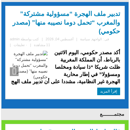
تدبير ملف الهجرة “مسؤولية مشتركة”
والمغرب “تحمل دوما نصيبه منها” (مصدر
حكومي)
فى :
الواجهة
,
سياسة
|
أغسطس 04, 2026
|
كتب بواسطة
admin
11 مشاهدة
|
٠ تعليقات
|
أكد مصدر حكومي، اليوم الاثنين
بالرباط، أن المملكة المغربية
ظلت شريكا “ذا سيادة ومخلصا
ومسؤولا” في إطار محاربة
الهجرة غير النظامية، مشددا على أن تدبير ملف الهج
إقرأ المزيد
مجتمــــــــع