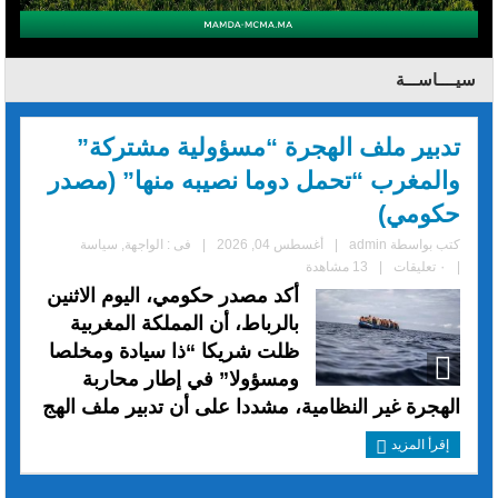
سيــــاســـة
تدبير ملف الهجرة “مسؤولية مشتركة”
والمغرب “تحمل دوما نصيبه منها” (مصدر
حكومي)
كتب بواسطة
admin
|
أغسطس 04, 2026
|
فى :
الواجهة
,
سياسة
|
٠ تعليقات
|
13 مشاهدة
أكد مصدر حكومي، اليوم الاثنين
بالرباط، أن المملكة المغربية
ظلت شريكا “ذا سيادة ومخلصا
ومسؤولا” في إطار محاربة
الهجرة غير النظامية، مشددا على أن تدبير ملف الهج
إقرأ المزيد