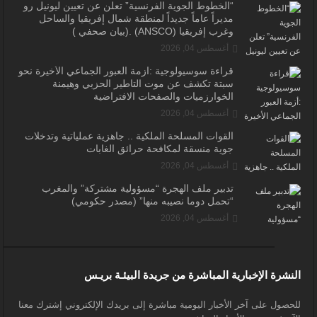
“الخطوط الجوية الفرنسية” تعلن عن تعيين ليونيل رو
مديراً عاماً جديداً لمنطقة شمال إفريقيا والساحل
وغرب إفريقيا (ANSCO) .(بيان صحفي )
أغسطس 04, 2026
قراءة سوسيولوجية :أزمة العبور الجماعي الأخيرة نحو
سبتة تكشف عن موت التاطير الحزبي وهيمنة
الخوارزميات والصفحات الافتراضية
أغسطس 04, 2026
القوات المسلحة الملكية .. جاهزية عملياتية وتدخلات
جوية منسقة لمكافحة حرائق الغابات
أغسطس 04, 2026
تدبير ملف الهجرة “مسؤولية مشتركة” والمغرب
“تحمل دوما نصيبه منها” (مصدر حكومي)
أغسطس 04, 2026
النشرة الإخبارية المباشرة من جريدة البيئـة بريـس
للحصول على آخر الأخبار اليومية مباشرة إلى بريدك الإلكتروني إشترك معنا