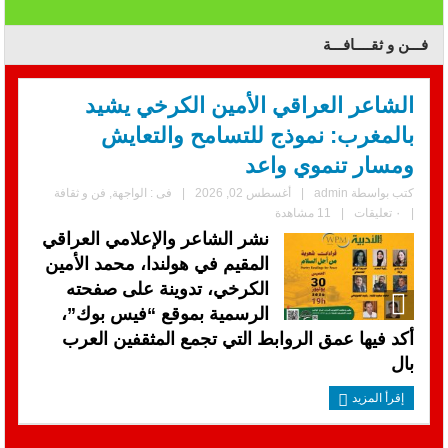
فـــن و ثقــــافـــة
الشاعر العراقي الأمين الكرخي يشيد
بالمغرب: نموذج للتسامح والتعايش
ومسار تنموي واعد
كتب بواسطة
admin
|
أغسطس 02, 2026
|
فى :
الواجهة
,
فن و ثقافة
|
٠ تعليقات
|
11 مشاهدة
نشر الشاعر والإعلامي العراقي
المقيم في هولندا، محمد الأمين
الكرخي، تدوينة على صفحته
الرسمية بموقع “فيس بوك”،
أكد فيها عمق الروابط التي تجمع المثقفين العرب
بال
إقرأ المزيد