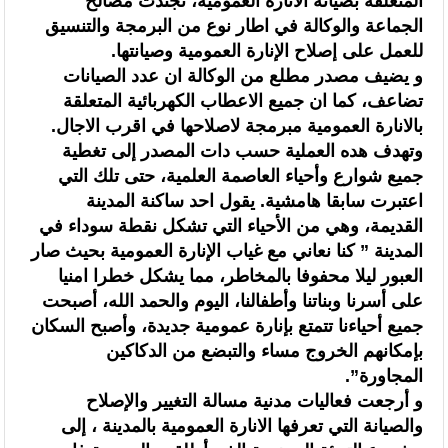
المتعلقة بصيانة الانارة العمومية، تجندت مصالح
حركة الشعر العالمية بالمغرب تحتفي بالمبادرة الدولية للسلام
الجماعة والوكالة في اطار نوع من البرمجة والتنسيق
للعمل على إصلاح الإنارة العمومية وصيانتها.
انتخابات المجلس الوطني للصحافة.. اللجنة المؤقتة تدعو المؤسسات الصحفية
و يضيف مصدر مطلع من الوكالة ان عدد الصيانات
إلى موافاتها باللوائح المحينة للصحافيين المهنيين في أجل أقصاه 4 غشت
تضاعف، كما ان جميع الاعطاب الكهربائية المتعلقة
بالانارة العمومية مبرمجة لاصلاحها في اقرب الاجال.
وتهدف هده العملية حسب دات المصدر إلى تغطية
جميع شوارع وأحياء العاصمة العلمية، حتى تلك التي
اعتبرت سابقا هامشية. يقول احد ساكنة المدينة
القديمة، وهي من الأحياء التي تشكل نقطة سوداء في
المدينة ” كنا نعاني مع غياب الإنارة العمومية بحيث صار
العبور ليلا محفوفا بالمخاطر، مما يشكل خطرا امنيا
على أسرنا وبناتنا وأطفالنا، اليوم والحمد الله، أصبحت
جميع أحياءنا تتمتع بإنارة عمومية جديدة، وأصبح السكان
بإمكانهم الخروج مساء والتبضع من الدكاكين
المجاورة”.
و أرجعت فعاليات مدنية مسالة التغيير والإصلاح
والصيانة التي تعرفها الانارة العمومية بالمدينة ، إلى