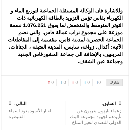
وللاشارة فان الوكالة المستقلة الجماعية لتوزيع الماء و
الكهرباء بفاس تؤمن التزويد بالطاقة الكهربائية ذات
التوتر المتوسط والمنخفض لما يفوق 1.076.251 نسمة
موزعة على مجموع تراب عمالة فاس، والتي تضم
الجماعة الحضرية لمدينة فاس، مقسمة إلى المقاطعات
الآتية: أكدال، زواغة، سايس، المدينة العتيقة ، الجنانات،
المرينيين، بالإضافة الى جماعة المشورفاس الجديد
وجماعة عين الشقف.
0
0
0
0
0
شارك
السابق:
التالى:
زعماء بارزون يعربون عن
الغبار الأسود يعود لسماء
تأييدهم لجهود مجموعة البنك
القنيطرة
الدولي للتصدي لتغير المناخ