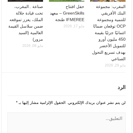
المغرب: مجموعة
حفل افتتاح
صناعة ..المغرب،
البنك الأفريقي
GreenSkills – معهد
تحت قيادة جلالة
للتنمية ومجموعة
IFMEREE طنجة
الملك، يعزز تموقعه
OCP توقعان ضمانًا
ضمن سلاسل القيمة
مايو 17, 2026
ائتمانيًا جزئيًا بقيمة
العالمية (السيد
450 مليون أورو
مزور)
للتمويل الأخضر
مايو 08, 2026
بهدف تسريع التحول
الصناعي
مايو 29, 2026
الرد
لن يتم نشر عنوان بريدك الإلكتروني.
الحقول الإلزامية مشار إليها بـ
*