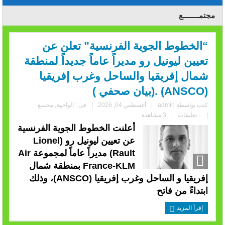
مجتمــــــــع
“الخطوط الجوية الفرنسية” تعلن عن
تعيين ليونيل رو مديراً عاماً جديداً لمنطقة
شمال إفريقيا والساحل وغرب إفريقيا
(ANSCO) .(بيان صحفي )
كتب بواسطة
admin
|
أغسطس 04, 2026
|
فى :
الواجهة
,
مجتمع
|
٠ تعليقات
|
3 مشاهدة
أعلنت الخطوط الجوية الفرنسية
عن تعيين ليونيل رو (Lionel
Rault) مديراً عاماً لمجموعة Air
France-KLM بمنطقة شمال
إفريقيا و الساحل وغرب إفريقيا (ANSCO)، وذلك
ابتداءً من فاتح
إقرأ المزيد