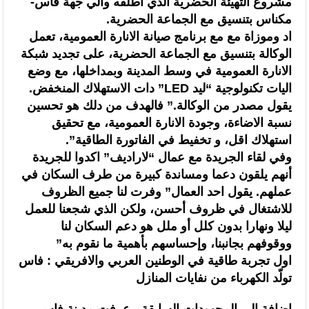
مشروع التهيئة الحضرية الذي أطلقه والي جهة فاس-
مكناس بتنسيق مع الجماعة الحضرية.
اد وموزاة مع مع برنامج صيانة الانارة العمومية، تعمل
الوكالة بتنسيق مع الجماعة الحضرية، على تجديد شبكة
الانارة العمومية في وسط المدينة وبمداخلها، مع وضع
اليات تكنولوجية “ليد LED” دات الاستهلاك المنخفض.
يقول مصدر من الوكالة.” فالهدف من دلك هو تحسين
نسبة الاضاءة، وجودة الانارة العمومية، مع تحقيق
استهلاك اقل، و تخفيط في الفاتورة الطاقية”.
وفي لقاء الجريدة مع عمال “لاراديف” اكدوا للجريدة
أنهم يلقون دعما ومساندة كبيرة من طرف السكان في
عملهم. يقول احد العمال” وفرت لنا جميع الظروف
للاشتغال في ظروف أحسن، ولكن الذي شجعنا للعمل
ليلا ونهارا بدون كلل أو ملل هو دعم السكان لنا
ووقوفهم بجانبنا، وإحساسهم بأهمية ما نقوم به”
اول تجربة طاقية في الوطنين العربي والافريقي : فاس
تولّد الكهرباء من نفايات المنازل