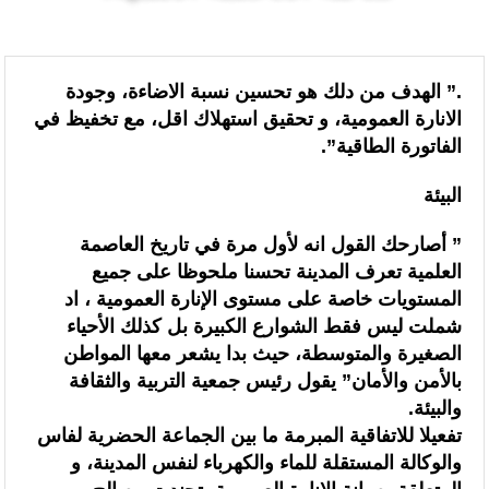
الرئيسيه
الطاقة و الاقتصاد الأخضر
تدبير ملف الهجرة “مسؤولية مشتركة” والمغرب “تحمل دوما نصيبه منها”
(مصدر حكومي)
.” الهدف من دلك هو تحسين نسبة الاضاءة، وجودة
الانارة العمومية، و تحقيق استهلاك اقل، مع تخفيظ في
برقية تهنئة إلى جلالة الملك من المدير العام لمنظمة “إيسيسكو” بمناسبة عيد
الفاتورة الطاقية”.
العرش المجيد
البيئة
المنتخب المغربي للسيدات يتأهل إلى ربع النهائي عقب تعادله أمام نظيره
” أصارحك القول انه لأول مرة في تاريخ العاصمة
السنغالي (0-0)
العلمية تعرف المدينة تحسنا ملحوظا على جميع
الأحداث التي شهدتها نقاط العبور المؤدية إلى سبتة ومليلية جاءت نتيجة عوامل
المستويات خاصة على مستوى الإنارة العمومية ، اد
شملت ليس فقط الشوارع الكبيرة بل كذلك الأحياء
متداخلة في مقدمتها الاستغلال المغرض للفضاء الرقمي وترويج معلومات مضللة
الصغيرة والمتوسطة، حيث بدا يشعر معها المواطن
بالأمن والأمان” يقول رئيس جمعية التربية والثقافة
(الناطق الرسمي باسم وزارة الداخلية)
والبيئة.
الشاعر العراقي الأمين الكرخي يشيد بالمغرب: نموذج للتسامح والتعايش ومسار
تفعيلا للاتفاقية المبرمة ما بين الجماعة الحضرية لفاس
والوكالة المستقلة للماء والكهرباء لنفس المدينة، و
تنموي واعد