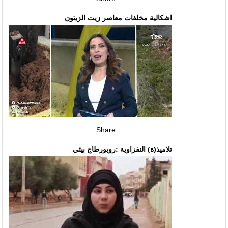
اشكالية مخلفات معاصر زيت الزيتون
Share:
تلاميذ(ة) النفزاوية :روبورطاج بيئي