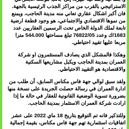
الاستراتيجي بالقرب من مراكز الجذب الرئيسية بالجهة.
فان أكبر اشكال عقاري تعاني منه مدينة الحاجب، ويمنع
من نموها الاقتصادي والاجتماعي، هو وجود قطعة ارضية
تابعة لملك الدولة الخاص تحت الرسمين العقاريين عدد
1683/ك وعدد 76822/05 تبلغ مساحتها 544.000 مترا
مربعا عليها تقييد احتياطي.
وهكذا فالمشكل الذي يصادف المستثمرون او شركة
العمران بمدينة الحاجب ويكبل مشاريعها السكنية
والاقتصادية هو التقييد الاحتياطي.
ولقد سبق لوالي جهة فاس مكناس السابق، أن طلب من
ادارة العمران في رسالة حصلت الجريدة على نسخة منها
بضرورة تسوية الوضعية القانونية للعقار في حالة ما إذا
ارادت شركة العمران الاستثمار بمدينة الحاجب.
وللتذكير فانه تم التوقيع بتاريخ 18 ماي 2022 على عشر
اتفاقيات استثمارية تهم جهة فاس مكناس، بقيمة إجمالية