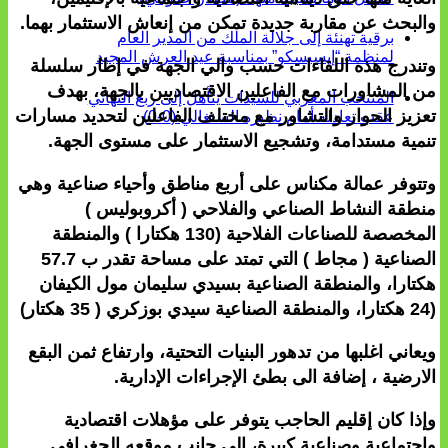
والبحث عن مقاربة جديدة تمكن من إنعاش الاستثمار بهما.
برقية تهنئة إلى جلالة الملك من المدير العام
لمنظمة “إيسيسكو” بمناسبة عيد العرش المجيد
وتندرج هذه اللقاءات حسب والي الجهة في إطار سلسلة
من المشاورات مع الفاعلين الاقتصاديين بالجهة، بهدف
المنتخب المغربي للسيدات يتأهل إلى ربع النهائي
تعزيز الحوار والتشاور مع مختلف الفاعلين لتحديد مسارات
عقب تعادله أمام نظيره السنغالي (0-0)
تنمية مستدامة، وتشجيع الاستثمار على مستوى الجهة.
وتتوفر عمالة مكناس على أربع مناطق وأحياء صناعية وهي
منطقة النشاط الصناعي والفلاحي ( أكروبوليس )
المخصصة للصناعات الفلاحية (130 هكتارا ) والمنطقة
الصناعية ( مجاط ) التي تمتد على مساحة تقدر ب 57.7
هكتارا، والمنطقة الصناعية بسيدي سليمان مول الكيفان
(24 هكتارا، والمنطقة الصناعية سيدي بوزكري ( 35 هكتار)
ويعاني اغلبها من تدهور البنيات التحتية، وارتفاع ثمن البقع
الارضية ، إضافة الى بطئ الإجراءات الإدارية.
وإذا كان إقليم الحاجب يتوفر على مؤهلات اقتصادية
واجتماعية وصناعية كبيرة، إلى جانب موقعه الجغرافي