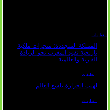
السوسيولوجية التي تقول: "كلما اتسعت
الفجوة بين تطلعات الشباب الرقمية
وواقعهم السوسيو-اقتصادي، كلما انهارت
قدرة السياسة التقليدية على الكلام
والتأط...
أغسطس 04, 2026
٠ تعليقات
المملكة المتجددة: منجزات ملكية
تاريخية تقود المغرب نحو الريادة
القارية والعالمية
يوليو 27, 2026
٠ تعليقات
لهيب الحرارة يلسع العالم
يوليو 02, 2026
٠ تعليقات