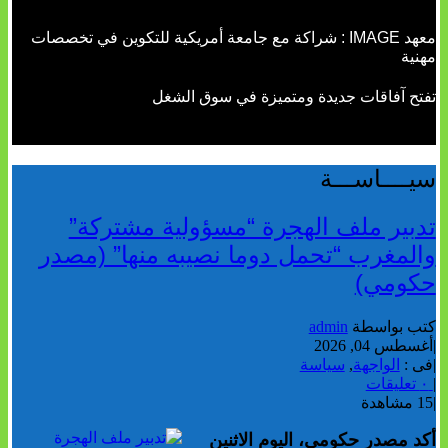
معهد IMAGE : شراكة مع جامعة أمريكية للتكوين في تخصصات
مهنية
تفتح آفاقات جديدة ومتميزة في سوق الشغل
سيــــاســـة
تدبير ملف الهجرة “مسؤولية مشتركة”
والمغرب “تحمل دوما نصيبه منها” (مصدر
حكومي)
كتب بواسطة
admin
|
أغسطس 04, 2026
|
فى :
الواجهة
,
سياسة
|
٠ تعليقات
|
15 مشاهدة
أكد مصدر حكومي، اليوم الاثنين