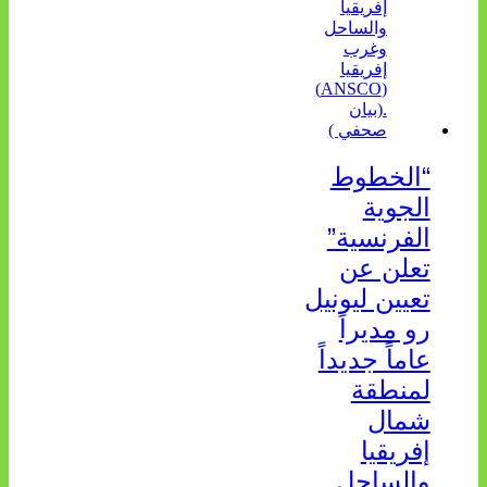
“الخطوط
الجوية
الفرنسية”
تعلن عن
تعيين ليونيل
رو مديراً
عاماً جديداً
لمنطقة
شمال
إفريقيا
والساحل