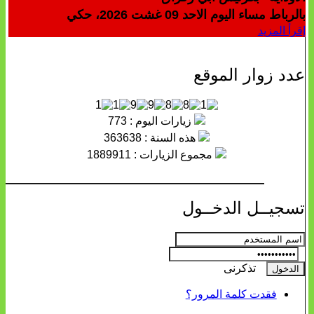
بالرباط مساء اليوم الاحد 09 غشت 2026، حكي
إقرأ المزيد
عدد زوار الموقع
زيارات اليوم : 773
هذه السنة : 363638
مجموع الزيارات : 1889911
تسجيــل الدخــول
تذكرنى
فقدت كلمة المرور؟