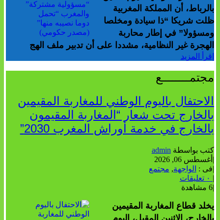
بالرباط، أن المملكة المغربية
ظلت شريكا “ذا سيادة ومخلصا
ومسؤولا” في إطار محاربة
الهجرة غير النظامية، مشددا على أن تدبير ملف الهج
إقرأ المزيد
مجتمــــــــع
الاحتفال باليوم الوطني للمغاربة المقيمين
بالخارج تحت شعار “المغاربة المقيمون
بالخارج في خدمة أوراش المغرب 2030”
كتب بواسطة
admin
|
أغسطس 06, 2026
|
فى :
الواجهة
,
مجتمع
|
٠ تعليقات
|
6 مشاهدة
يخلد قطاع المغاربة المقيمين
بالخارج، الاثنين المقبل، اليوم