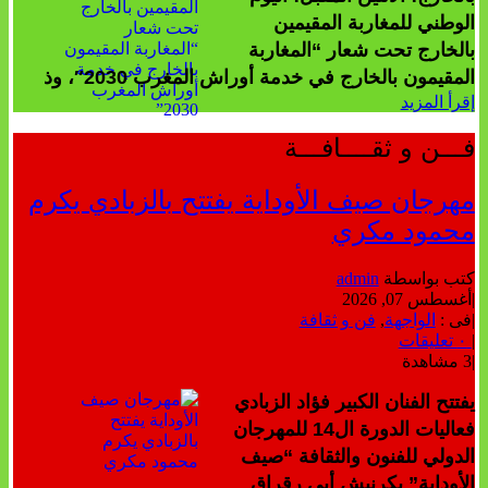
الوطني للمغاربة المقيمين
بالخارج تحت شعار “المغاربة
المقيمون بالخارج في خدمة أوراش المغرب 2030″، وذ
إقرأ المزيد
فـــن و ثقــــافـــة
مهرجان صيف الأوداية يفتتح بالزبادي يكرم
محمود مكري
كتب بواسطة
admin
|
أغسطس 07, 2026
|
فى :
الواجهة
,
فن و ثقافة
|
٠ تعليقات
|
3 مشاهدة
يفتتح الفنان الكبير فؤاد الزبادي
فعاليات الدورة ال14 للمهرجان
الدولي للفنون والثقافة “صيف
الأوداية” بكرنيش أبي رقراق