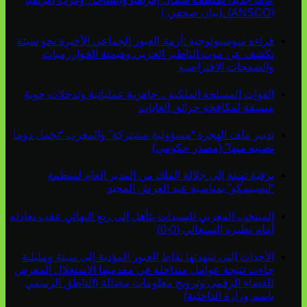
(ANSCO) .(بيان صحفي )
قراءة سوسيولوجية :أزمة العبور الجماعي الأخيرة نحو سبتة
تكشف عن موت التاطير الحزبي وهيمنة الخوارزميات
والصفحات الافتراضية
القوات المسلحة الملكية .. جاهزية عملياتية وتدخلات جوية
منسقة لمكافحة حرائق الغابات
تدبير ملف الهجرة “مسؤولية مشتركة” والمغرب “تحمل دوما
نصيبه منها” (مصدر حكومي)
برقية تهنئة إلى جلالة الملك من المدير العام لمنظمة
“إيسيسكو” بمناسبة عيد العرش المجيد
المنتخب المغربي للسيدات يتأهل إلى ربع النهائي عقب تعادله
أمام نظيره السنغالي (0-0)
الأحداث التي شهدتها نقاط العبور المؤدية إلى سبتة ومليلية
جاءت نتيجة عوامل متداخلة في مقدمتها الاستغلال المغرض
للفضاء الرقمي وترويج معلومات مضللة (الناطق الرسمي
باسم وزارة الداخلية)