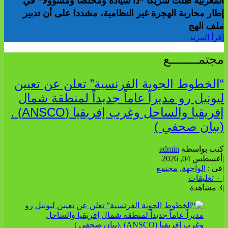
المغربية ظلت شريكا “ذا سيادة ومخلصا ومسؤولا” في
إطار محاربة الهجرة غير النظامية، مشددا على أن تدبير
ملف الهج
إقرأ المزيد
مجتمــــــــع
“الخطوط الجوية الفرنسية” تعلن عن تعيين
ليونيل رو مديراً عاماً جديداً لمنطقة شمال
إفريقيا والساحل وغرب إفريقيا (ANSCO) .
(بيان صحفي )
كتب بواسطة
admin
|
أغسطس 04, 2026
|
فى :
الواجهة
,
مجتمع
|
٠ تعليقات
|
3 مشاهدة