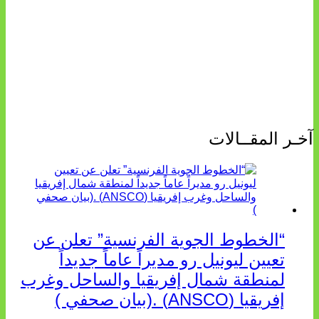
آخـر المقــالات
“الخطوط الجوية الفرنسية” تعلن عن
تعيين ليونيل رو مديراً عاماً جديداً
لمنطقة شمال إفريقيا والساحل وغرب
إفريقيا (ANSCO) .(بيان صحفي )