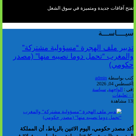
تفتح آفاقات جديدة ومتميزة في سوق الشغل
سيــــاســـة
تدبير ملف الهجرة “مسؤولية مشتركة”
والمغرب “تحمل دوما نصيبه منها” (مصدر
حكومي)
كتب بواسطة
admin
|
أغسطس 04, 2026
|
فى :
الواجهة
,
سياسة
|
٠ تعليقات
|
13 مشاهدة
أكد مصدر حكومي، اليوم الاثنين بالرباط، أن المملكة