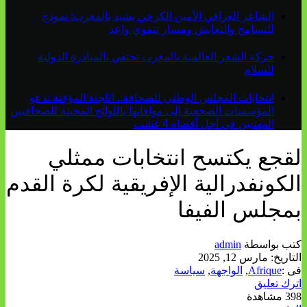
الشاعر العراقي الأمين الكرخي يشيد بالمغرب: نموذج
للتسامح والتعايش ومسار تنموي واعد
حركة الشعر العالمية بالمغرب تحتفي بالمبادرة الدولية
للسلام
انتخابات المجلس الوطني للصحافة.. اللجنة المؤقتة تدعو
المؤسسات الصحفية إلى موافاتها باللوائح المحينة للصحافيين
المهنيين في أجل أقصاه 4 غشت
لقجع يكتسح انتخابات ممثلي
الكونفدرالية الإفريقية لكرة القدم
بمجلس الفيفا
كتب بواسطة
admin
التاريخ:
مارس 12, 2025
فى :
Afrique
,
الواجهة
,
سياسة
اترك تعليق
398 مشاهدة