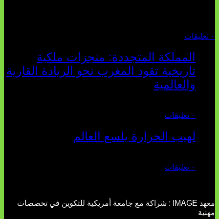
السوسيو-اقتصادي، كلما انهارت قدرة السياسة التقليدية على الكلام
والتأط...
أغسطس 04, 2026
٠ تعليقات
المملكة المتجددة: منجزات ملكية
تاريخية تقود المغرب نحو الريادة القارية
والعالمية
يوليو 27, 2026
٠ تعليقات
لهيب الحرارة يلسع العالم
يوليو 02, 2026
٠ تعليقات
معهد IMAGE : شراكة مع جامعة أمريكية للتكوين في تخصصات
مهنية