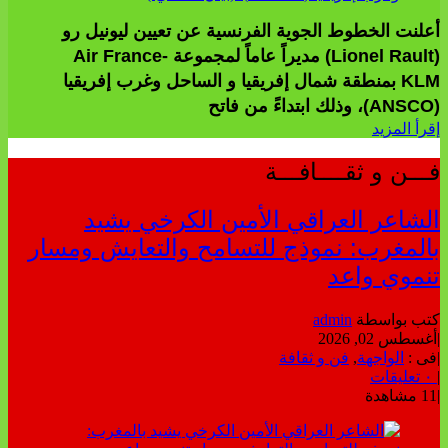
أعلنت الخطوط الجوية الفرنسية عن تعيين ليونيل رو
(Lionel Rault) مديراً عاماً لمجموعة Air France-
KLM بمنطقة شمال إفريقيا و الساحل وغرب إفريقيا
(ANSCO)، وذلك ابتداءً من فاتح
إقرأ المزيد
فـــن و ثقــــافـــة
الشاعر العراقي الأمين الكرخي يشيد
بالمغرب: نموذج للتسامح والتعايش ومسار
تنموي واعد
كتب بواسطة
admin
|
أغسطس 02, 2026
|
فى :
الواجهة
,
فن و ثقافة
|
٠ تعليقات
|
11 مشاهدة