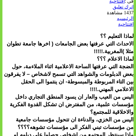
فى :
افتتاحية
اترك تعليق
1437 مشاهدة
الرئيسيه
افتتاحية
لماذا التعليم ؟؟
الاحداث التي عرفتها بعض الجامعات ( اخرها جامعة تطوان
مثلا )المغربية.!!!!!
لماذا الاعلام ؟؟؟
الضجة التي عرفتها الساحة الاعلامية اثناء الملاءمة، حول
بعض الدبلومات والشواهد التي تسمح لاشخاص – لا يفرقون
بين التاء المربوطة والمبسوطة- ان ينتموا الى الحقل
الاعلامي المهني.!!!!
اليس من العيب والعار ان يسود المنطق التجاري داخل
مؤسسات علمية، من المفترض ان تشكل القدوة الفكرية
والاخلاقية للمجتمع؟
اليس من الخزي، والدناءة ان تتحول مؤسسات جامعية
من مؤسسات تبني الفكر الى مؤسسات تشوهه؟؟؟؟
ماذا سينتظر المجتمع من اشخاص حصلوا على دبلوم او