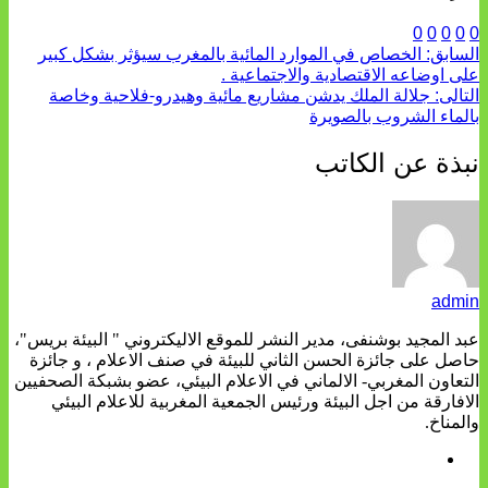
0
0
0
0
0
السابق:
الخصاص في الموارد المائية بالمغرب سيؤثر بشكل كبير
على اوضاعه الاقتصادية والاجتماعية .
التالى:
جلالة الملك يدشن مشاريع مائية وهيدرو-فلاحية وخاصة
بالماء الشروب بالصويرة
نبذة عن الكاتب
admin
عبد المجيد بوشنفى، مدير النشر للموقع الاليكتروني " البيئة بريس"،
حاصل على جائزة الحسن الثاني للبيئة في صنف الاعلام ، و جائزة
التعاون المغربي- الالماني في الاعلام البيئي، عضو بشبكة الصحفيين
الافارقة من اجل البيئة ورئيس الجمعية المغربية للاعلام البيئي
والمناخ.