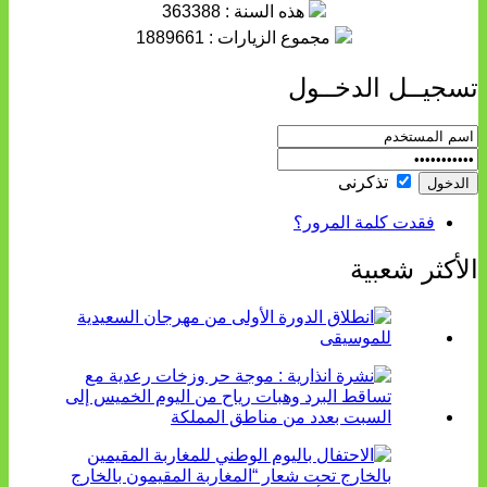
هذه السنة : 363388
مجموع الزيارات : 1889661
تسجيــل الدخــول
تذكرنى
فقدت كلمة المرور؟
الأكثر شعبية