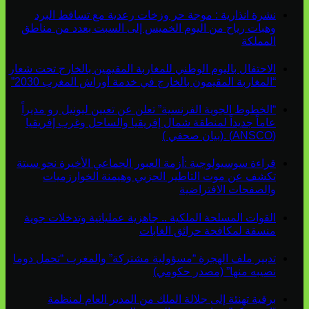
نشرة انذارية : موجة حر وزخات رعدية مع تساقط البرد
وهبات رياح من اليوم الخميس إلى السبت بعدد من مناطق
المملكة
الاحتفال باليوم الوطني للمغاربة المقيمين بالخارج تحت شعار
“المغاربة المقيمون بالخارج في خدمة أوراش المغرب 2030”
“الخطوط الجوية الفرنسية” تعلن عن تعيين ليونيل رو مديراً
عاماً جديداً لمنطقة شمال إفريقيا والساحل وغرب إفريقيا
(ANSCO) .(بيان صحفي )
قراءة سوسيولوجية :أزمة العبور الجماعي الأخيرة نحو سبتة
تكشف عن موت التاطير الحزبي وهيمنة الخوارزميات
والصفحات الافتراضية
القوات المسلحة الملكية .. جاهزية عملياتية وتدخلات جوية
منسقة لمكافحة حرائق الغابات
تدبير ملف الهجرة “مسؤولية مشتركة” والمغرب “تحمل دوما
نصيبه منها” (مصدر حكومي)
برقية تهنئة إلى جلالة الملك من المدير العام لمنظمة