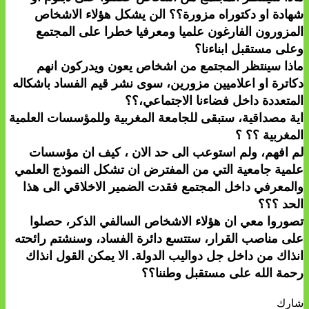
شهادة او دكتوراه مزورة؟؟ الن يشكل هؤلاء الاشخاص
المزورون الفارغون علميا ومعرفيا خطرا على المجتمع
وعلى مستقبل ابناءنا؟
ماذا سينتظر المجتمع من اشخاص يعون ويدركون انهم
دكاترة او اعلاميين مزورين، سوى نشر قيم الفساد باشكاله
المتعددة داخل فضاءنا الاجتماعي،؟؟
اية مصداقية، ستبقى للجامعة المغربية وللمؤسسات العلمية
المغربية ؟؟ ؟
لم افهم، ولم استوعب الى حد الان ، كيف ان مؤسسات
علمية جامعية التي من المفترض ان تشكل النموذج العلمي
والمعرفي داخل المجتمع فقدت الضمير الاخلاقي الى هذا
الحد ؟؟؟
تصوروا معي ان هؤلاء الاشخاص السالفي الذكر، حصلوا
على مناصب القرار، ستتسع دائرة الفساد، وسنشتم رائحته
انذاك من داخل جل دواليب الدولة. الا يمكن القول انذاك
رحمة الله على مستقبل وطننا؟؟
شارك