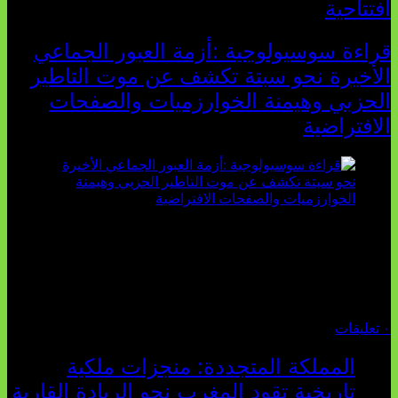
افتتاحية
قراءة سوسيولوجية :أزمة العبور الجماعي
الأخيرة نحو سبتة تكشف عن موت التاطير
الحزبي وهيمنة الخوارزميات والصفحات
الافتراضية
تثبت أحداث سبتة الأخيرة الأطروحة السوسيولوجية التي
تقول: "كلما اتسعت الفجوة بين تطلعات الشباب الرقمية وواقعهم
السوسيو-اقتصادي، كلما انهارت قدرة السياسة التقليدية على الكلام
والتأط...
أغسطس 04, 2026
٠ تعليقات
المملكة المتجددة: منجزات ملكية
تاريخية تقود المغرب نحو الريادة القارية