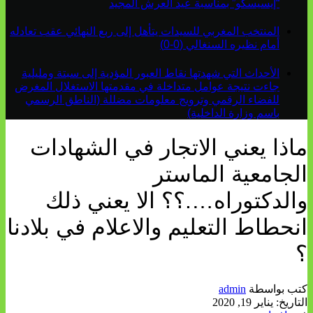
“إيسيسكو” بمناسبة عيد العرش المجيد
المنتخب المغربي للسيدات يتأهل إلى ربع النهائي عقب تعادله
أمام نظيره السنغالي (0-0)
الأحداث التي شهدتها نقاط العبور المؤدية إلى سبتة ومليلية
جاءت نتيجة عوامل متداخلة في مقدمتها الاستغلال المغرض
للفضاء الرقمي وترويج معلومات مضللة (الناطق الرسمي
باسم وزارة الداخلية)
ماذا يعني الاتجار في الشهادات
الجامعية الماستر
والدكتوراه….؟؟ الا يعني ذلك
انحطاط التعليم والاعلام في بلادنا
؟
كتب بواسطة
admin
التاريخ:
يناير 19, 2020