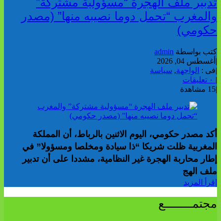
تدبير ملف الهجرة “مسؤولية مشتركة”
والمغرب “تحمل دوما نصيبه منها” (مصدر
حكومي)
كتب بواسطة
admin
|
أغسطس 04, 2026
|
فى :
الواجهة
,
سياسة
|
٠ تعليقات
|
15 مشاهدة
أكد مصدر حكومي، اليوم الاثنين بالرباط، أن المملكة
المغربية ظلت شريكا “ذا سيادة ومخلصا ومسؤولا” في
إطار محاربة الهجرة غير النظامية، مشددا على أن تدبير
ملف الهج
إقرأ المزيد
مجتمــــــــع