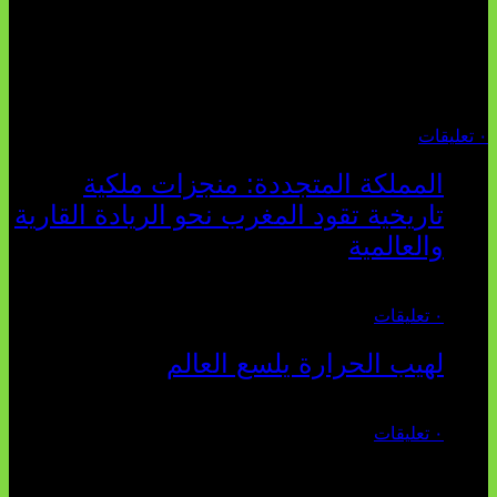
تثبت أحداث سبتة الأخيرة الأطروحة السوسيولوجية التي
تقول: "كلما اتسعت الفجوة بين تطلعات الشباب الرقمية وواقعهم
السوسيو-اقتصادي، كلما انهارت قدرة السياسة التقليدية على الكلام
والتأط...
أغسطس 04, 2026
٠ تعليقات
المملكة المتجددة: منجزات ملكية
تاريخية تقود المغرب نحو الريادة القارية
والعالمية
يوليو 27, 2026
٠ تعليقات
لهيب الحرارة يلسع العالم
يوليو 02, 2026
٠ تعليقات