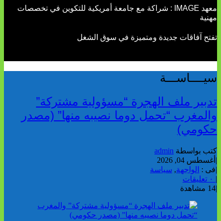
معهد IMAGE : شراكة مع جامعة أمريكية للتكوين في تخصصات
مهنية
تفتح آفاقات جديدة ومتميزة في سوق الشغل
سيــــاســـة
تدبير ملف الهجرة “مسؤولية مشتركة”
والمغرب “تحمل دوما نصيبه منها” (مصدر
حكومي)
كتب بواسطة
admin
|
أغسطس 04, 2026
|
فى :
الواجهة
,
سياسة
|
٠ تعليقات
|
14 مشاهدة