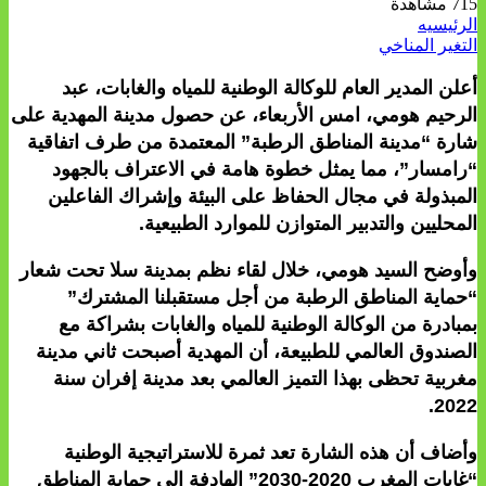
715 مشاهدة
الرئيسيه
التغير المناخي
أعلن المدير العام للوكالة الوطنية للمياه والغابات، عبد
الرحيم هومي، امس الأربعاء، عن حصول مدينة المهدية على
شارة “مدينة المناطق الرطبة” المعتمدة من طرف اتفاقية
“رامسار”، مما يمثل خطوة هامة في الاعتراف بالجهود
المبذولة في مجال الحفاظ على البيئة وإشراك الفاعلين
المحليين والتدبير المتوازن للموارد الطبيعية.
وأوضح السيد هومي، خلال لقاء نظم بمدينة سلا تحت شعار
“حماية المناطق الرطبة من أجل مستقبلنا المشترك”
بمبادرة من الوكالة الوطنية للمياه والغابات بشراكة مع
الصندوق العالمي للطبيعة، أن المهدية أصبحت ثاني مدينة
مغربية تحظى بهذا التميز العالمي بعد مدينة إفران سنة
2022.
وأضاف أن هذه الشارة تعد ثمرة للاستراتيجية الوطنية
“غابات المغرب 2020-2030” الهادفة إلى حماية المناطق