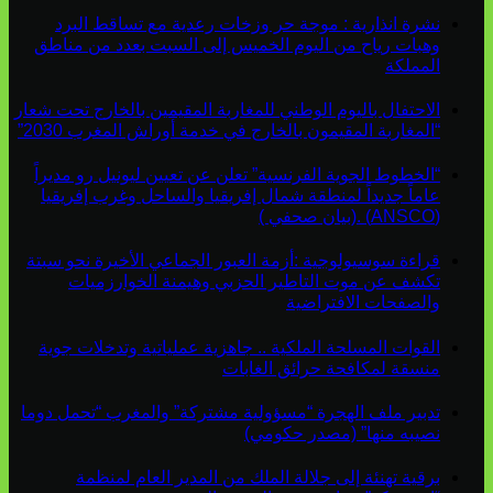
نشرة انذارية : موجة حر وزخات رعدية مع تساقط البرد
وهبات رياح من اليوم الخميس إلى السبت بعدد من مناطق
المملكة
الاحتفال باليوم الوطني للمغاربة المقيمين بالخارج تحت شعار
“المغاربة المقيمون بالخارج في خدمة أوراش المغرب 2030”
“الخطوط الجوية الفرنسية” تعلن عن تعيين ليونيل رو مديراً
عاماً جديداً لمنطقة شمال إفريقيا والساحل وغرب إفريقيا
(ANSCO) .(بيان صحفي )
قراءة سوسيولوجية :أزمة العبور الجماعي الأخيرة نحو سبتة
تكشف عن موت التاطير الحزبي وهيمنة الخوارزميات
والصفحات الافتراضية
القوات المسلحة الملكية .. جاهزية عملياتية وتدخلات جوية
منسقة لمكافحة حرائق الغابات
تدبير ملف الهجرة “مسؤولية مشتركة” والمغرب “تحمل دوما
نصيبه منها” (مصدر حكومي)
برقية تهنئة إلى جلالة الملك من المدير العام لمنظمة