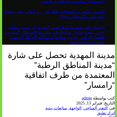
“إيسيسكو” بمناسبة عيد العرش المجيد
المنتخب المغربي للسيدات يتأهل إلى ربع النهائي عقب تعادله
أمام نظيره السنغالي (0-0)
الأحداث التي شهدتها نقاط العبور المؤدية إلى سبتة ومليلية
جاءت نتيجة عوامل متداخلة في مقدمتها الاستغلال المغرض
للفضاء الرقمي وترويج معلومات مضللة (الناطق الرسمي
باسم وزارة الداخلية)
مدينة المهدية تحصل على شارة
“مدينة المناطق الرطبة”
المعتمدة من طرف اتفاقية
“رامسار”
كتب بواسطة
admin
التاريخ:
فبراير 13, 2025
فى :
التغير المناخي
,
الواجهة
,
متابعات بيئية
اترك تعليق