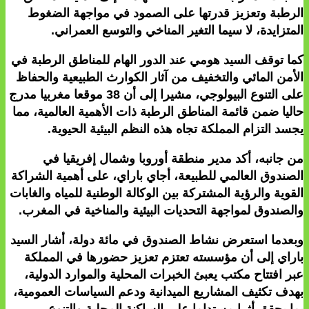
الرطبة وتعزيز قدرتها على الصمود في مواجهة الضغوط
المتزايدة، لا سيما التغير المناخي والتوسع العمراني.
كما توقف السيد هومي عند الدور الهام للمناطق الرطبة في
الأمن المائي والتخفيف من آثار الكوارث الطبيعية والحفاظ
على التنوع البيولوجي، مشيرا إلى أن 38 موقعا مغربيا مدرج
حاليا ضمن قائمة المناطق الرطبة ذات الأهمية العالمية، مما
يجسد التزام المملكة تجاه هذه النظم البيئية الحيوية.
من جانبه، أكد مدير منطقة أوروبا وشمال إفريقيا في
الصندوق العالمي للطبيعة، أجاي باراي، على أهمية الشراكة
القوية والرؤية المشتركة بين الوكالة الوطنية للمياه والغابات
والصندوق لمواجهة التحديات البيئية والمناخية في المغرب.
وبعدما استعرض نشاط الصندوق في مائة دولة، أشار السيد
باراي إلى أن مؤسسته تعتزم تعزيز حضورها في المملكة
عبر افتتاح مكتب يعبئ الخبرات المحلية والموارد الدولية،
بهدف تكثيف المشاريع الميدانية ودعم السياسات العمومية،
بما يحقق أثرا مستداما على الساكنة المحلية والتنوع