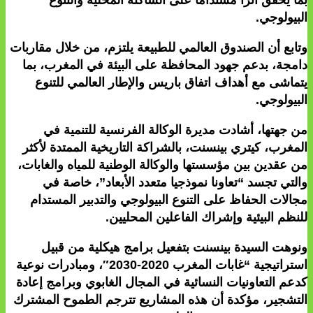
البيولوجي.
وتابع أن الصندوق العالمي للطبيعة يلتزم، من خلال مقاربات
دامجة، بدعم جهود المحافظة على البيئة في المغرب، بما
يتماشى مع أهداف اتفاق باريس والإطار العالمي للتنوع
البيولوجي.
من جهتها، أشادت مديرة الوكالة الفرنسية للتنمية في
المغرب، كيتري بينسنت، بالشراكة التاريخية الممتدة لأكثر
من عقدين بين مؤسستها والوكالة الوطنية للمياه والغابات،
والتي تجسد “تعاونا نموذجيا متعدد الأبعاد”، خاصة في
مجالات الحفاظ على التنوع البيولوجي والتدبير المستدام
للنظم البيئية وإشراك الفاعلين المحليين.
ونوهت السيدة بينسنت بتفعيل برامج هيكلية من قبيل
استراتيجية “غابات المغرب 2020-2030″، ومبادرات نوعية
كدعم التعاونيات النسائية في المجال الغابوي وبرامج إعادة
التشجير، مؤكدة أن هذه المشاريع تترجم الطموح المشترك