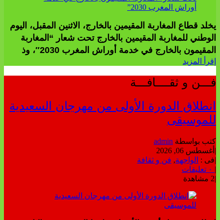
يخلد قطاع المغاربة المقيمين بالخارج، الاثنين المقبل، اليوم
الوطني للمغاربة المقيمين بالخارج تحت شعار “المغاربة
المقيمون بالخارج في خدمة أوراش المغرب 2030″، وذ
إقرأ المزيد
فـــن و ثقــــافـــة
انطلاق الدورة الأولى من مهرجان السعيدية
للموسيقى
كتب بواسطة
admin
|
أغسطس 06, 2026
|
فى :
الواجهة
,
فن و ثقافة
|
٠ تعليقات
|
2 مشاهدة