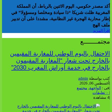
أكد مصدر حكومي، اليوم الاثنين بالرباط، أن المملكة
المغربية ظلت شريكا “ذا سيادة ومخلصا ومسؤولا” في
إطار محاربة الهجرة غير النظامية، مشددا على أن تدبير
ملف الهج
إقرأ المزيد
مجتمــــــــع
الاحتفال باليوم الوطني للمغاربة المقيمين
بالخارج تحت شعار “المغاربة المقيمون
بالخارج في خدمة أوراش المغرب 2030”
كتب بواسطة
admin
|
أغسطس 06, 2026
|
فى :
الواجهة
,
مجتمع
|
٠ تعليقات
|
4 مشاهدة