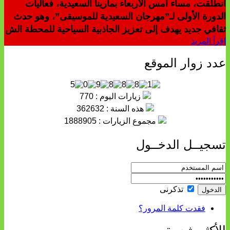
انطلقت، مساء أمس الأربعاء بمارينا السعيدية، فعاليات
الدورة الأولى لـ”مهرجان السعيدية للموسيقى”، وهو حدث
ثقافي جديد يهدف إلى تعزيز الجاذبية السياحية للمحطة الش
إقرأ المزيد
عدد زوار الموقع
زيارات اليوم : 770
هذه السنة : 362632
مجموع الزيارات : 1888905
تسجيــل الدخــول
تذكرنى
فقدت كلمة المرور؟