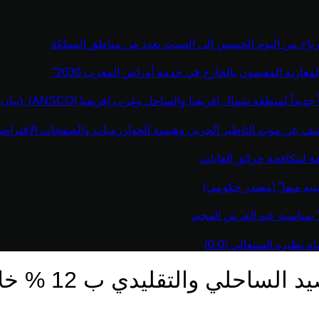
رياح من اليوم الخميس إلى السبت بعدد من مناطق المملكة
مغاربة المقيمون بالخارج في خدمة أوراش المغرب 2030”
نطقة شمال إفريقيا والساحل وغرب إفريقيا (ANSCO) .(بيان صحفي )
كشف عن موت التاطير الحزبي وهيمنة الخوارزميات والصفحات الافتراضي
قة لمكافحة حرائق الغابات
يبه منها” (مصدر حكومي)
” بمناسبة عيد العرش المجيد
نظيره السنغالي (0-0)
حلي والتقليدي ب 12 % خلال 2024