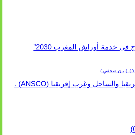
 في خدمة أوراش المغرب 2030”
“الخطوط الجوية الفرنسية” تعلن عن تعيين ليونيل رو مديراً عاماً جديداً لمنطقة شمال إفريقيا والساحل وغرب إفريقيا (ANSCO) .