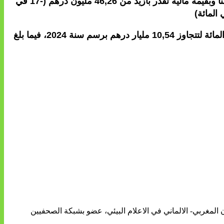
وبالنسبة للرخويات، فقد سجلت الكميات المفرغة منها تراجعا بنسبة 12 في المائة، حيث بلغت خلال الفترة المذكورة 1076 طنا وبقيمة مالية تقدر بأزيد من 46,26 مليون درهم (-17 في
يذكر أنه على المستوى الوطني، فقد سجلت منتجات الصيد الساحلي والتقليدي المسوقة، من حيث القيمة، نموا بنسبة 6 في المائة لتتجاوز 10,54 مليار درهم برسم سنة 2024، فيما بلغ
ن المغربي- الالماني في الاعلام البيئي، عضو بشبكة الصحفيين