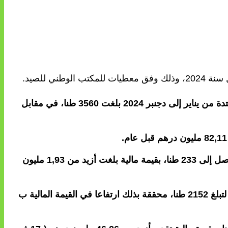
وأفاد المكتب، في تقريره الأخير المتعلق بإحصائيات الصيد الساحلي والتقليدي بالمغرب، بأن الكمية المفرغة خلال الفترة الممتدة من يناير إلى دجنبر 2024 بلغت 3560 طنا، في مقابل
وأضاف المصدر أن الكميات المفرغة من الأسماك السطحية على مستوى ميناء لمهيريز سجلت تراجعا بنسبة 18 في المائة لتصل إلى 233 طنا، بقيمة مالية بلغت أزيد من 1,93 مليون
وفي ما يتعلق بالكميات المفرغة من السمك الأبيض بميناء لمهيريز، فقد سجلت ارتفاعا بنسبة 32 في المائة برسم سنة 2024 لتبلغ 2152 طنا، محققة بذلك ارتفاعا في القيمة المالية ب