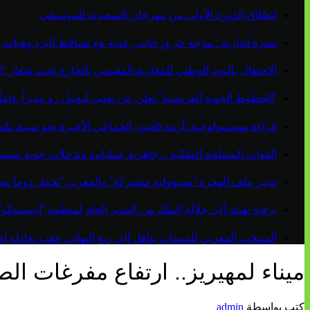
انطلاق الدورة الأولى من مهرجان السعيدية للموسيقى
نشرة انذارية : موجة حر وزخات رعدية مع تساقط البرد وهبات 
الاحتفال باليوم الوطني للمغاربة المقيمين بالخارج تحت شعار “ال
“الخطوط الجوية الفرنسية” تعلن عن تعيين ليونيل رو مديراً عاماً جديداً لم
قراءة سوسيولوجية :أزمة العبور الجماعي الأخيرة نحو سبتة ت
القوات المسلحة الملكية .. جاهزية عملياتية وتدخلات جوية منس
تدبير ملف الهجرة “مسؤولية مشتركة” والمغرب “تحمل دوما نص
برقية تهنئة إلى جلالة الملك من المدير العام لمنظمة “إيسيسكو
المنتخب المغربي للسيدات يتأهل إلى ربع النهائي عقب تعادله أمام 
ميناء لمهيريز.. ارتفاع مفرغات الصيد السا
كتب بواسطة
admin