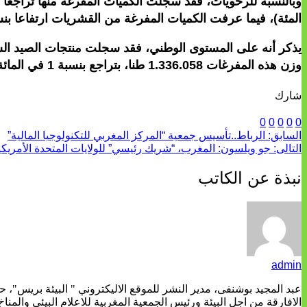
المئة)، فيما عرفت الكميات المفرغة من القشريات ارتفاعا بنسبة 29 في المائة لتصل إلى 99 طنا (8,69 مليون درهم/+23 في 
وزن هذه المفرغات 1.336.058 طنا، بتراجع بنسبة 1 في المائة مقارنة بسنة 2023.
شارك
0
0
0
0
0
السابق:
الرباط..تأسيس جمعية “المركز المغربي للتكنولوجيا المالية”
التالى:
جو ويلسون: المغرب، “شريك رئيسي” للولايات المتحدة الأمريكي
نبذة عن الكاتب
admin
عبد المجيد بوشنفى، مدير النشر للموقع الاليكتروني " البيئة بريس"، 
الافارقة من اجل البيئة ورئيس الجمعية المغربية للاعلام البيئي والمناخ