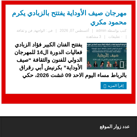
مهرجان صيف الأوداية يفتتح بالزبادي يكرم
محمود مكري
كتب بواسطة
admin
|
أغسطس 07, 2026
|
فى :
الواجهة
,
فن و ثقافة
|
٠ تعليقات
|
3 مشاهدة
يفتتح الفنان الكبير فؤاد الزبادي
فعاليات الدورة ال14 للمهرجان
الدولي للفنون والثقافة “صيف
الأوداية” بكرنيش أبي رقراق
بالرباط مساء اليوم الاحد 09 غشت 2026، حكي
إقرأ المزيد
عدد زوار الموقع