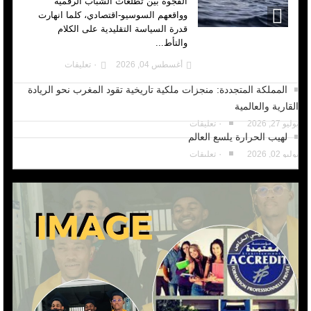
الفجوة بين تطلعات الشباب الرقمية
وواقعهم السوسيو-اقتصادي، كلما انهارت
قدرة السياسة التقليدية على الكلام
والتأط...
أغسطس 04, 2026
٠ تعليقات
المملكة المتجددة: منجزات ملكية تاريخية تقود المغرب نحو الريادة
القارية والعالمية
يوليو 27, 2026
٠ تعليقات
لهيب الحرارة يلسع العالم
يوليو 02, 2026
٠ تعليقات