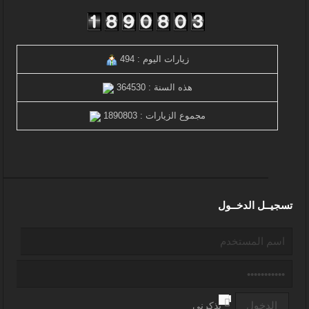
زيارات اليوم : 494
هذه السنة : 364530
مجموع الزيارات : 1890803
تسجيــل الدخــول
تذكرنى