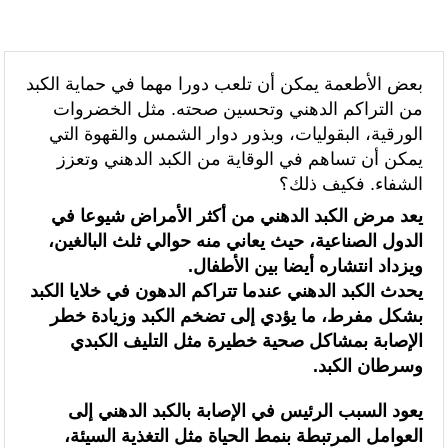
الرئيسيه
الصحة و البيئة
“الخطوط الجوية الفرنسية” تعلن عن تعيين ليونيل رو مديراً عاماً جديداً لمنطقة
شمال إفريقيا والساحل وغرب إفريقيا (ANSCO) .(بيان صحفي )
بعض الأطعمة يمكن أن تلعب دورا مهما في حماية الكبد
من التراكم الدهني وتحسين صحته. مثل الخضروات
قراءة سوسيولوجية :أزمة العبور الجماعي الأخيرة نحو سبتة تكشف عن موت
الورقية، البقوليات، وبذور دوار الشمس والقهوة التي
التاطير الحزبي وهيمنة الخوارزميات والصفحات الافتراضية
يمكن أن تساهم في الوقاية من الكبد الدهني وتعزز
الشفاء. فكيف ذلك؟
القوات المسلحة الملكية .. جاهزية عملياتية وتدخلات جوية منسقة لمكافحة
يعد مرض الكبد الدهني من أكثر الأمراض شيوعا في
حرائق الغابات
الدول الصناعية، حيث يعاني منه حوالي ثلث البالغين،
ويزداد انتشاره أيضا بين الأطفال.
تدبير ملف الهجرة “مسؤولية مشتركة” والمغرب “تحمل دوما نصيبه منها”
يحدث الكبد الدهني عندما تتراكم الدهون في خلايا الكبد
(مصدر حكومي)
بشكل مفرط، ما يؤدي إلى تضخم الكبد وزيادة خطر
الإصابة بمشاكل صحية خطيرة مثل التليف الكبدي
برقية تهنئة إلى جلالة الملك من المدير العام لمنظمة “إيسيسكو” بمناسبة عيد
وسرطان الكبد.
العرش المجيد
يعود السبب الرئيس في الإصابة بالكبد الدهني إلى
المنتخب المغربي للسيدات يتأهل إلى ربع النهائي عقب تعادله أمام نظيره
العوامل المرتبطة بنمط الحياة مثل التغذية السيئة،