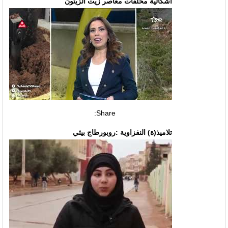
اشكالية مخلفات معاصر زيت الزيتون
Share:
تلاميذ(ة) النفزاوية :روبورطاج بيئي