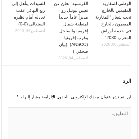
الوطني للمغاربة
الفرنسية” تعلن عن
للسيدات يتأهل إلى
المقيمين بالخارج
تعيين ليونيل رو
ربع النهائي عقب
تحت شعار “المغاربة
مديراً عاماً جديداً
تعادله أمام نظيره
المقيمون بالخارج
لمنطقة شمال
السنغالي (0-0)
في خدمة أوراش
إفريقيا والساحل
أغسطس 04, 2026
المغرب 2030”
وغرب إفريقيا
(ANSCO) .(بيان
أغسطس 06, 2026
صحفي )
أغسطس 04, 2026
الرد
لن يتم نشر عنوان بريدك الإلكتروني.
الحقول الإلزامية مشار إليها بـ
*