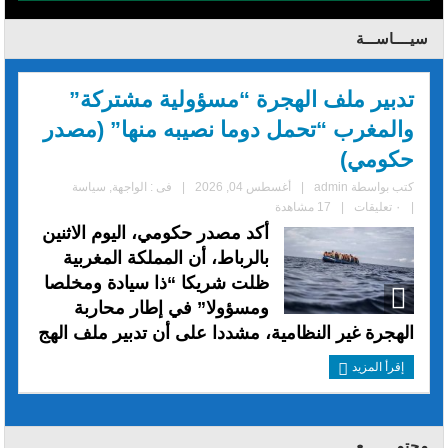
سيــــاســـة
تدبير ملف الهجرة “مسؤولية مشتركة”
والمغرب “تحمل دوما نصيبه منها” (مصدر
حكومي)
كتب بواسطة
admin
|
أغسطس 04, 2026
|
فى :
الواجهة
,
سياسة
|
٠ تعليقات
|
17 مشاهدة
أكد مصدر حكومي، اليوم الاثنين
بالرباط، أن المملكة المغربية
ظلت شريكا “ذا سيادة ومخلصا
ومسؤولا” في إطار محاربة
الهجرة غير النظامية، مشددا على أن تدبير ملف الهج
إقرأ المزيد
مجتمــــــــع