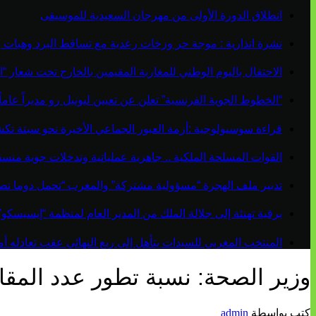
انطلاق الدورة الأولى من مهرجان السعيدية للموسيقى
نشرة انذارية : موجة حر وزخات رعدية مع تساقط البرد وهبات 
الاحتفال باليوم الوطني للمغاربة المقيمين بالخارج تحت شعار “ال
“الخطوط الجوية الفرنسية” تعلن عن تعيين ليونيل رو مديراً عاماً جديداً لم
قراءة سوسيولوجية :أزمة العبور الجماعي الأخيرة نحو سبتة ت
القوات المسلحة الملكية .. جاهزية عملياتية وتدخلات جوية منس
تدبير ملف الهجرة “مسؤولية مشتركة” والمغرب “تحمل دوما نص
برقية تهنئة إلى جلالة الملك من المدير العام لمنظمة “إيسيسكو
المنتخب المغربي للسيدات يتأهل إلى ربع النهائي عقب تعادله أمام 
وزير الصحة: نسبة تطور عدد المقاعد
كتب بواسطة
admin