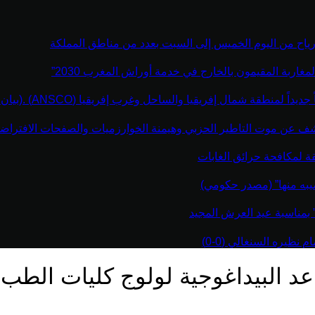
رياح من اليوم الخميس إلى السبت بعدد من مناطق المملكة
مغاربة المقيمون بالخارج في خدمة أوراش المغرب 2030”
نطقة شمال إفريقيا والساحل وغرب إفريقيا (ANSCO) .(بيان صحفي )
كشف عن موت التاطير الحزبي وهيمنة الخوارزميات والصفحات الافتراضي
قة لمكافحة حرائق الغابات
يبه منها” (مصدر حكومي)
” بمناسبة عيد العرش المجيد
نظيره السنغالي (0-0)
 البيداغوجية لولوج كليات الطب بلغ