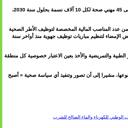
وسجل الوزير أن هذه الإجراءات ستمكن من الانتقال من 18 مهني صحة لكل 10 آلاف نسمة التي كانت مسجلة سنة 2022 إلى 45 مهني صحة لكل 10 آلاف نسمة بحلول سنة 2030،
من عدد المناصب المالية المخصصة لتوظيف الأطر الصحية
 اللاممركزة للوزارة عبر تفويض الإمضاء لتنظيم مباريات توظيف جهوية منذ أواخر سنة
الطبية والتمريضية والأخذ بعين الاعتبار خصوصية كل منطقة
نوعها، مشيرا إلى أن تصور وتنفيذ أي سياسة صحية « أصبح
الوطني للكهرباء والماء الصالح للشرب