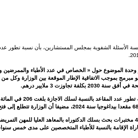
 جلسة الأسئلة الشفوية بمجلس المستشارين، بأن نسبة تطور عدد
وحدة الموضوع حول « الخصاص في عدد الأطباء والممرضين وتق
تح 7 آلاف و 543 مقعدا ابتداء من سنة 2027، كما هو مبرمج بموجب الاتفاقية الإطار الموقع
ة تجاوزت 3 ملايير درهم.
وتابع أن الوزارة بصدد إعداد مشروع إحداث 16 فريق بحث و 4 مختبرات بحث بسلك الدكتوراه با