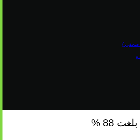
ة
ت 88 %