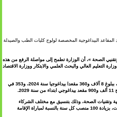
 المقاعد البيداغوجية المخصصة لولوج كليات الطب والصيدلة
نيي الصحة »، أن الوزارة تطمح إلى مواصلة الرفع من هذه
ة بين الوزارة وكل من وزارة التعليم العالي والبحث العلمي والابتكار ووزارة الاقتصاد
وبالنسبة لفئة الممرضين وتقنيي الصحة، أوضح الوزير أن نسبة تطور عدد المقاعد بالنسبة لسلك الاجازة بلغت 206 في المائة، ببلوغ 8 آلاف و360 مقعدا بيداغوجيا سنة 2024، و353 في
لمعاهد العليا للمهن التمريضية وتقنيات الصحة، وذلك بتنسيق مع مختلف الشركاء
الحكوميين والاجتماعيين، إضافة إلى الرفع من عدد مناصب مباراة الإقامة بالنسبة للأطباء المتخصصين على مدى خمس سنوات، بزيادة 100 منصب كل سنة بالنسبة لمباراة الإقامة