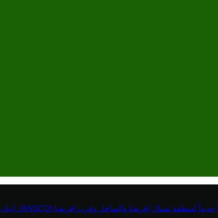
نطقة شمال إفريقيا والساحل وغرب إفريقيا (ANSCO) .(بيان صحفي )