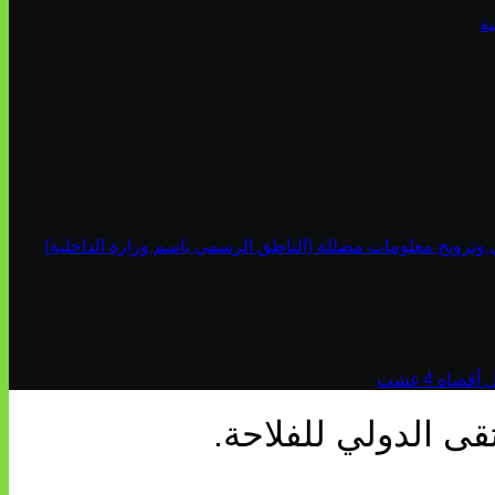
ة
ي وترويج معلومات مضللة (الناطق الرسمي باسم وزارة الداخلية)
اه 4 غشت
قى الدولي للفلاحة.