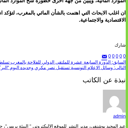
الموارد المائية، ويبين من جهة اخرى خطورة شح الموارد المائية
الاقتصادية والاجتماعية.
شارك
0
0
0
0
0
السابق:
الدورة السابعة عشرة للملتقى الدولي للفلاحة بالمغرب تسلط 
التالى:
وسائل الاعلام التونسية تستقبل نصر مكري وجديده البوم “البرك
نبذة عن الكاتب
admin
عبد المجيد بوشنفى، مدير النشر للموقع الاليكتروني " البيئة بريس"، 