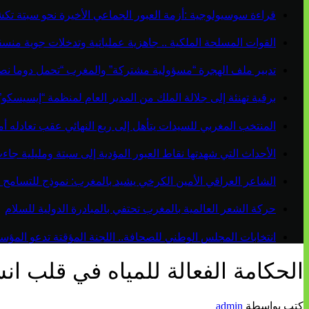
قراءة سوسيولوجية :أزمة العبور الجماعي الأخيرة نحو سبتة ت
القوات المسلحة الملكية .. جاهزية عملياتية وتدخلات جوية منس
تدبير ملف الهجرة “مسؤولية مشتركة” والمغرب “تحمل دوما نص
برقية تهنئة إلى جلالة الملك من المدير العام لمنظمة “إيسيسكو
المنتخب المغربي للسيدات يتأهل إلى ربع النهائي عقب تعادله أمام 
الأحداث التي شهدتها نقاط العبور المؤدية إلى سبتة ومليلية ج
الشاعر العراقي الأمين الكرخي يشيد بالمغرب: نموذج للتسامح 
حركة الشعر العالمية بالمغرب تحتفي بالمبادرة الدولية للسلام
انتخابات المجلس الوطني للصحافة.. اللجنة المؤقتة تدعو المؤسسات
الحكامة الفعالة للمياه في قلب ان
كتب بواسطة
admin