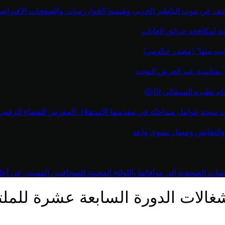
كشف عن موت التاطير الحزبي وهيمنة الخوارزميات والصفحات الافتراضي
قة لمكافحة حرائق الغابات
يبه منها” (مصدر حكومي)
” بمناسبة عيد العرش المجيد
نظيره السنغالي (0-0)
اءت نتيجة عوامل متداخلة في مقدمتها الاستغلال المغرض للفضاء الرقم
والتعايش ومسار تنموي واعد
 الصحفية إلى موافاتها باللوائح المحينة للصحافيين المهنيين في أجل أقص
شغالات الدورة السابعة عشرة للملت