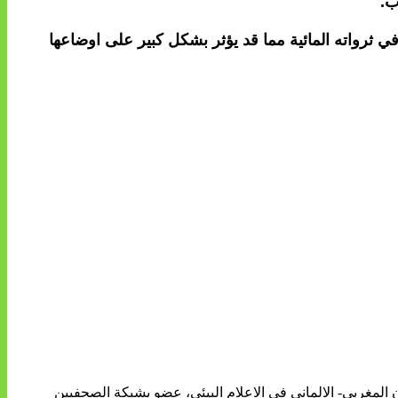
ب.
 2030، ستعرف المملكة المغربية خصاصا كبيرا في ثرواته المائية مما قد يؤثر بشكل كبير على اوضاعها
ن المغربي- الالماني في الاعلام البيئي، عضو بشبكة الصحفيين