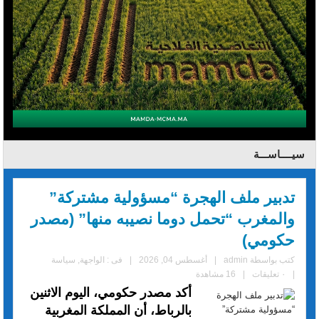
سيــــاســـة
تدبير ملف الهجرة “مسؤولية مشتركة”
والمغرب “تحمل دوما نصيبه منها” (مصدر
حكومي)
كتب بواسطة
admin
|
أغسطس 04, 2026
|
فى :
الواجهة
,
سياسة
|
٠ تعليقات
|
16 مشاهدة
أكد مصدر حكومي، اليوم الاثنين
بالرباط، أن المملكة المغربية