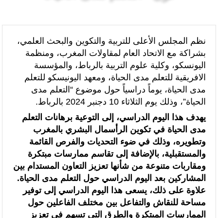
الرئيسيه
فن و ثقافة
“الخطوط الجوية الفرنسية” تعلن عن تعيين ليونيل رو مديراً عاماً جديداً لمنطقة
شمال إفريقيا والساحل وغرب إفريقيا (ANSCO) .(بيان صحفي )
نظم المجلس الأعلى للتربية والتكوين والبحث العلمي،
بشراكة مع الاتحاد العام لمقاولات المغرب، ومنظمة
قراءة سوسيولوجية :أزمة العبور الجماعي الأخيرة نحو سبتة تكشف عن موت
اليونسكو، وكلية علوم التربية بالرباط، والمؤسسة
التاطير الحزبي وهيمنة الخوارزميات والصفحات الافتراضية
الافريقية للتعلم مدى الحياة، ومعهد اليونيسكو للتعلم
مدى الحياة، يوماً دراسياً حول موضوع “التعلم مدى
القوات المسلحة الملكية .. جاهزية عملياتية وتدخلات جوية منسقة لمكافحة
الحياة”، وذلك يوم الثلاثاء 10 دجنبر 2024 بالرباط.
حرائق الغابات
يهدف هذا اليوم الدراسي، إلى التوعية برهانات التعلم
مدى الحياة في تكوين الرأسمال البشري بالمغرب
تدبير ملف الهجرة “مسؤولية مشتركة” والمغرب “تحمل دوما نصيبه منها”
وتطويره، وذلك في ضوء التحديات والفرص القائمة
(مصدر حكومي)
والمستقبلية، بالإضافة إلى تقاسم ممارسات مبتكرة
ومقاربات متنوعة من شأنها تعزيز التعاون المستدام بين
برقية تهنئة إلى جلالة الملك من المدير العام لمنظمة “إيسيسكو” بمناسبة عيد
المشاركين بعد اليوم الدراسي حول التعلم مدى الحياة.
العرش المجيد
علاوة على ذلك، يسعى هذا اليوم الدراسي إلى توفير
مساحة للنقاش والتفاعل بين مختلف الفاعلين حول
المنتخب المغربي للسيدات يتأهل إلى ربع النهائي عقب تعادله أمام نظيره
الممارسات المبتكرة والطرق التي تسهم في تعزيز