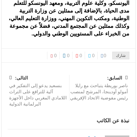
اليونسكو، وكلية علوم التربية، ومعهد اليونسكو للتعلم
مدى الحياة، بالإضافة إلى ممثلين عن وزارة التربية
الوطنية، ومكتب التكوين المهني، ووزارة التعليم العالي،
وكذلك ممثلين عن المجتمع المدني، فضلاً عن مجموعة
من الخبراء على المستويين الوطني والدولي.
0
0
0
0
0
شارك
السابق:
التالى:
ناصر بوريطة يتباحث مع رايلا
بنسعيد يدعو إلى التفكير في
أمولو أودينجا، المرشح لمنصب
آلية للترافع على التراث
رئيس مفوضية الاتحاد الإفريقي
اللامادي المغربي داخل الأجهزة
البرلمانية الدولية
نبذة عن الكاتب