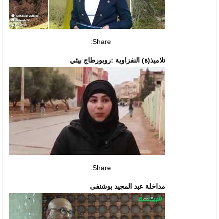
Share:
تلاميذ(ة) النفزاوية :روبورطاج بيئي
Share:
مداخلة عبد المجيد بوشنفى