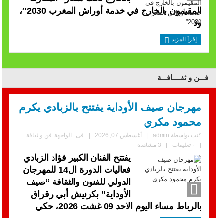
المقيمون بالخارج في خدمة أوراش المغرب 2030″،
وذ
إقرأ المزيد
فـــن و ثقــــافـــة
مهرجان صيف الأوداية يفتتح بالزبادي يكرم
محمود مكري
كتب بواسطة
admin
|
أغسطس 07, 2026
|
فى :
الواجهة
,
فن و ثقافة
|
٠ تعليقات
|
3 مشاهدة
يفتتح الفنان الكبير فؤاد الزبادي
فعاليات الدورة ال14 للمهرجان
الدولي للفنون والثقافة “صيف
الأوداية” بكرنيش أبي رقراق
بالرباط مساء اليوم الاحد 09 غشت 2026، حكي