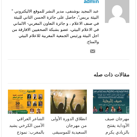
admin
عبد المجيد بوشنفى، مدير النشر للموقع الاليكتروني "
البيئة بريس"، حاصل على جائزة الحسن الثاني للبيئة
في صنف الاعلام ، و جائزة التعاون المغربي- الالماني
في الاعلام البيئي، عضو بشبكة الصحفيين الافارقة من
اجل البيئة ورئيس الجمعية المغربية للاعلام البيئي
والمناخ.
مقالات ذات صله
مهرجان صيف
انطلاق الدورة الأولى
الشاعر العراقي
الأوداية يفتتح
من مهرجان
الأمين الكرخي يشيد
بالزبادي يكرم
السعيدية للموسيقى
بالمغرب: نموذج