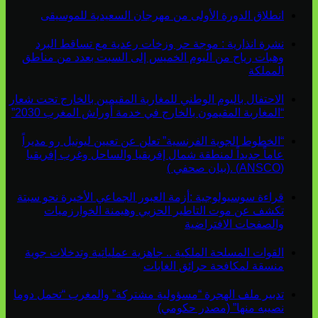
انطلاق الدورة الأولى من مهرجان السعيدية للموسيقى
نشرة انذارية : موجة حر وزخات رعدية مع تساقط البرد
وهبات رياح من اليوم الخميس إلى السبت بعدد من مناطق
المملكة
الاحتفال باليوم الوطني للمغاربة المقيمين بالخارج تحت شعار
“المغاربة المقيمون بالخارج في خدمة أوراش المغرب 2030”
“الخطوط الجوية الفرنسية” تعلن عن تعيين ليونيل رو مديراً
عاماً جديداً لمنطقة شمال إفريقيا والساحل وغرب إفريقيا
(ANSCO) .(بيان صحفي )
قراءة سوسيولوجية :أزمة العبور الجماعي الأخيرة نحو سبتة
تكشف عن موت التاطير الحزبي وهيمنة الخوارزميات
والصفحات الافتراضية
القوات المسلحة الملكية .. جاهزية عملياتية وتدخلات جوية
منسقة لمكافحة حرائق الغابات
تدبير ملف الهجرة “مسؤولية مشتركة” والمغرب “تحمل دوما
نصيبه منها” (مصدر حكومي)