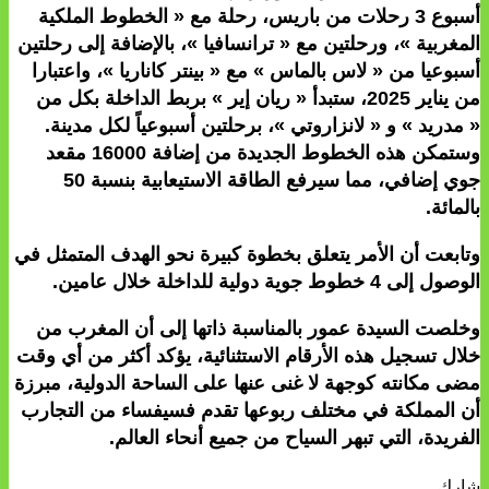
أسبوع 3 رحلات من باريس، رحلة مع « الخطوط الملكية
المغربية »، ورحلتين مع « ترانسافيا »، بالإضافة إلى رحلتين
أسبوعيا من « لاس بالماس » مع « بينتر كاناريا »، واعتبارا
من يناير 2025، ستبدأ « ريان إير » بربط الداخلة بكل من
« مدريد » و « لانزاروتي »، برحلتين أسبوعياً لكل مدينة.
وستمكن هذه الخطوط الجديدة من إضافة 16000 مقعد
جوي إضافي، مما سيرفع الطاقة الاستيعابية بنسبة 50
بالمائة.
وتابعت أن الأمر يتعلق بخطوة كبيرة نحو الهدف المتمثل في
الوصول إلى 4 خطوط جوية دولية للداخلة خلال عامين.
وخلصت السيدة عمور بالمناسبة ذاتها إلى أن المغرب من
خلال تسجيل هذه الأرقام الاستثنائية، يؤكد أكثر من أي وقت
مضى مكانته كوجهة لا غنى عنها على الساحة الدولية، مبرزة
أن المملكة في مختلف ربوعها تقدم فسيفساء من التجارب
الفريدة، التي تبهر السياح من جميع أنحاء العالم.
شارك