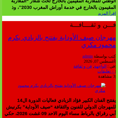
الوطني للمغاربة المقيمين بالخارج تحت شعار “المغاربة
المقيمون بالخارج في خدمة أوراش المغرب 2030″، وذ
إقرأ المزيد
فـــن و ثقــــافـــة
مهرجان صيف الأوداية يفتتح بالزبادي يكرم
محمود مكري
كتب بواسطة
admin
|
أغسطس 07, 2026
|
فى :
الواجهة
,
فن و ثقافة
|
٠ تعليقات
|
3 مشاهدة
يفتتح الفنان الكبير فؤاد الزبادي فعاليات الدورة ال14
للمهرجان الدولي للفنون والثقافة “صيف الأوداية” بكرنيش
أبي رقراق بالرباط مساء اليوم الاحد 09 غشت 2026، حكي