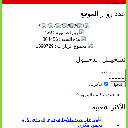
إقرأ المزيد
عدد زوار الموقع
زيارات اليوم : 420
هذه السنة : 364456
مجموع الزيارات : 1890729
تسجيــل الدخــول
تذكرنى
فقدت كلمة المرور؟
الأكثر شعبية