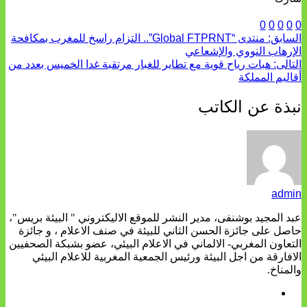
0
0
0
0
0
السابق:
منتدى “Global FTPRNT”.. التزام راسخ للمغرب بمكافحة
الإرهاب النووي والإشعاعي
التالى:
هبات رياح قوية مع تطاير للغبار مرتقبة غدا الخميس بعدد من
أقاليم المملكة
نبذة عن الكاتب
admin
عبد المجيد بوشنفى، مدير النشر للموقع الاليكتروني " البيئة بريس"،
حاصل على جائزة الحسن الثاني للبيئة في صنف الاعلام ، و جائزة
التعاون المغربي- الالماني في الاعلام البيئي، عضو بشبكة الصحفيين
الافارقة من اجل البيئة ورئيس الجمعية المغربية للاعلام البيئي
والمناخ.