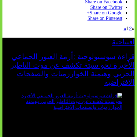
Share on Facebook
Share on Twitter
Share on Google+
Share on Pinterest
»
1
2
«
افتتاحية
قراءة سوسيولوجية :أزمة العبور الجماعي
الأخيرة نحو سبتة تكشف عن موت التاطير
الحزبي وهيمنة الخوارزميات والصفحات
الافتراضية
تثبت أحداث سبتة الأخيرة الأطروحة السوسيولوجية التي
تقول: "كلما اتسعت الفجوة بين تطلعات الشباب الرقمية وواقعهم
السوسيو-اقتصادي، كلما انهارت قدرة السياسة التقليدية على الكلام
والتأط...