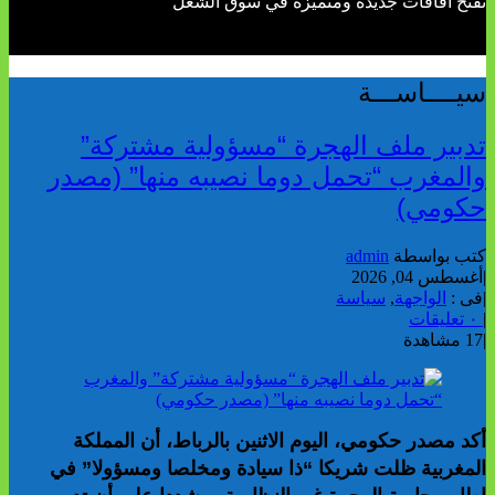
تفتح آفاقات جديدة ومتميزة في سوق الشغل
سيــــاســـة
تدبير ملف الهجرة “مسؤولية مشتركة”
والمغرب “تحمل دوما نصيبه منها” (مصدر
حكومي)
كتب بواسطة
admin
|
أغسطس 04, 2026
|
فى :
الواجهة
,
سياسة
|
٠ تعليقات
|
17 مشاهدة
أكد مصدر حكومي، اليوم الاثنين بالرباط، أن المملكة
المغربية ظلت شريكا “ذا سيادة ومخلصا ومسؤولا” في