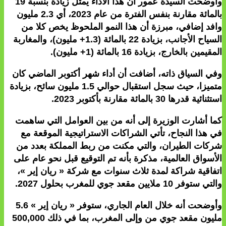
وأوضحت السيدة عمور أن هذا الاداء يمثل زيادة بنسبة 19
بالمائة مقارنة بنفس الفترة من عام 2023، أي 2.3 مليون
وافد إضافي، مبرزة أن هذا النمو الملحوظ يخص كلا من
السياح الأجانب، بزيادة 22 بالمائة (1.3+ مليون)، والمغاربة
المقيمين بالخارج، بزيادة 16 بالمائة (1+ مليون).
وفي السياق ذاته، أضافت أن أداء شهر أكتوبر الماضي كان
متميزا، حيث سجل استقبال حوالي 1.5 مليون سائح، بزيادة
استثنائية قدرها 30 بالمائة مقارنة بأكتوبر 2023.
كما أشارت الوزيرة إلى أنه من بين العوامل التي ساهمت
في هذا النجاح، تأتي الشراكات الاستراتيجية الموقعة مع
شركات الطيران، والتي مكنت من ربط المملكة بعدد من
الأسواق العالمية، مذكرة بأنه تم التوقيع قبل نحو عام على
اتفاقية شراكة لمدة ثلاث سنوات مع شركة « ريان إير »،
والتي ستوفر 10 ملايين مقعد جوي للمغرب بحلول 2027.
وأوضحت أنه خلال العام الجاري، ستوفر « ريان إير » 5.6
مليون مقعد جوي من وإلى المغرب، بما في ذلك 500,000