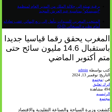
برقية تهنئة إلى جلالة الملك من المدير العام لمنظمة
“إيسيسكو” بمناسبة عيد العرش المجيد
المنتخب المغربي للسيدات يتأهل إلى ربع النهائي عقب تعادله
أمام نظيره السنغالي (0-0)
المغرب يحقق رقما قياسيا جديدا
باستقبال 14.6 مليون سائح حتى
متم أكتوبر الماضي
كتب بواسطة
admin
التاريخ:
نوفمبر 13, 2024
فى :
مجتمع
اترك تعليق
494 مشاهدة
الرئيسيه
مجتمع
كشفت وزيرة السياحة والصناعة التقليدية والاقتصاد