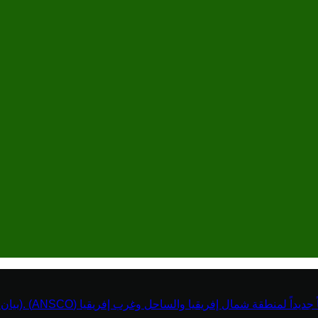
نطقة شمال إفريقيا والساحل وغرب إفريقيا (ANSCO) .(بيان صحفي )