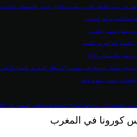
كشف عن موت التاطير الحزبي وهيمنة الخوارزميات والصفحات الافتراضي
قة لمكافحة حرائق الغابات
يبه منها” (مصدر حكومي)
” بمناسبة عيد العرش المجيد
نظيره السنغالي (0-0)
اءت نتيجة عوامل متداخلة في مقدمتها الاستغلال المغرض للفضاء الرقم
والتعايش ومسار تنموي واعد
 الصحفية إلى موافاتها باللوائح المحينة للصحافيين المهنيين في أجل أقص
روس كورونا في المغرب