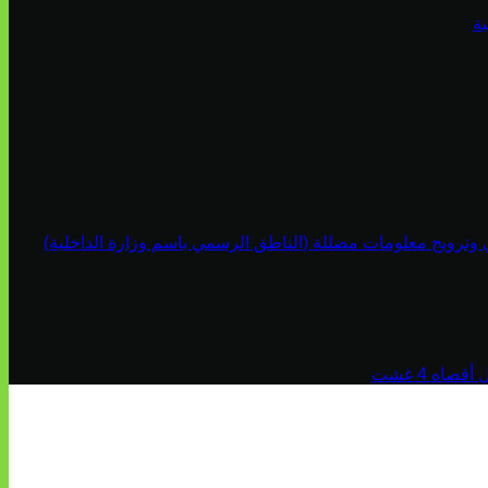
ة
ي وترويج معلومات مضللة (الناطق الرسمي باسم وزارة الداخلية)
اه 4 غشت