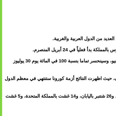
ديد من الدول العربية والغربية.
وتوقعت الدراسة أن ينتهي الوباء في المغرب بنسبة 97 في المائة يوم فاتح يونيو، بينما سيزول بنسبة 99 في المائة يوم 13 يونيو، وسينحسر تماما بنسبة 100 في المائة يوم 30 يوليوز
ن، حيث اظهرت النتائج أزمة كورونا ستنتهي في معظم الدول
وقالت الدراسة إن الفيروس سينحسر نهائيا في 27 غشت بالولايات المتحدة الأمريكية، و25 غشت بإيطاليا، و22 أكتوبر بإيران، و26 شتنبر باليابان، و14 غشت بالمملكة المتحدة، و5 غشت