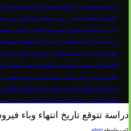
قراءة سوسيولوجية :أزمة العبور الجماعي الأخيرة نحو سبتة ت
القوات المسلحة الملكية .. جاهزية عملياتية وتدخلات جوية منس
تدبير ملف الهجرة “مسؤولية مشتركة” والمغرب “تحمل دوما نص
برقية تهنئة إلى جلالة الملك من المدير العام لمنظمة “إيسيسكو
المنتخب المغربي للسيدات يتأهل إلى ربع النهائي عقب تعادله أمام 
الأحداث التي شهدتها نقاط العبور المؤدية إلى سبتة ومليلية ج
الشاعر العراقي الأمين الكرخي يشيد بالمغرب: نموذج للتسامح 
حركة الشعر العالمية بالمغرب تحتفي بالمبادرة الدولية للسلام
انتخابات المجلس الوطني للصحافة.. اللجنة المؤقتة تدعو المؤسسات
دراسة تتوقع تاريخ انتهاء وباء في
كتب بواسطة
admin