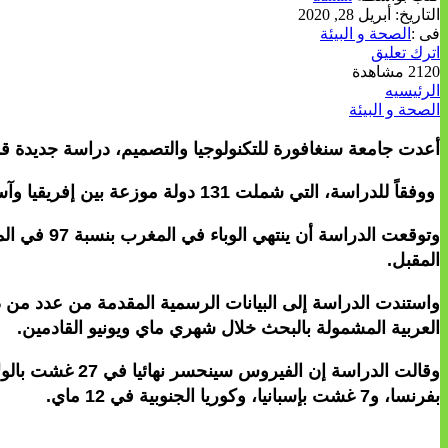
التاريخ:
أبريل 28, 2020
فى :
الصحة و البيئة
اترك تعليق
2120 مشاهدة
الرئيسيه
الصحة و البيئة
أعدت جامعة سنغافورة للتكنولوجيا والتصميم، دراسة جديدة قد
ووفقاً للدراسة، التي شملت 131 دولة موزعة بين إفريقيا وآسيا وأوروبا والأمريكتين وأستراليا، فإن التحوّل في انتشار الفيروس بالمملكة بدأ فعلياً في 24 أبريل المنصرم.
المقبل.
واستندت الدراسة إلى البيانات الرسمية المقدمة من عدد من د
العربية المشمولة بالبحث خلال شهري ماي ويونيو القادمين.
بفرنسا، و7 غشت بإسبانيا، وكوريا الجنوبية في 12 ماي.