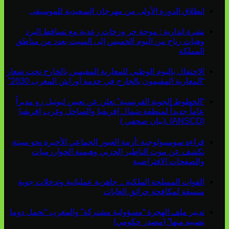
انطلاق الدورة الأولى من مهرجان السعيدية للموسيقى
نشرة انذارية : موجة حر وزخات رعدية مع تساقط البرد
وهبات رياح من اليوم الخميس إلى السبت بعدد من مناطق
المملكة
الاحتفال باليوم الوطني للمغاربة المقيمين بالخارج تحت شعار
“المغاربة المقيمون بالخارج في خدمة أوراش المغرب 2030”
“الخطوط الجوية الفرنسية” تعلن عن تعيين ليونيل رو مديراً
عاماً جديداً لمنطقة شمال إفريقيا والساحل وغرب إفريقيا
(ANSCO) .(بيان صحفي )
قراءة سوسيولوجية :أزمة العبور الجماعي الأخيرة نحو سبتة
تكشف عن موت التاطير الحزبي وهيمنة الخوارزميات
والصفحات الافتراضية
القوات المسلحة الملكية .. جاهزية عملياتية وتدخلات جوية
منسقة لمكافحة حرائق الغابات
تدبير ملف الهجرة “مسؤولية مشتركة” والمغرب “تحمل دوما
نصيبه منها” (مصدر حكومي)