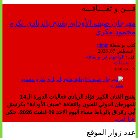
فـــن و ثقــــافـــة
مهرجان صيف الأوداية يفتتح بالزبادي يكرم
محمود مكري
كتب بواسطة
admin
|
أغسطس 07, 2026
|
فى :
الواجهة
,
فن و ثقافة
|
٠ تعليقات
|
3 مشاهدة
يفتتح الفنان الكبير فؤاد الزبادي فعاليات الدورة ال14
للمهرجان الدولي للفنون والثقافة “صيف الأوداية” بكرنيش
أبي رقراق بالرباط مساء اليوم الاحد 09 غشت 2026، حكي
إقرأ المزيد
عدد زوار الموقع