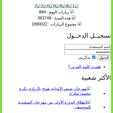
زيارات اليوم : 884
هذه السنة : 363749
مجموع الزيارات : 1890022
تسجيــل الدخــول
تذكرنى
فقدت كلمة المرور؟
الأكثر شعبية