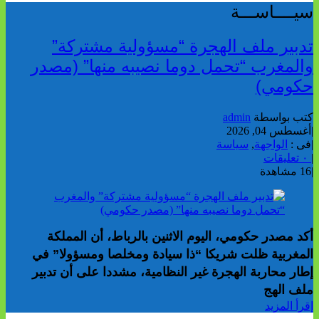
سيــــاســـة
تدبير ملف الهجرة “مسؤولية مشتركة”
والمغرب “تحمل دوما نصيبه منها” (مصدر
حكومي)
كتب بواسطة
admin
|
أغسطس 04, 2026
|
فى :
الواجهة
,
سياسة
|
٠ تعليقات
|
16 مشاهدة
أكد مصدر حكومي، اليوم الاثنين بالرباط، أن المملكة
المغربية ظلت شريكا “ذا سيادة ومخلصا ومسؤولا” في
إطار محاربة الهجرة غير النظامية، مشددا على أن تدبير
ملف الهج
إقرأ المزيد