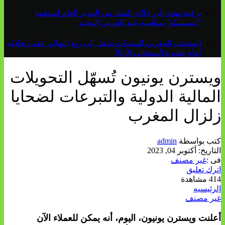
برقية تهنئة إلى جلالة الملك من المدير العام لمنظمة
“إيسيسكو” بمناسبة عيد العرش المجيد
المنتخب المغربي للسيدات يتأهل إلى ربع النهائي عقب تعادله
أمام نظيره السنغالي (0-0)
ويسترن يونيون تُسهّل التحويلات
المالية الدولية والتبرعات لضحايا
زلزال المغرب
كتب بواسطة
admin
التاريخ:
أكتوبر 04, 2023
فى :
غير مصنف
اترك تعليق
414 مشاهدة
الرئيسيه
غير مصنف
أعلنت ويسترن يونيون، اليوم، أنه يمكن للعملاء الآن