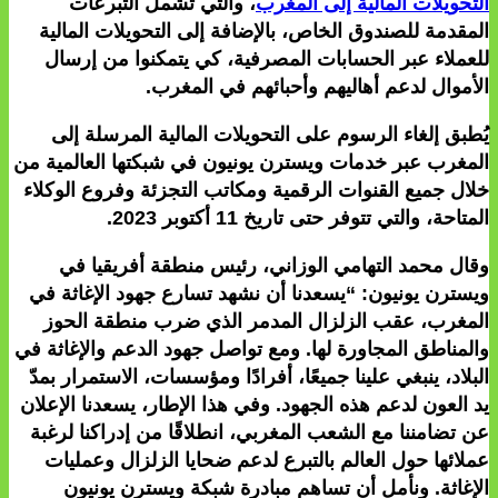
التحويلات المالية إلى المغرب
، والتي تشمل التبرعات
المقدمة للصندوق الخاص، بالإضافة إلى التحويلات المالية
للعملاء عبر الحسابات المصرفية، كي يتمكنوا من إرسال
الأموال لدعم أهاليهم وأحبائهم في المغرب.
يُطبق إلغاء الرسوم على التحويلات المالية المرسلة إلى
المغرب عبر خدمات ويسترن يونيون في شبكتها العالمية من
خلال جميع القنوات الرقمية ومكاتب التجزئة وفروع الوكلاء
المتاحة، والتي تتوفر حتى تاريخ 11 أكتوبر 2023.
وقال
محمد التهامي الوزاني
، رئيس منطقة أفريقيا في
ويسترن يونيون: “يسعدنا أن نشهد تسارع جهود الإغاثة في
المغرب، عقب الزلزال المدمر الذي ضرب منطقة الحوز
والمناطق المجاورة لها. ومع تواصل جهود الدعم والإغاثة في
البلاد، ينبغي علينا جميعًا، أفرادًا ومؤسسات، الاستمرار بمدّ
يد العون لدعم هذه الجهود. وفي هذا الإطار، يسعدنا الإعلان
عن تضامننا مع الشعب المغربي، انطلاقًا من إدراكنا لرغبة
عملائها حول العالم بالتبرع لدعم ضحايا الزلزال وعمليات
الإغاثة. ونأمل أن تساهم مبادرة شبكة ويسترن يونيون