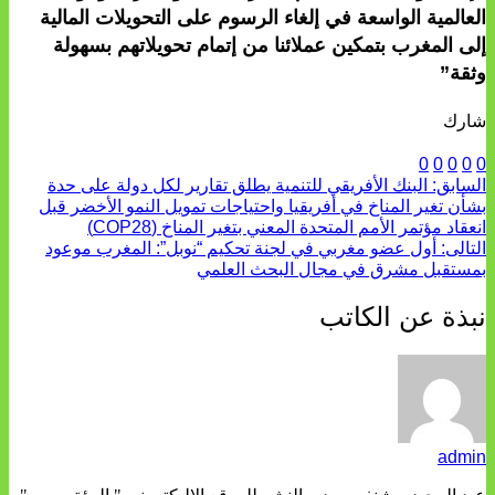
العالمية الواسعة في إلغاء الرسوم على التحويلات المالية
إلى المغرب بتمكين عملائنا من إتمام تحويلاتهم بسهولة
وثقة”
شارك
0
0
0
0
0
السابق:
البنك الأفريقي للتنمية يطلق تقارير لكل دولة على حدة
بشأن تغير المناخ في أفريقيا واحتياجات تمويل النمو الأخضر قبل
انعقاد مؤتمر الأمم المتحدة المعني بتغير المناخ (COP28)
التالى:
أول عضو مغربي في لجنة تحكيم “نوبل”: المغرب موعود
بمستقبل مشرق في مجال البحث العلمي
نبذة عن الكاتب
admin