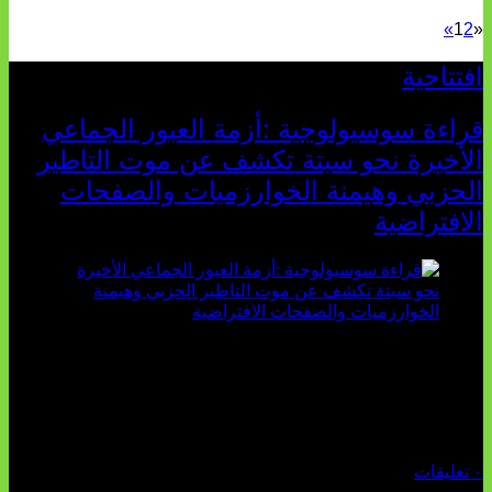
»
1
2
«
افتتاحية
قراءة سوسيولوجية :أزمة العبور الجماعي
الأخيرة نحو سبتة تكشف عن موت التاطير
الحزبي وهيمنة الخوارزميات والصفحات
الافتراضية
تثبت أحداث سبتة الأخيرة الأطروحة السوسيولوجية التي
تقول: "كلما اتسعت الفجوة بين تطلعات الشباب الرقمية وواقعهم
السوسيو-اقتصادي، كلما انهارت قدرة السياسة التقليدية على الكلام
والتأط...
أغسطس 04, 2026
٠ تعليقات