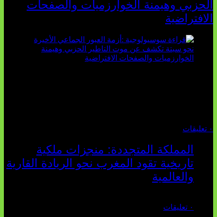
الحزبي وهيمنة الخوارزميات والصفحات
الافتراضية
تثبت أحداث سبتة الأخيرة الأطروحة السوسيولوجية التي
تقول: "كلما اتسعت الفجوة بين تطلعات الشباب الرقمية وواقعهم
السوسيو-اقتصادي، كلما انهارت قدرة السياسة التقليدية على الكلام
والتأط...
أغسطس 04, 2026
٠ تعليقات
المملكة المتجددة: منجزات ملكية
تاريخية تقود المغرب نحو الريادة القارية
والعالمية
يوليو 27, 2026
٠ تعليقات