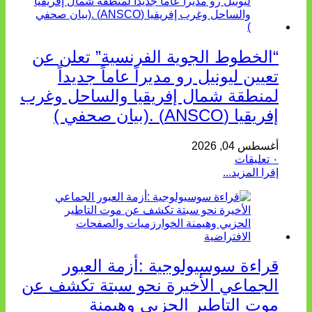
“الخطوط الجوية الفرنسية” تعلن عن
تعيين ليونيل رو مديراً عاماً جديداً
لمنطقة شمال إفريقيا والساحل وغرب
إفريقيا (ANSCO) .(بيان صحفي )
أغسطس 04, 2026
٠ تعليقات
إقرا المزيد...
قراءة سوسيولوجية :أزمة العبور
الجماعي الأخيرة نحو سبتة تكشف عن
موت التاطير الحزبي وهيمنة