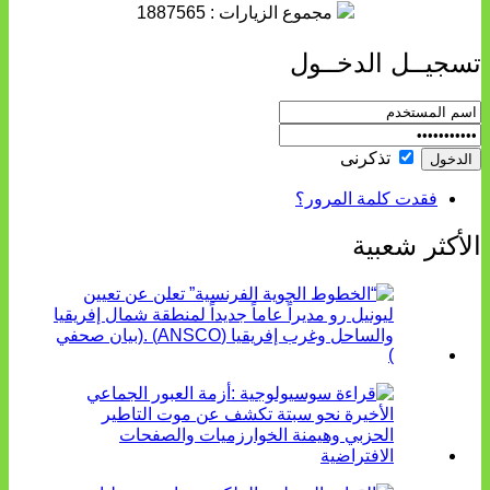
مجموع الزيارات : 1887565
تسجيــل الدخــول
تذكرنى
فقدت كلمة المرور؟
الأكثر شعبية