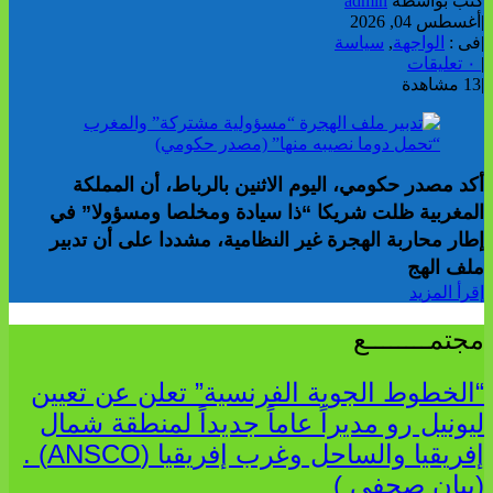
كتب بواسطة
admin
|
أغسطس 04, 2026
|
فى :
الواجهة
,
سياسة
|
٠ تعليقات
|
13 مشاهدة
أكد مصدر حكومي، اليوم الاثنين بالرباط، أن المملكة
المغربية ظلت شريكا “ذا سيادة ومخلصا ومسؤولا” في
إطار محاربة الهجرة غير النظامية، مشددا على أن تدبير
ملف الهج
إقرأ المزيد
مجتمــــــــع
“الخطوط الجوية الفرنسية” تعلن عن تعيين
ليونيل رو مديراً عاماً جديداً لمنطقة شمال
إفريقيا والساحل وغرب إفريقيا (ANSCO) .
(بيان صحفي )