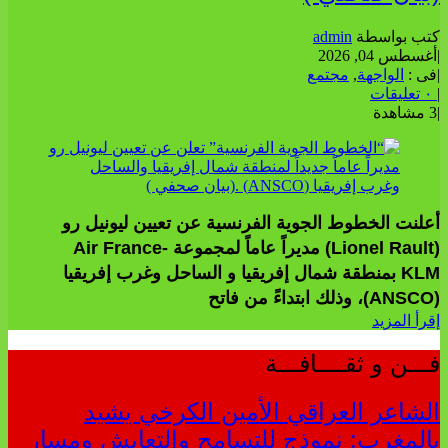
كتب بواسطة
admin
|
أغسطس 04, 2026
|
فى :
الواجهة
,
مجتمع
|
٠ تعليقات
|
3 مشاهدة
أعلنت الخطوط الجوية الفرنسية عن تعيين ليونيل رو
(Lionel Rault) مديراً عاماً لمجموعة Air France-
KLM بمنطقة شمال إفريقيا و الساحل وغرب إفريقيا
(ANSCO)، وذلك ابتداءً من فاتح
إقرأ المزيد
فـــن و ثقــــافـــة
الشاعر العراقي الأمين الكرخي يشيد
بالمغرب: نموذج للتسامح والتعايش ومسار