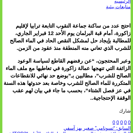
الرئيسيه
متابعات بيئية
احتج عدد من ساكنة جماعة النقوب التابعة ترابيا لإقليم
زاكورة، أمام قبة البرلمان يوم الأحد 12 فبراير الجاري،
للمطالبة بإيجاد حل لمشكل النقص الحاد في الماء الصالح
للشرب الذي تعاني منه المنطقة منذ عقود من الزمن.
وعبر المحتجون، “عن رفضهم القاطع لسياسة الوعود
الزائفة التي تنهجها عمالة زاكورة في تعاطيها مع ملف الماء
الصالح للشرب”، مطالبين بـ”بوضع حد نهائي للانقطاعات
المتكررة للماء الصالح للشرب وخاصة بعد حدوثها هذه السنة
في عز فصل الشتاء”، بحسب ما جاء في بيان لهم عقب
الوقفة الإحتجاجية..
شارك
0
0
0
0
0
السابق:
“تسونامي” صغير يهز آسفي