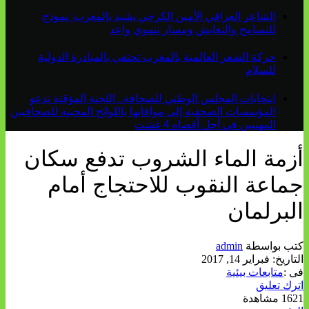
الشاعر العراقي الأمين الكرخي يشيد بالمغرب: نموذج
للتسامح والتعايش ومسار تنموي واعد
حركة الشعر العالمية بالمغرب تحتفي بالمبادرة الدولية
للسلام
انتخابات المجلس الوطني للصحافة.. اللجنة المؤقتة تدعو
المؤسسات الصحفية إلى موافاتها باللوائح المحينة للصحافيين
المهنيين في أجل أقصاه 4 غشت
أزمة الماء الشروب تدفع سكان
جماعة النقوب للاحتجاج أمام
البرلمان
كتب بواسطة
admin
التاريخ:
فبراير 14, 2017
فى :
متابعات بيئية
اترك تعليق
1621 مشاهدة