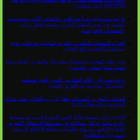
(ANSCO) .(بيان صحفي )
قراءة سوسيولوجية :أزمة العبور الجماعي الأخيرة نحو سبتة
تكشف عن موت التاطير الحزبي وهيمنة الخوارزميات
والصفحات الافتراضية
القوات المسلحة الملكية .. جاهزية عملياتية وتدخلات جوية
منسقة لمكافحة حرائق الغابات
تدبير ملف الهجرة “مسؤولية مشتركة” والمغرب “تحمل دوما
نصيبه منها” (مصدر حكومي)
برقية تهنئة إلى جلالة الملك من المدير العام لمنظمة
“إيسيسكو” بمناسبة عيد العرش المجيد
المنتخب المغربي للسيدات يتأهل إلى ربع النهائي عقب تعادله
أمام نظيره السنغالي (0-0)
الأحداث التي شهدتها نقاط العبور المؤدية إلى سبتة ومليلية
جاءت نتيجة عوامل متداخلة في مقدمتها الاستغلال المغرض
للفضاء الرقمي وترويج معلومات مضللة (الناطق الرسمي
باسم وزارة الداخلية)