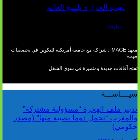
لهيب الحرارة يلسع العالم
يوليو 02, 2026
٠ تعليقات
معهد IMAGE : شراكة مع جامعة أمريكية للتكوين في تخصصات
مهنية
تفتح آفاقات جديدة ومتميزة في سوق الشغل
سيــــاســـة
تدبير ملف الهجرة “مسؤولية مشتركة”
والمغرب “تحمل دوما نصيبه منها” (مصدر
حكومي)