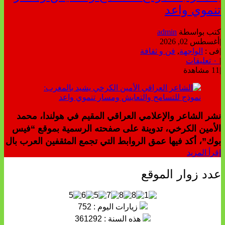
تنموي واعد
كتب بواسطة
admin
|
أغسطس 02, 2026
|
فى :
الواجهة
,
فن و ثقافة
|
٠ تعليقات
|
11 مشاهدة
نشر الشاعر والإعلامي العراقي المقيم في هولندا، محمد
الأمين الكرخي، تدوينة على صفحته الرسمية بموقع “فيس
بوك”، أكد فيها عمق الروابط التي تجمع المثقفين العرب بال
إقرأ المزيد
عدد زوار الموقع
زيارات اليوم : 752
هذه السنة : 361292