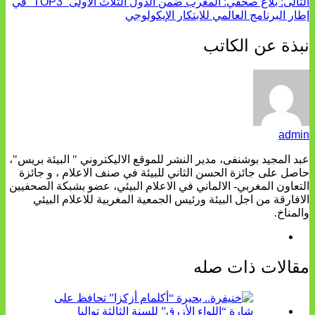
التالى:
بلاغ صحفي: المغرب ضمن الدول الثلاث الأولى “TOP3” في
إطار البرنامج العالمي للابتكار الإيكولوجي
نبذة عن الكاتب
admin
عبد المجيد بوشنفى، مدير النشر للموقع الاليكتروني " البيئة بريس"،
حاصل على جائزة الحسن الثاني للبيئة في صنف الاعلام ، و جائزة
التعاون المغربي- الالماني في الاعلام البيئي، عضو بشبكة الصحفيين
الافارقة من اجل البيئة ورئيس الجمعية المغربية للاعلام البيئي
والمناخ.
مقالات ذات صله