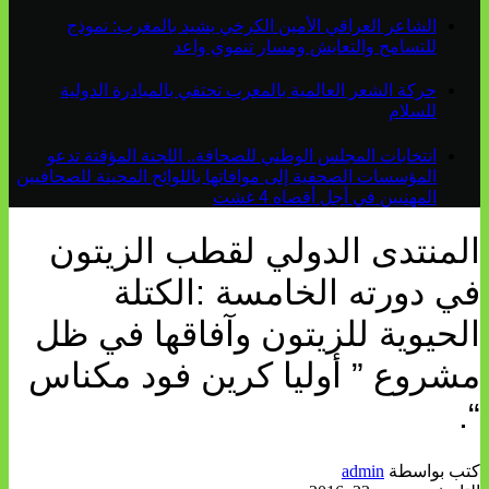
الشاعر العراقي الأمين الكرخي يشيد بالمغرب: نموذج
للتسامح والتعايش ومسار تنموي واعد
حركة الشعر العالمية بالمغرب تحتفي بالمبادرة الدولية
للسلام
انتخابات المجلس الوطني للصحافة.. اللجنة المؤقتة تدعو
المؤسسات الصحفية إلى موافاتها باللوائح المحينة للصحافيين
المهنيين في أجل أقصاه 4 غشت
المنتدى الدولي لقطب الزيتون
في دورته الخامسة :الكتلة
الحيوية للزيتون وآفاقها في ظل
مشروع ” أوليا كرين فود مكناس
“.
كتب بواسطة
admin