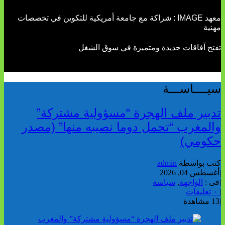
معهد IMAGE : شراكة مع جامعة أمريكية للتكوين في تخصصات
مهنية
تفتح آفاقات جديدة ومتميزة في سوق الشغل
سيــــاســـة
تدبير ملف الهجرة “مسؤولية مشتركة”
والمغرب “تحمل دوما نصيبه منها” (مصدر
حكومي)
كتب بواسطة
admin
|
أغسطس 04, 2026
|
فى :
الواجهة
,
سياسة
|
٠ تعليقات
|
13 مشاهدة