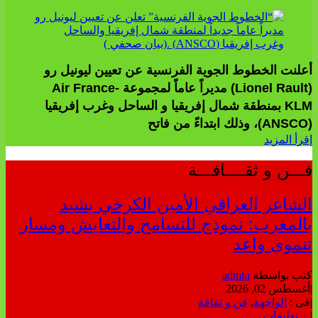
أعلنت الخطوط الجوية الفرنسية عن تعيين ليونيل رو
(Lionel Rault) مديراً عاماً لمجموعة Air France-
KLM بمنطقة شمال إفريقيا و الساحل وغرب إفريقيا
(ANSCO)، وذلك ابتداءً من فاتح
إقرأ المزيد
فـــن و ثقــــافـــة
الشاعر العراقي الأمين الكرخي يشيد
بالمغرب: نموذج للتسامح والتعايش ومسار
تنموي واعد
كتب بواسطة
admin
|
أغسطس 02, 2026
|
فى :
الواجهة
,
فن و ثقافة
|
٠ تعليقات