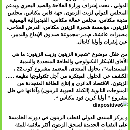
الدولي ، تحت إشراف وزارة الفلاحة والصيد البحري وبدعم
المجلس الدولي لزيت الزيتون، جهة فاس مكناس، مجلس
مدينة مكناس، مجلس عمالة مكناس، الفيديرالية البيمهنية
للزيتون، مؤسسة شجرة الزيتون مكناس، القرض الفلاحي،
مصبرات عائشة، م.د.ز-مجموعة صندوق الإيداع والتدبير،
عين إيفران وأوليا كابتال.
من خلال موضوع “شجرة الزيتون وزيت الزيتون: ما هي
الآفاق للابتكار التكنولوجي والطاقة المتجددة والتنمية
المستدامة”، يحاول المنتدى، المعتمد مشروع كوب22 ،
الكشف عن الحلول المبتكرة من أجل تكنولوجيا نظيفة …..
الزيتون، الاقتصاد الدائري و إنتاج الطاقة المتجددة من
المنتوجات الثانوية (الكتلة الحيوية للزيتون) وآفاقها في ظل
مشروع ” أوليا كرين فود مكناس “.
و يركز المنتدى الدولي لقطب الزيتون في دورته الخامسة
على التقنيات الجديدة لسحق الزيتون أكثر ملائمة للبيئة