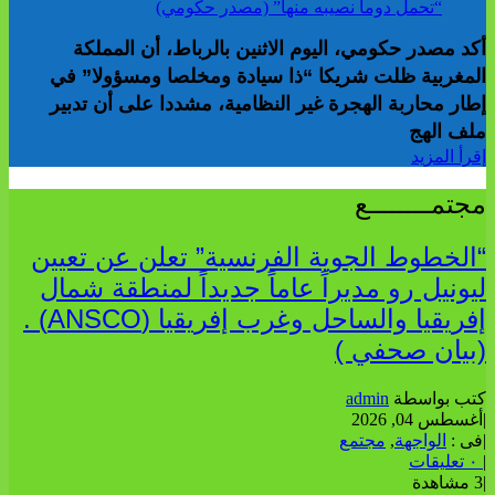
أكد مصدر حكومي، اليوم الاثنين بالرباط، أن المملكة
المغربية ظلت شريكا “ذا سيادة ومخلصا ومسؤولا” في
إطار محاربة الهجرة غير النظامية، مشددا على أن تدبير
ملف الهج
إقرأ المزيد
مجتمــــــــع
“الخطوط الجوية الفرنسية” تعلن عن تعيين
ليونيل رو مديراً عاماً جديداً لمنطقة شمال
إفريقيا والساحل وغرب إفريقيا (ANSCO) .
(بيان صحفي )
كتب بواسطة
admin
|
أغسطس 04, 2026
|
فى :
الواجهة
,
مجتمع
|
٠ تعليقات
|
3 مشاهدة