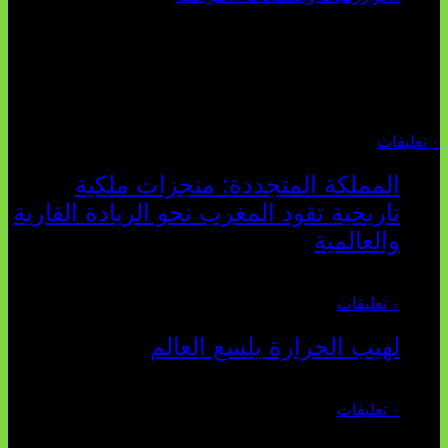
تثبت أحداث سبتة الأخيرة الأطروحة السوسيولوجية التي
تقول: "كلما اتسعت الفجوة بين تطلعات الشباب الرقمية وواقعهم
السوسيو-اقتصادي، كلما انهارت قدرة السياسة التقليدية على الكلام
والتأط...
أغسطس 04, 2026
٠ تعليقات
المملكة المتجددة: منجزات ملكية
تاريخية تقود المغرب نحو الريادة القارية
والعالمية
يوليو 27, 2026
٠ تعليقات
لهيب الحرارة يلسع العالم
يوليو 02, 2026
٠ تعليقات