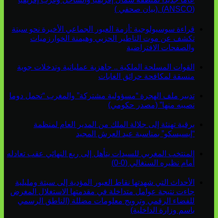
(ANSCO) .(بيان صحفي )
قراءة سوسيولوجية :أزمة العبور الجماعي الأخيرة نحو سبتة
تكشف عن موت التاطير الحزبي وهيمنة الخوارزميات
والصفحات الافتراضية
القوات المسلحة الملكية .. جاهزية عملياتية وتدخلات جوية
منسقة لمكافحة حرائق الغابات
تدبير ملف الهجرة “مسؤولية مشتركة” والمغرب “تحمل دوما
نصيبه منها” (مصدر حكومي)
برقية تهنئة إلى جلالة الملك من المدير العام لمنظمة
“إيسيسكو” بمناسبة عيد العرش المجيد
المنتخب المغربي للسيدات يتأهل إلى ربع النهائي عقب تعادله
أمام نظيره السنغالي (0-0)
الأحداث التي شهدتها نقاط العبور المؤدية إلى سبتة ومليلية
جاءت نتيجة عوامل متداخلة في مقدمتها الاستغلال المغرض
للفضاء الرقمي وترويج معلومات مضللة (الناطق الرسمي
باسم وزارة الداخلية)