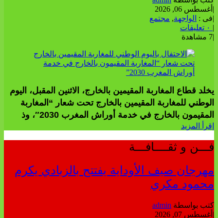
|
أغسطس 06, 2026
|
فى :
الواجهة
,
مجتمع
|
٠ تعليقات
|
7 مشاهدة
يخلد قطاع المغاربة المقيمين بالخارج، الاثنين المقبل، اليوم
الوطني للمغاربة المقيمين بالخارج تحت شعار “المغاربة
المقيمون بالخارج في خدمة أوراش المغرب 2030″، وذ
إقرأ المزيد
فـــن و ثقــــافـــة
مهرجان صيف الأوداية يفتتح بالزبادي يكرم
محمود مكري
كتب بواسطة
admin
|
أغسطس 07, 2026