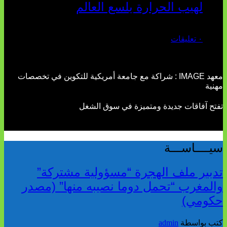
لهيب الحرارة يلسع العالم
يوليو 02, 2026
٠ تعليقات
معهد IMAGE : شراكة مع جامعة أمريكية للتكوين في تخصصات
مهنية
تفتح آفاقات جديدة ومتميزة في سوق الشغل
سيــــاســـة
تدبير ملف الهجرة “مسؤولية مشتركة”
والمغرب “تحمل دوما نصيبه منها” (مصدر
حكومي)
كتب بواسطة
admin