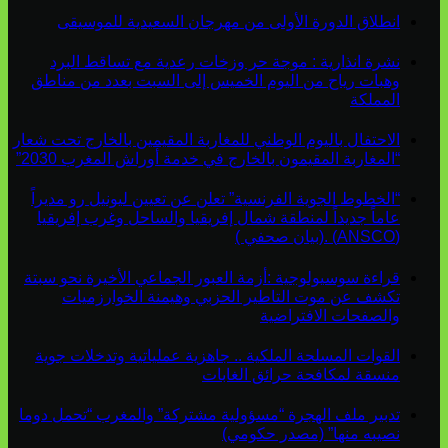
انطلاق الدورة الأولى من مهرجان السعيدية للموسيقى
نشرة انذارية : موجة حر وزخات رعدية مع تساقط البرد
وهبات رياح من اليوم الخميس إلى السبت بعدد من مناطق
المملكة
الاحتفال باليوم الوطني للمغاربة المقيمين بالخارج تحت شعار
“المغاربة المقيمون بالخارج في خدمة أوراش المغرب 2030”
“الخطوط الجوية الفرنسية” تعلن عن تعيين ليونيل رو مديراً
عاماً جديداً لمنطقة شمال إفريقيا والساحل وغرب إفريقيا
(ANSCO) .(بيان صحفي )
قراءة سوسيولوجية :أزمة العبور الجماعي الأخيرة نحو سبتة
تكشف عن موت التاطير الحزبي وهيمنة الخوارزميات
والصفحات الافتراضية
القوات المسلحة الملكية .. جاهزية عملياتية وتدخلات جوية
منسقة لمكافحة حرائق الغابات
تدبير ملف الهجرة “مسؤولية مشتركة” والمغرب “تحمل دوما
نصيبه منها” (مصدر حكومي)