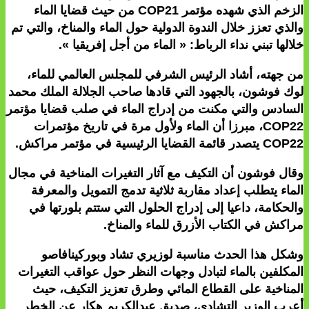
الزخم الذي شهده مؤتمر COP21 من حيث قضايا الماء
والذي تعزز خلال الندوة الدولية حول الماء والمناخ، والتي تم
خلالها تبني نداء الرباط: « الماء من أجل إفريقيا ».
من جهته، أشاد الرئيس الشرفي للمجلس العالمي للماء،
لوك فوشون، بالجهود التي قادها صاحب الجلالة الملك محمد
السادس والتي مكنت من إدراج الماء في صلب قضايا مؤتمر
COP22، مبرزا أن الماء ولأول مرة في تاريخ مؤتمرات
COP22 يتصدر قائمة القضايا الرئيسية في مؤتمر مراكش.
وقال فوشون أن التكيف مع آثار التغيرات المناخية في مجال
الماء يتطلب إعداد مقاربة ثلاثية تدمج التمويل والمعرفة
والحكامة، داعيا إلى إدراج الحلول التي ستتم بلورتها في
مراكش في الكتاب الأزرق للماء والمناخ.
وشكل هذا الحدث مناسبة لوزيري تشاد وبوركينافاصو
المكلفين بالماء لتبادل وجهات النظر حول عواقب التغيرات
المناخية على القطاع المائي وطرق تعزيز التكيف، حيث
أعرب الوزير التشادي، صديق عبدالكريم هكار عن الخطر