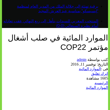
برقية تهنئة إلى جلالة الملك من المدير العام لمنظمة
“إيسيسكو” بمناسبة عيد العرش المجيد
المنتخب المغربي للسيدات يتأهل إلى ربع النهائي عقب تعادله
أمام نظيره السنغالي (0-0)
الموارد المائية في صلب أشغال
مؤتمر COP22
كتب بواسطة
admin
التاريخ:
نوفمبر 11, 2016
فى :
الموارد المائية
اترك تعليق
1605 مشاهدة
الرئيسيه
الموارد المائية