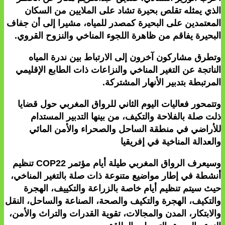
الذي يمثله تقلص بحيرة تشاد على الملايين من السكان
المعتمدين على البحيرة كمصدر للمياه، مشيرا إلى أن جفاف
البحيرة يفاقم من ظاهرة اللجوء المناخي والنزوح القروي.
وتطرق مشاركون آخرون إلى الارتباط بين ندرة المياه
الناتجة عن التغير المناخي والنزاعات ذات الطابع الإقليمي
المرتبطة بتدبير الأنهار المشتركة.
وتتمحور فعاليات اليوم الثاني للرواق المغربي حول قضايا
ذلت صلة بالفلاحة والتكيف، من بينها التدبير المستدام
للأراضي في منطقة الساحل والصحراء والأمن المائي
والعدالة المناخية في إفريقيا
وسيعرف الرواق المغربي طيلة أيام مؤتمر COP22 تنظيم
أنشطة في إطار مواضيع متنوعة ذات صلة بالتغير المناخي،
حيث سيتم تنظيم أيام خاصة بالزراعة والتكييف، الهجرة
والتكيف، الهجرة والتكيف والصحة، الصناعة والساحل، النقل
والابتكار، المدن والمجالات، تقوية القدرات والتراث والأمن،