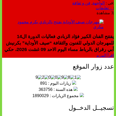
|
فى :
الواجهة
,
فن و ثقافة
|
٠ تعليقات
|
3 مشاهدة
يفتتح الفنان الكبير فؤاد الزبادي فعاليات الدورة ال14
للمهرجان الدولي للفنون والثقافة “صيف الأوداية” بكرنيش
أبي رقراق بالرباط مساء اليوم الاحد 09 غشت 2026، حكي
إقرأ المزيد
عدد زوار الموقع
زيارات اليوم : 891
هذه السنة : 363756
مجموع الزيارات : 1890029
تسجيــل الدخــول