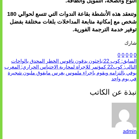
النوع والصحة، التمويل والطاقة.
وتنعقد هذه الأنشطة بقاعة الندوات التي تتسع لحوالي 180
شخص مع إمكانية متابعة المداخلات بلغات مختلفة بفضل
توفير خدمة الترجمة الفورية.
شارك
0
0
0
0
0
السابق:
كوب 22:باحثون يدقون ناقوس الخطر المحدق بالواحات
التالى:
كوب22 كمؤتمر للاجراة لمحاربة الاحتباس الحراري: المغرب
يوفي بالتزامه ويقوم باجراء ملموس بغرس مايفوق مليون شجيرة
في يوم واحد
نبذة عن الكاتب
admin