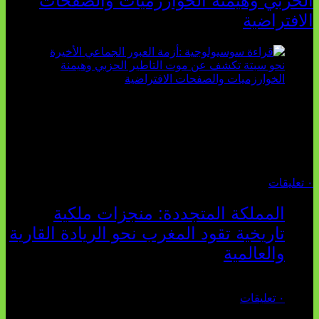
الحزبي وهيمنة الخوارزميات والصفحات
الافتراضية
تثبت أحداث سبتة الأخيرة الأطروحة السوسيولوجية التي
تقول: "كلما اتسعت الفجوة بين تطلعات الشباب الرقمية وواقعهم
السوسيو-اقتصادي، كلما انهارت قدرة السياسة التقليدية على الكلام
والتأط...
أغسطس 04, 2026
٠ تعليقات
المملكة المتجددة: منجزات ملكية
تاريخية تقود المغرب نحو الريادة القارية
والعالمية
يوليو 27, 2026
٠ تعليقات