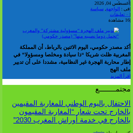
|
أغسطس 04, 2026
|
فى :
الواجهة
,
سياسة
|
٠ تعليقات
|
16 مشاهدة
أكد مصدر حكومي، اليوم الاثنين بالرباط، أن المملكة
المغربية ظلت شريكا “ذا سيادة ومخلصا ومسؤولا” في
إطار محاربة الهجرة غير النظامية، مشددا على أن تدبير
ملف الهج
إقرأ المزيد
مجتمــــــــع
الاحتفال باليوم الوطني للمغاربة المقيمين
بالخارج تحت شعار “المغاربة المقيمون
بالخارج في خدمة أوراش المغرب 2030”
كتب بواسطة
admin