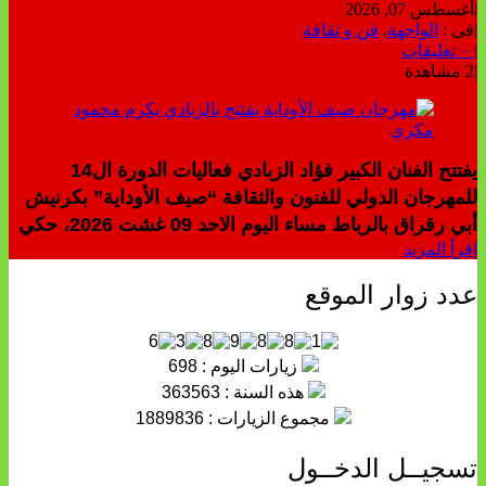
|
أغسطس 07, 2026
|
فى :
الواجهة
,
فن و ثقافة
|
٠ تعليقات
|
2 مشاهدة
يفتتح الفنان الكبير فؤاد الزبادي فعاليات الدورة ال14
للمهرجان الدولي للفنون والثقافة “صيف الأوداية” بكرنيش
أبي رقراق بالرباط مساء اليوم الاحد 09 غشت 2026، حكي
إقرأ المزيد
عدد زوار الموقع
زيارات اليوم : 698
هذه السنة : 363563
مجموع الزيارات : 1889836
تسجيــل الدخــول