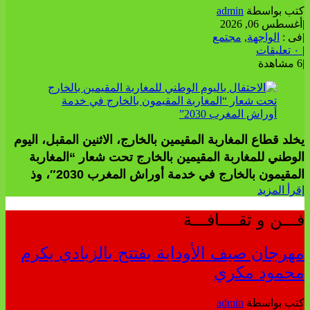
كتب بواسطة
admin
|
أغسطس 06, 2026
|
فى :
الواجهة
,
مجتمع
|
٠ تعليقات
|
6 مشاهدة
يخلد قطاع المغاربة المقيمين بالخارج، الاثنين المقبل، اليوم
الوطني للمغاربة المقيمين بالخارج تحت شعار “المغاربة
المقيمون بالخارج في خدمة أوراش المغرب 2030″، وذ
إقرأ المزيد
فـــن و ثقــــافـــة
مهرجان صيف الأوداية يفتتح بالزبادي يكرم
محمود مكري
كتب بواسطة
admin