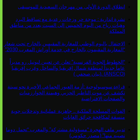
انطلاق الدورة الأولى من مهرجان السعيدية للموسيقى
نشرة انذارية : موجة حر وزخات رعدية مع تساقط البرد
وهبات رياح من اليوم الخميس إلى السبت بعدد من مناطق
المملكة
الاحتفال باليوم الوطني للمغاربة المقيمين بالخارج تحت شعار
“المغاربة المقيمون بالخارج في خدمة أوراش المغرب 2030”
“الخطوط الجوية الفرنسية” تعلن عن تعيين ليونيل رو مديراً
عاماً جديداً لمنطقة شمال إفريقيا والساحل وغرب إفريقيا
(ANSCO) .(بيان صحفي )
قراءة سوسيولوجية :أزمة العبور الجماعي الأخيرة نحو سبتة
تكشف عن موت التاطير الحزبي وهيمنة الخوارزميات
والصفحات الافتراضية
القوات المسلحة الملكية .. جاهزية عملياتية وتدخلات جوية
منسقة لمكافحة حرائق الغابات
تدبير ملف الهجرة “مسؤولية مشتركة” والمغرب “تحمل دوما
نصيبه منها” (مصدر حكومي)