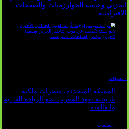
الحزبي وهيمنة الخوارزميات والصفحات
الافتراضية
تثبت أحداث سبتة الأخيرة الأطروحة السوسيولوجية التي
تقول: "كلما اتسعت الفجوة بين تطلعات الشباب الرقمية وواقعهم
السوسيو-اقتصادي، كلما انهارت قدرة السياسة التقليدية على الكلام
والتأط...
أغسطس 04, 2026
٠ تعليقات
المملكة المتجددة: منجزات ملكية
تاريخية تقود المغرب نحو الريادة القارية
والعالمية
يوليو 27, 2026
٠ تعليقات