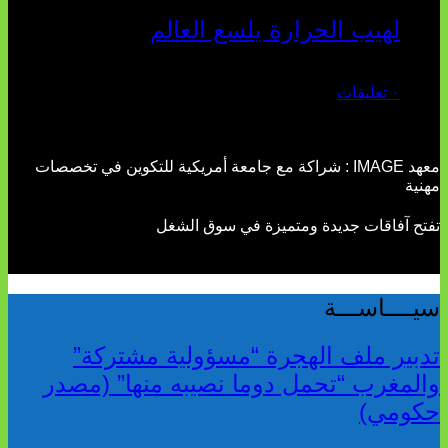
لهيب الحرارة يلسع العالم
يوليو 02, 2026
٠ تعليقات
معهد IMAGE : شراكة مع جامعة أمريكية للتكوين في تخصصات
مهنية
تفتح آفاقات جديدة ومتميزة في سوق الشغل
سيــــاســـة
تدبير ملف الهجرة “مسؤولية مشتركة”
والمغرب “تحمل دوما نصيبه منها” (مصدر
حكومي)