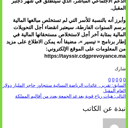
الدعم الاجتماعي المباشر، الذي سينطلق في شهر دجنبر
المقبل.
وأبرز أنه بالنسبة للأسر التي لم تستخلص مبالغها المالية
برسم السنوات الفارطة، سيعتبر انقضاء أجل التحويلات
المالية بمثابة آخر أجل لاستخلاص مستحقاتها المالية في
إطار برنامج « تيسير »، مضيفا أنه يمكن الاطلاع على مزيد
من المعلومات على الموقع الإلكتروني:
https://tayssir.cdgprevoyance.ma
شارك
0
0
0
0
0
السابق:
تقرير.. عائدات الرياضة النسائية ستتجاوز حاجز المليار دولار
العام المقبل
التالى:
هبات رياح قوية بعد غد الجمعة بعدد من أقاليم المملكة
نبذة عن الكاتب