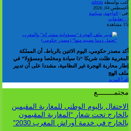
كتب بواسطة
admin
|
أغسطس 04, 2026
|
فى :
الواجهة
,
سياسة
|
٠ تعليقات
|
15 مشاهدة
أكد مصدر حكومي، اليوم الاثنين بالرباط، أن المملكة
المغربية ظلت شريكا “ذا سيادة ومخلصا ومسؤولا” في
إطار محاربة الهجرة غير النظامية، مشددا على أن تدبير
ملف الهج
إقرأ المزيد
مجتمــــــــع
الاحتفال باليوم الوطني للمغاربة المقيمين
بالخارج تحت شعار “المغاربة المقيمون
بالخارج في خدمة أوراش المغرب 2030”