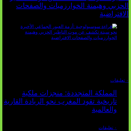
الحزبي وهيمنة الخوارزميات والصفحات
الافتراضية
تثبت أحداث سبتة الأخيرة الأطروحة السوسيولوجية التي
تقول: "كلما اتسعت الفجوة بين تطلعات الشباب الرقمية وواقعهم
السوسيو-اقتصادي، كلما انهارت قدرة السياسة التقليدية على الكلام
والتأط...
أغسطس 04, 2026
٠ تعليقات
المملكة المتجددة: منجزات ملكية
تاريخية تقود المغرب نحو الريادة القارية
والعالمية
يوليو 27, 2026
٠ تعليقات