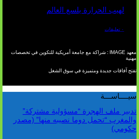
لهيب الحرارة يلسع العالم
يوليو 02, 2026
٠ تعليقات
معهد IMAGE : شراكة مع جامعة أمريكية للتكوين في تخصصات
مهنية
تفتح آفاقات جديدة ومتميزة في سوق الشغل
سيــــاســـة
تدبير ملف الهجرة “مسؤولية مشتركة”
والمغرب “تحمل دوما نصيبه منها” (مصدر
حكومي)