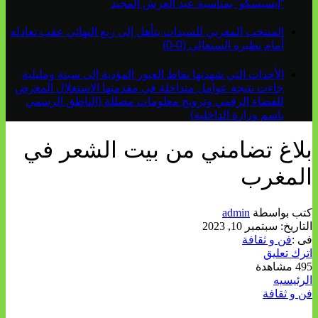
“إيسيسكو” بمناسبة عيد العرش المجيد
المنتخب المغربي للسيدات يتأهل إلى ربع النهائي عقب تعادله
أمام نظيره السنغالي (0-0)
الأحداث التي شهدتها نقاط العبور المؤدية إلى سبتة ومليلية
جاءت نتيجة عوامل متداخلة في مقدمتها الاستغلال المغرض
للفضاء الرقمي وترويج معلومات مضللة (الناطق الرسمي
باسم وزارة الداخلية)
بلاغ تضامني من بيت الشعر في
المغرب
كتب بواسطة
admin
التاريخ:
سبتمبر 10, 2023
فى :
فن و ثقافة
اترك تعليق
495 مشاهدة
الرئيسيه
فن و ثقافة