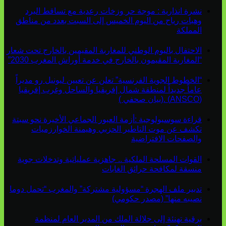
نشرة انذارية : موجة حر وزخات رعدية مع تساقط البرد
وهبات رياح من اليوم الخميس إلى السبت بعدد من مناطق
المملكة
الاحتفال باليوم الوطني للمغاربة المقيمين بالخارج تحت شعار
“المغاربة المقيمون بالخارج في خدمة أوراش المغرب 2030”
“الخطوط الجوية الفرنسية” تعلن عن تعيين ليونيل رو مديراً
عاماً جديداً لمنطقة شمال إفريقيا والساحل وغرب إفريقيا
(ANSCO) .(بيان صحفي )
قراءة سوسيولوجية :أزمة العبور الجماعي الأخيرة نحو سبتة
تكشف عن موت التاطير الحزبي وهيمنة الخوارزميات
والصفحات الافتراضية
القوات المسلحة الملكية .. جاهزية عملياتية وتدخلات جوية
منسقة لمكافحة حرائق الغابات
تدبير ملف الهجرة “مسؤولية مشتركة” والمغرب “تحمل دوما
نصيبه منها” (مصدر حكومي)
برقية تهنئة إلى جلالة الملك من المدير العام لمنظمة