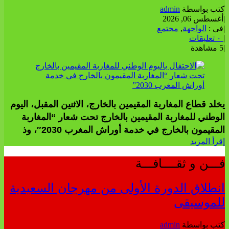
كتب بواسطة
admin
|
أغسطس 06, 2026
|
فى :
الواجهة
,
مجتمع
|
٠ تعليقات
|
5 مشاهدة
يخلد قطاع المغاربة المقيمين بالخارج، الاثنين المقبل، اليوم
الوطني للمغاربة المقيمين بالخارج تحت شعار “المغاربة
المقيمون بالخارج في خدمة أوراش المغرب 2030″، وذ
إقرأ المزيد
فـــن و ثقــــافـــة
انطلاق الدورة الأولى من مهرجان السعيدية
للموسيقى
كتب بواسطة
admin