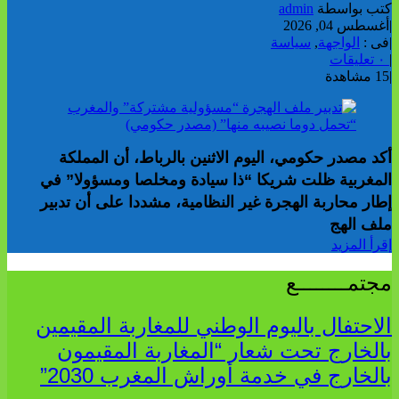
كتب بواسطة
admin
|
أغسطس 04, 2026
|
فى :
الواجهة
,
سياسة
|
٠ تعليقات
|
15 مشاهدة
أكد مصدر حكومي، اليوم الاثنين بالرباط، أن المملكة
المغربية ظلت شريكا “ذا سيادة ومخلصا ومسؤولا” في
إطار محاربة الهجرة غير النظامية، مشددا على أن تدبير
ملف الهج
إقرأ المزيد
مجتمــــــــع
الاحتفال باليوم الوطني للمغاربة المقيمين
بالخارج تحت شعار “المغاربة المقيمون
بالخارج في خدمة أوراش المغرب 2030”