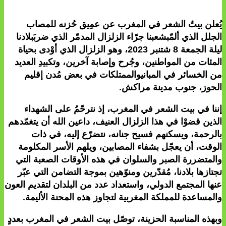
يُعلن بيتُ الشعر في المغرب عن عمِيق حُزنه للمصاب
الجلل الذي ألمّبشعبنا جرّاء الزلزال المدمّر الذي ضربَبلادنا
ليلة الجمعة 8 شتنبر 2023، وهو الزلزال الذي أوْدى بحياة
المئات من المواطنين، وجُرح وإصابة آخرين، وتكبيدِ العديد
من الخسائر في المبانيوالممتلكات في بعض مُدن إقليم
الحوز، جنوب مدينة مراكش.
إننا في بيت الشعر في المغرب، إذ نترحّمُ على الشهداء
الذين قضوْا في هذا الزلزال العنيف، داعين الله أن يتغمّدهم
بالرحمة، ويسكنهم فسيح جنانه، نتضرّع إليه، في ذات
الوقت، أن يعجّل بشفاء المصابين، ويلهم الأسر المكلومة
والمتضررة الصبر والسلوان في هذه الأوقات الصعبة التي
تجتازها بلادنا، مُقدّرين ومنوّهين بموجة التضامن التي عبّر
عنها المجتمع الدولي، واستعداد عدد من البلدان لتقديم العون
والمساعدة للمملكة المغربية لتجاوز هذه المحنة الأليمة.
وبهذه المناسبة الحزينة، توصّل بيت الشعر في المغرب بعددٍ