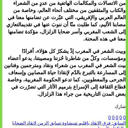
من الاتصالات والمكالمات الهاتفية من عددٍ من الشعراء
والكتاب والمثقفين من مختلف أنحاء العالم، وخاصة من
العالم العربي والإفريقي، التي عبّرت عن تضامنها معنا في
مصابنا الأليم، كما طلبت منّا أن ننوبَ عنها في تقديمالتعازي
إلى الشعب المغربي وأسر ضحايا الزلزال، مؤكدة تضامنها
معنا في هذه المحنة.
وبيت الشعر في المغرب إذْ يشكرُ كل هؤلاء، أفرادًا
ومؤسسات، وكلّ من شاطرنا حُزننا ومصيبتنا، يدعو أعضاء
بيت الشعر في المغرب من شعراء ونقاد ومترجمين وفنانين
إلى المسارعة بالتبرع بالدّم لإنقاذا حياة المصابين وإسعاف
الجرحى والمعطوبين، كما تدعو الحكومة المغربية، وخاصة
قطاع الثقافة إلى الإسراع بترميم الآثار التي تضرّرت في
بعض المدن التاريخية من جراء هذا الزلزال.
شارك
0
0
0
0
0
السابق:
فرق الإنقاذ بإقليم شيشاوة تسابق الزمن لإنقاذ الضحايا