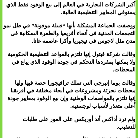
أكبر الشركات التجارية في العالم إلى بيع الوقود فقط الذي
يستوفي المعايير التنظيمية العالية.
ووصفت الجماعة المشكلة بأنها “قنبلة موقوتة” في ظل نمو
التجمعات المدنية في أنحاء أفريقيا والطفرة السكانية في
مدن مثل لاجوس في نيجيريا وأكرا عاصمة غانا.
وقالت شركة فيتول إنها تلتزم بالقواعد التنظيمية الحكومية
ولا يمكنها بمفردها التحكم في جودة الوقود الذي يباع في
المحطات.
وقالت بوما إنيرجي التي تملك ترافيجورا حصة فيها ولها
محطات تجزئة ومشروعات في أنحاء مختلفة في أفريقيا
إنها تلتزم بالمواصفات الوطنية وإن بيع الوقود بمعايير جودة
أعلى متعذر لأسباب لوجستية.
ولم ترد أداكس أند أوريكس على الفور على طلبات
للتعقيب.