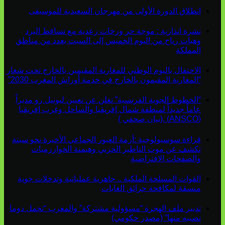
انطلاق الدورة الأولى من مهرجان السعيدية للموسيقى
نشرة انذارية : موجة حر وزخات رعدية مع تساقط البرد
وهبات رياح من اليوم الخميس إلى السبت بعدد من مناطق
المملكة
الاحتفال باليوم الوطني للمغاربة المقيمين بالخارج تحت شعار
“المغاربة المقيمون بالخارج في خدمة أوراش المغرب 2030”
“الخطوط الجوية الفرنسية” تعلن عن تعيين ليونيل رو مديراً
عاماً جديداً لمنطقة شمال إفريقيا والساحل وغرب إفريقيا
(ANSCO) .(بيان صحفي )
قراءة سوسيولوجية :أزمة العبور الجماعي الأخيرة نحو سبتة
تكشف عن موت التاطير الحزبي وهيمنة الخوارزميات
والصفحات الافتراضية
القوات المسلحة الملكية .. جاهزية عملياتية وتدخلات جوية
منسقة لمكافحة حرائق الغابات
تدبير ملف الهجرة “مسؤولية مشتركة” والمغرب “تحمل دوما
نصيبه منها” (مصدر حكومي)