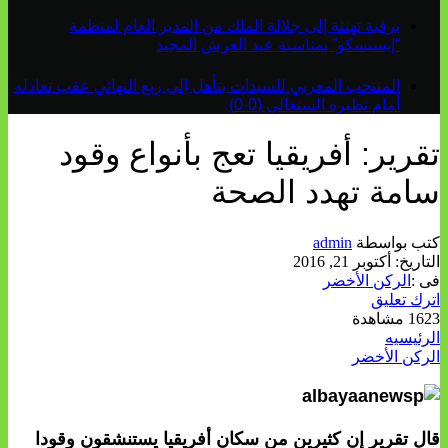
برقية تهنئة إلى جلالة الملك من المدير العام لمنظمة
“إيسيسكو” بمناسبة عيد العرش المجيد
المنتخب المغربي للسيدات يتأهل إلى ربع النهائي عقب تعادله
أمام نظيره السنغالي (0-0)
تقرير: أفريقيا تعج بأنواع وقود
سامة تهدد الصحة
كتب بواسطة
admin
التاريخ:
أكتوبر 21, 2016
فى :
الركن الأخضر
اترك تعليق
1623 مشاهدة
الرئيسيه
الركن الأخضر
قال تقرير إن كثيرين من سكان أفريقيا يستنشقون وقودا