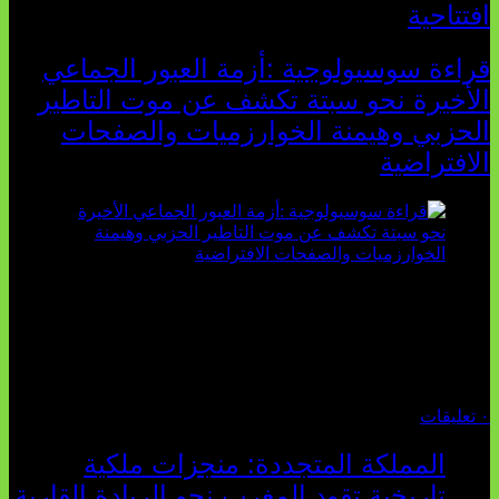
افتتاحية
قراءة سوسيولوجية :أزمة العبور الجماعي
الأخيرة نحو سبتة تكشف عن موت التاطير
الحزبي وهيمنة الخوارزميات والصفحات
الافتراضية
تثبت أحداث سبتة الأخيرة الأطروحة السوسيولوجية التي
تقول: "كلما اتسعت الفجوة بين تطلعات الشباب الرقمية وواقعهم
السوسيو-اقتصادي، كلما انهارت قدرة السياسة التقليدية على الكلام
والتأط...
أغسطس 04, 2026
٠ تعليقات
المملكة المتجددة: منجزات ملكية
تاريخية تقود المغرب نحو الريادة القارية