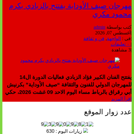
مهرجان صيف الأوداية يفتتح بالزبادي يكرم
محمود مكري
كتب بواسطة
admin
|
أغسطس 07, 2026
|
فى :
الواجهة
,
فن و ثقافة
|
٠ تعليقات
|
3 مشاهدة
يفتتح الفنان الكبير فؤاد الزبادي فعاليات الدورة ال14
للمهرجان الدولي للفنون والثقافة “صيف الأوداية” بكرنيش
أبي رقراق بالرباط مساء اليوم الاحد 09 غشت 2026، حكي
إقرأ المزيد
عدد زوار الموقع
زيارات اليوم : 630