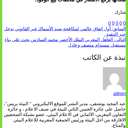
شارك
0
0
0
0
0
السابق:
أول اتفاق عالمي لمكافحة صيد الأسماك غير القانوني يدخل
حيز التنفيذ
التالى:
العاهل المغربي الملك الأخضر محمد السادس يحث على بناء
مستقبل مستدام منصف وعادل
نبذة عن الكاتب
admin
عبد المجيد بوشنفى، مدير النشر للموقع الاليكتروني " البيئة بريس"،
حاصل على جائزة الحسن الثاني للبيئة في صنف الاعلام ، و جائزة
التعاون المغربي- الالماني في الاعلام البيئي، عضو بشبكة الصحفيين
الافارقة من اجل البيئة ورئيس الجمعية المغربية للاعلام البيئي
والمناخ.