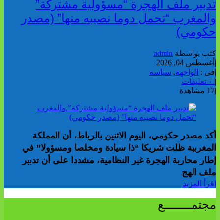
تدبير ملف الهجرة “مسؤولية مشتركة”
والمغرب “تحمل دوما نصيبه منها” (مصدر
حكومي)
كتب بواسطة
admin
|
أغسطس 04, 2026
|
فى :
الواجهة
,
سياسة
|
٠ تعليقات
|
17 مشاهدة
أكد مصدر حكومي، اليوم الاثنين بالرباط، أن المملكة
المغربية ظلت شريكا “ذا سيادة ومخلصا ومسؤولا” في
إطار محاربة الهجرة غير النظامية، مشددا على أن تدبير
ملف الهج
إقرأ المزيد
مجتمــــــــع