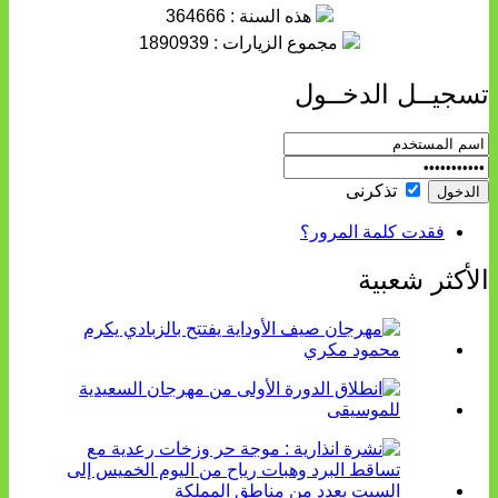
هذه السنة : 364666
مجموع الزيارات : 1890939
تسجيــل الدخــول
تذكرنى
فقدت كلمة المرور؟
الأكثر شعبية