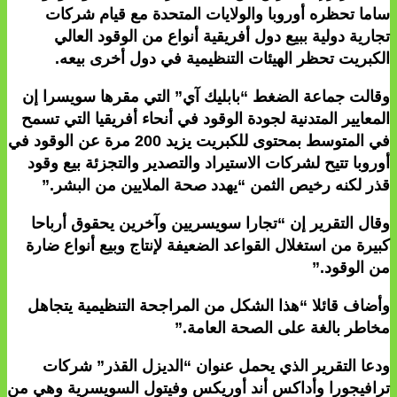
ساما تحظره أوروبا والولايات المتحدة مع قيام شركات
تجارية دولية ببيع دول أفريقية أنواع من الوقود العالي
الكبريت تحظر الهيئات التنظيمية في دول أخرى بيعه.
وقالت جماعة الضغط “بابليك آي” التي مقرها سويسرا إن
المعايير المتدنية لجودة الوقود في أنحاء أفريقيا التي تسمح
في المتوسط بمحتوى للكبريت يزيد 200 مرة عن الوقود في
أوروبا تتيح لشركات الاستيراد والتصدير والتجزئة بيع وقود
قذر لكنه رخيص الثمن “يهدد صحة الملايين من البشر.”
وقال التقرير إن “تجارا سويسريين وآخرين يحقوق أرباحا
كبيرة من استغلال القواعد الضعيفة لإنتاج وبيع أنواع ضارة
من الوقود.”
وأضاف قائلا “هذا الشكل من المراجحة التنظيمية يتجاهل
مخاطر بالغة على الصحة العامة.”
ودعا التقرير الذي يحمل عنوان “الديزل القذر” شركات
ترافيجورا وأداكس أند أوريكس وفيتول السويسرية وهي من