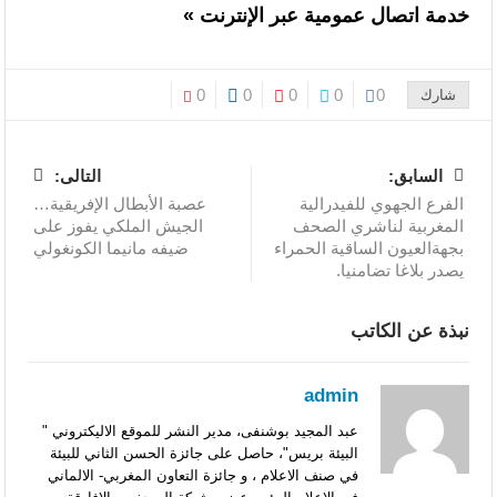
خدمة اتصال عمومية عبر الإنترنت »
0
0
0
0
0
شارك
السابق:
التالى:
الفرع الجهوي للفيدرالية
عصبة الأبطال الإفريقية…
المغربية لناشري الصحف
الجيش الملكي يفوز على
بجهةالعيون الساقية الحمراء
ضيفه مانيما الكونغولي
يصدر بلاغا تضامنيا.
نبذة عن الكاتب
admin
عبد المجيد بوشنفى، مدير النشر للموقع الاليكتروني "
البيئة بريس"، حاصل على جائزة الحسن الثاني للبيئة
في صنف الاعلام ، و جائزة التعاون المغربي- الالماني