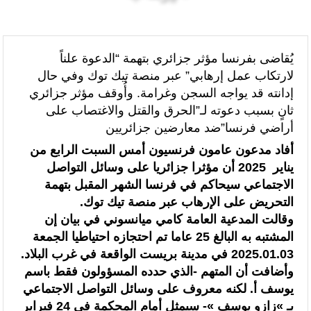
الرئيسيه
بلاغات
“الخطوط الجوية الفرنسية” تعلن عن تعيين ليونيل رو مديراً عاماً جديداً لمنطقة
شمال إفريقيا والساحل وغرب إفريقيا (ANSCO) .(بيان صحفي )
يُقاضى بفرنسا مؤثر جزائري بتهمة “الدعوة علناً
لارتكاب عمل إرهابي” عبر منصة تيك توك وفي حال
قراءة سوسيولوجية :أزمة العبور الجماعي الأخيرة نحو سبتة تكشف عن موت
إدانته قد يواجه السجن وغرامة. وأُوقف مؤثر جزائري
التاطير الحزبي وهيمنة الخوارزميات والصفحات الافتراضية
ثانٍ بسبب دعوته لـ”الحرق والقتل والاغتصاب على
أراضي فرنسا”ضد معارضين جزائريين
القوات المسلحة الملكية .. جاهزية عملياتية وتدخلات جوية منسقة لمكافحة
أفاد مدعون عامون فرنسيون أمس السبت الرابع من
حرائق الغابات
يناير 2025 أن مؤثرا جزائريا على وسائل التواصل
الاجتماعي سيحاكم في فرنسا الشهر المقبل بتهمة
تدبير ملف الهجرة “مسؤولية مشتركة” والمغرب “تحمل دوما نصيبه منها”
التحريض على الإرهاب عبر منصة تيك توك.
(مصدر حكومي)
وقالت المدعية العامة كامي ميانسوني في بيان إن
المشتبه به البالغ 25 عاما تم احتجازه احتياطيا الجمعة
برقية تهنئة إلى جلالة الملك من المدير العام لمنظمة “إيسيسكو” بمناسبة عيد
2025.01.03 في مدينة بريست الواقعة في غرب البلاد.
العرش المجيد
وأضافت أن المتهم -الذي حدده المسؤولون فقط باسم
يوسف أ. لكنه معروف على وسائل التواصل الاجتماعي
المنتخب المغربي للسيدات يتأهل إلى ربع النهائي عقب تعادله أمام نظيره
بـ »زازو يوسف »- سيمثل أمام المحكمة في 24 فبراير