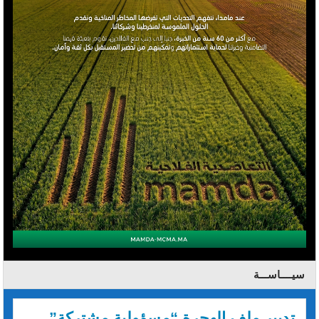
سيــــاســـة
تدبير ملف الهجرة “مسؤولية مشتركة”