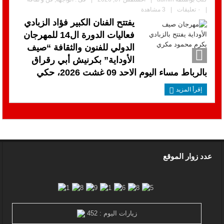
|
٠ تعليقات
|
3 مشاهدة
يفتتح الفنان الكبير فؤاد الزبادي
فعاليات الدورة ال14 للمهرجان
الدولي للفنون والثقافة “صيف
الأوداية” بكرنيش أبي رقراق
بالرباط مساء اليوم الاحد 09 غشت 2026، حكي
إقرأ المزيد
عدد زوار الموقع
زيارات اليوم : 452