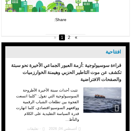
Share:
«
1
2
»
افتتاحية
قراءة سوسيولوجية :أزمة العبور الجماعي الأخيرة نحو سبتة
تكشف عن موت التاطير الحزبي وهيمنة الخوارزميات
والصفحات الافتراضية
تثبت أحداث سبتة الأخيرة الأطروحة
السوسيولوجية التي تقول: "كلما اتسعت
الفجوة بين تطلعات الشباب الرقمية
وواقعهم السوسيو-اقتصادي، كلما انهارت
قدرة السياسة التقليدية على الكلام
والتأط...
أغسطس 04, 2026
٠ تعليقات