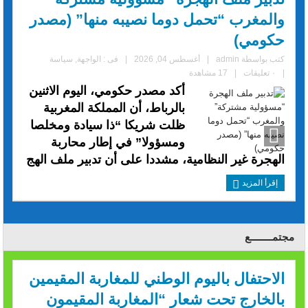
والمغرب “تحمل دوما نصيبه منها” (مصدر
حكومي)
كتب بواسطة
admin
|
أغسطس 04, 2026
|
فى :
الواجهة
,
سياسة
|
٠ تعليقات
|
17 مشاهدة
أكد مصدر حكومي، اليوم الاثنين
بالرباط، أن المملكة المغربية
ظلت شريكا “ذا سيادة ومخلصا
ومسؤولا” في إطار محاربة
الهجرة غير النظامية، مشددا على أن تدبير ملف الهج
إقرأ المزيد
مجتمــــــــع
الاحتفال باليوم الوطني للمغاربة المقيمين
بالخارج تحت شعار “المغاربة المقيمون