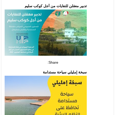
تدبير معقلن للنفايات من أجل كوكب سليم
Share:
سبخة إمليلي سياحة مستدامة