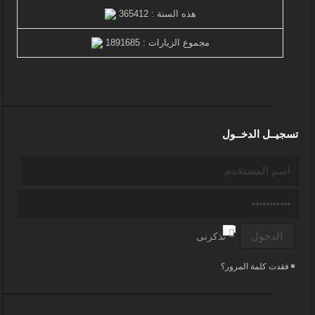
هذه السنة : 365412
مجموع الزيارات : 1891685
تسجيــل الدخــول
تذكرنى
فقدت كلمة المرور؟