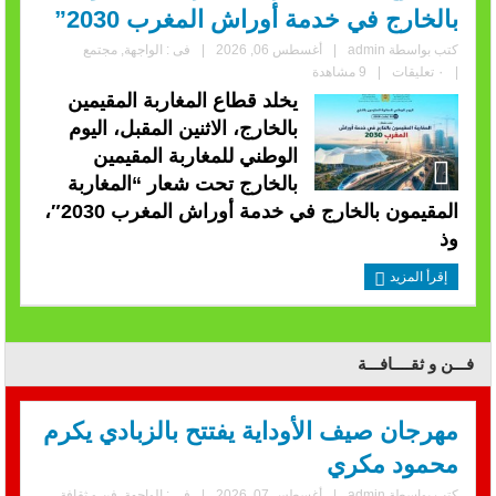
بالخارج في خدمة أوراش المغرب 2030”
كتب بواسطة
admin
|
أغسطس 06, 2026
|
فى :
الواجهة
,
مجتمع
|
٠ تعليقات
|
9 مشاهدة
يخلد قطاع المغاربة المقيمين
بالخارج، الاثنين المقبل، اليوم
الوطني للمغاربة المقيمين
بالخارج تحت شعار “المغاربة
المقيمون بالخارج في خدمة أوراش المغرب 2030″،
وذ
إقرأ المزيد
فـــن و ثقــــافـــة
مهرجان صيف الأوداية يفتتح بالزبادي يكرم
محمود مكري
كتب بواسطة
admin
|
أغسطس 07, 2026
|
فى :
الواجهة
,
فن و ثقافة