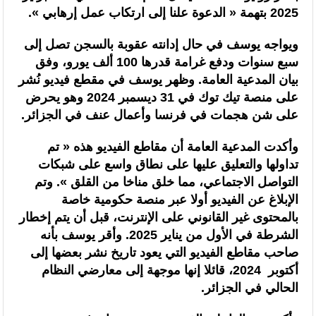
2025 بتهمة « الدعوة علنا إلى ارتكاب عمل إرهابي ».
السنغالي (0-0)
ويواجه يوسف في حال إدانته عقوبة بالسجن تصل إلى
سبع سنوات ودفع غرامة قدرها 100 ألف يورو، وفق
بيان المدعية العامة. وظهر يوسف في مقطع فيديو نُشر
على منصة تيك توك في 31 ديسمبر 2024 وهو يحرض
على شن هجمات في فرنسا وأعمال عنف في الجزائر.
وأكدت المدعية العامة أن مقاطع الفيديو هذه « تم
تداولها والتعليق عليها على نطاق واسع على شبكات
التواصل الاجتماعي، مما خلق مناخا من القلق ». وتم
الإبلاغ عن الفيديو أولا عبر منصة حكومية خاصة
بالمحتوى غير القانوني على الإنترنت، قبل أن يتم إخطار
الشرطة في الأول من يناير 2025. وأقر يوسف بأنه
صاحب مقاطع الفيديو التي يعود تاريخ نشر بعضها إلى
أكتوبر 2024، قائلا إنها موجهة إلى معارضي النظام
الحالي في الجزائر.