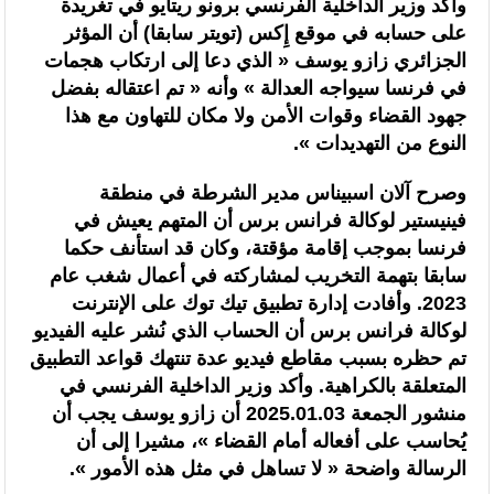
وأكد وزير الداخلية الفرنسي برونو ريتايو في تغريدة
على حسابه في موقع إِكس (تويتر سابقا) أن المؤثر
الجزائري زازو يوسف « الذي دعا إلى ارتكاب هجمات
في فرنسا سيواجه العدالة » وأنه « تم اعتقاله بفضل
جهود القضاء وقوات الأمن ولا مكان للتهاون مع هذا
النوع من التهديدات ».
وصرح آلان اسبيناس مدير الشرطة في منطقة
فينيستير لوكالة فرانس برس أن المتهم يعيش في
فرنسا بموجب إقامة مؤقتة، وكان قد استأنف حكما
سابقا بتهمة التخريب لمشاركته في أعمال شغب عام
2023. وأفادت إدارة تطبيق تيك توك على الإنترنت
لوكالة فرانس برس أن الحساب الذي نُشر عليه الفيديو
تم حظره بسبب مقاطع فيديو عدة تنتهك قواعد التطبيق
المتعلقة بالكراهية. وأكد وزير الداخلية الفرنسي في
منشور الجمعة 2025.01.03 أن زازو يوسف يجب أن
يُحاسب على أفعاله أمام القضاء »، مشيرا إلى أن
الرسالة واضحة « لا تساهل في مثل هذه الأمور ».