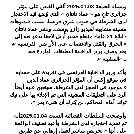
ومساء الجمعة 2025.01.03 ألقي القبض على مؤثر
جزائري ثانٍ هو « عماد تانتان » الذي وُضع قيد الاحتجاز
لدى الشرطة في جنوب شرق فرنسا، بسبب فيديوهات
مسيئة مشابهة لفيديو زازو يوسف. ونشر عماد تانتان
-البالغ 31 عاما- مقطع فيديو أُزيل لاحقا يدعو فيه إلى
« الحرق والقتل والاغتصاب على الأراضي الفرنسية »،
وقد وصف وزير الداخلية التعليقات الواردة فيه
بـ »المشينة ».
وأكد وزير الداخلية الفرنسي في تغريدة على حسابه
في موقع إِكس أن المؤثر الجزائري عماد الدين
« موجود في الحجز لدى الشرطة. سيتعين عليه أيضاً
الرد على التعليقات المشينة التي تم الإدلاء بها على تيك
توك، أمام المحاكم. لن يُترك أي شيء يمر ».
وأوضحت السلطات القضائية السبت 2025.01.04أنه
تم تمديد احتجازه لدى الشرطة وأعيد تصنيف الواقعة
على أنها « تحريض مباشر لعمل إرهابي عن طريق