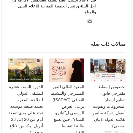
في الاعلام البيئي، عضو بشبكة الصحفيين الافارقة من
اجل البيئة ورئيس الجمعية المغربية للاعلام البيئي
والمناخ.
مقالات ذات صله
بخصوص إسقاط
المعهد العالي للفن
الدورة الثامنة عشرة
مقترحي قانون
المسرحي والتنشيط
للملتقى الدولي
تنظيم أسعار
الثقافي (ISADAC)
للفلاحة بالمغرب
المحروقات وتفويت
يرعى العرض
تعتمد صيغة موسعة
أصول شركة سامير
الرسمي ل”تياترو
تمتد على مدى تسعة
لفائدة الدولة .(بيان
النساء”: حين يصنع
أيام من 20 إلى 28
صحفي)
طلبة التنشيط
أبريل بمكناس. (بلاغ
الثقافي
صحفي)
يونيو 24, 2026