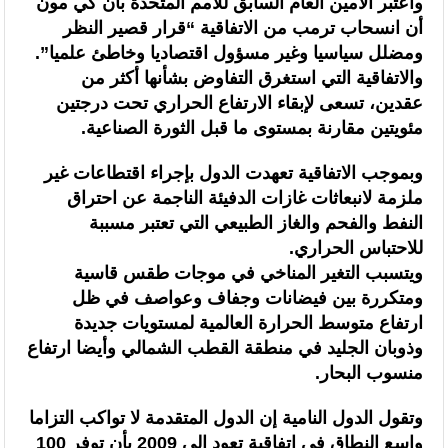
واعتبر الأمين العام السابق للأمم المتحدة بان كي مون
أن انسحاب ترمب من الاتفاقية “قرار قصير النظر
ومضلل سياسيا وغير مسؤول اقتصاديا وخاطئ علميا”.
والاتفاقية التي استغرق التفاوض بشأنها أكثر من
عقدين، تسعى لإبقاء الارتفاع الحراري تحت درجتين
مئويتين مقارنة بمستوى ما قبل الثورة الصناعية.
وبموجب الاتفاقية تعهدت الدول بإجراء اقتطاعات غير
ملزمة لانبعاثات غازات الدفيئة الناجمة عن احتراق
النفط والفحم والغاز الطبيعي التي تعتبر مسببة
للاحتباس الحراري.
ويتسبب التغير المناخي في موجات طقس قاسية
ومتكررة بين فيضانات وجفاف وعواصف في ظل
ارتفاع متوسط الحرارة العالمية لمستويات جديدة
وذوبان الجليد في منطقة القطب الشمالي وأيضا ارتفاع
منسوب البحار.
وتقول الدول النامية إن الدول المتقدمة لا تواكب التزاما
واسع النطاق في اتفاقية تعود إلى 2009 بأن توفر 100