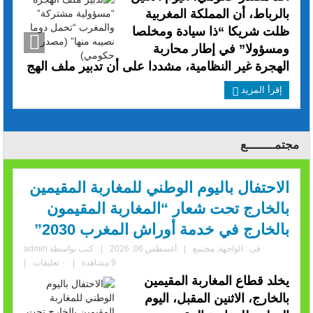
بالرباط، أن المملكة المغربية
ظلت شريكا “ذا سيادة ومخلصا
ومسؤولا” في إطار محاربة
الهجرة غير النظامية، مشددا على أن تدبير ملف الهج
إقرأ المزيد
مجتمــــــــع
الاحتفال باليوم الوطني للمغاربة المقيمين
بالخارج تحت شعار “المغاربة المقيمون
بالخارج في خدمة أوراش المغرب 2030”
فى :
الواجهة
,
مجتمع
|
أغسطس 06, 2026
|
كتب بواسطة
admin
9 مشاهدة
|
٠ تعليقات
|
يخلد قطاع المغاربة المقيمين
بالخارج، الاثنين المقبل، اليوم