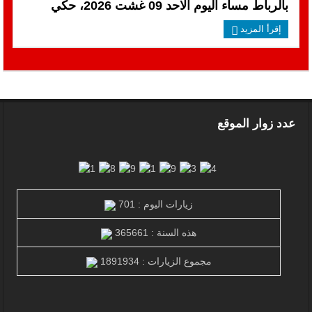
بالرباط مساء اليوم الاحد 09 غشت 2026، حكي
إقرأ المزيد
عدد زوار الموقع
زيارات اليوم : 701
هذه السنة : 365661
مجموع الزيارات : 1891934