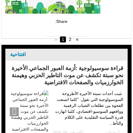
Share:
«
1
2
»
افتتاحية
قراءة سوسيولوجية :أزمة العبور الجماعي الأخيرة
نحو سبتة تكشف عن موت التاطير الحزبي وهيمنة
الخوارزميات والصفحات الافتراضية
تثبت أحداث سبتة الأخيرة الأطروحة
السوسيولوجية التي تقول: "كلما اتسعت
الفجوة بين تطلعات الشباب الرقمية
وواقعهم السوسيو-اقتصادي، كلما انهارت
قدرة السياسة التقليدية على الكلام
والتأط...
٠ تعليقات
أغسطس 04, 2026