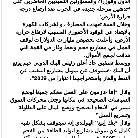
الدول والوزراء والمسؤولين التنفيذيين الحاضرين على
“تدشين مرحلة جديدة في الحرب ضد ارتفاع درجة
حرارة الأرض”.
وخلال القمة تعهدت المصارف والشركات الكبيرة
بالابتعاد عن الوقود الأحفوري المسبب لارتفاع حرارة
الأرض، وأعلنت تخصيص مليارات الدولارات لوقف
العمل في مشاريع فحم ونفط وغاز في القمة التي
هدفت لجمع الأموال.
ووسط تصفيق حاد أعلن رئيس البنك الدولي جيم يونغ
أن البنك “سيتوقف عن تمويل مشاريع التنقيب عن
النفط والغاز واستخراجهما اعتبارا من 2019”.
وقال “إننا عازمون على العمل معكم جميعا لوضع
السياسات الصحيحة في مكانها وجعل محركات السوق
تسير في الاتجاه الصحيح ووضع المال على الطاولة
وتسريع العمل”.
وقال “بنك إينغ” الهولندي إنه سيتوقف بشكل شبه
كامل عن تمويل مشاريع لتوليد الطاقة من الفحم