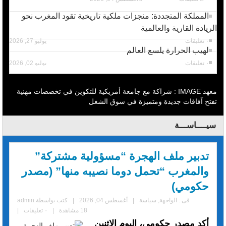
المملكة المتجددة: منجزات ملكية تاريخية تقود المغرب نحو
الريادة القارية والعالمية
٠ تعليقات
يوليو 27, 2026
لهيب الحرارة يلسع العالم
٠ تعليقات
يوليو 02, 2026
معهد IMAGE : شراكة مع جامعة أمريكية للتكوين في تخصصات مهنية
تفتح آفاقات جديدة ومتميزة في سوق الشغل
سيــــاســـة
تدبير ملف الهجرة “مسؤولية مشتركة”
والمغرب “تحمل دوما نصيبه منها” (مصدر
حكومي)
فى :
الواجهة
,
سياسة
|
أغسطس 04, 2026
|
كتب بواسطة
admin
18 مشاهدة
|
٠ تعليقات
|
أكد مصدر حكومي، اليوم الاثنين