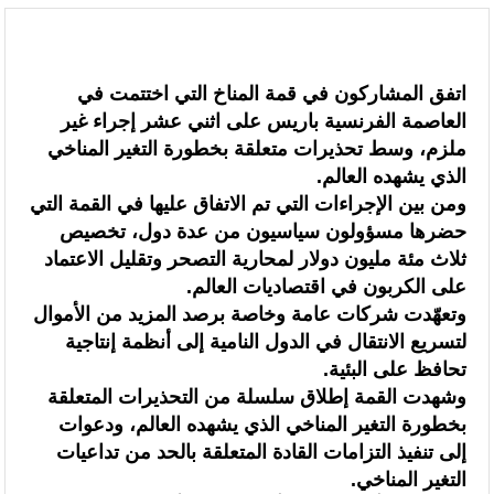
شمال إفريقيا والساحل وغرب إفريقيا (ANSCO) .(بيان صحفي )
قراءة سوسيولوجية :أزمة العبور الجماعي الأخيرة نحو سبتة تكشف عن موت
اتفق المشاركون في قمة المناخ التي اختتمت في
العاصمة الفرنسية باريس على اثني عشر إجراء غير
التاطير الحزبي وهيمنة الخوارزميات والصفحات الافتراضية
ملزم، وسط تحذيرات متعلقة بخطورة التغير المناخي
القوات المسلحة الملكية .. جاهزية عملياتية وتدخلات جوية منسقة لمكافحة
الذي يشهده العالم.
ومن بين الإجراءات التي تم الاتفاق عليها في القمة التي
حرائق الغابات
حضرها مسؤولون سياسيون من عدة دول، تخصيص
تدبير ملف الهجرة “مسؤولية مشتركة” والمغرب “تحمل دوما نصيبه منها”
ثلاث مئة مليون دولار لمحارية التصحر وتقليل الاعتماد
على الكربون في اقتصاديات العالم.
(مصدر حكومي)
وتعهّدت شركات عامة وخاصة برصد المزيد من الأموال
برقية تهنئة إلى جلالة الملك من المدير العام لمنظمة “إيسيسكو” بمناسبة عيد
لتسريع الانتقال في الدول النامية إلى أنظمة إنتاجية
تحافظ على البئية.
العرش المجيد
وشهدت القمة إطلاق سلسلة من التحذيرات المتعلقة
بخطورة التغير المناخي الذي يشهده العالم، ودعوات
المنتخب المغربي للسيدات يتأهل إلى ربع النهائي عقب تعادله أمام نظيره
إلى تنفيذ التزامات القادة المتعلقة بالحد من تداعيات
السنغالي (0-0)
التغير المناخي.