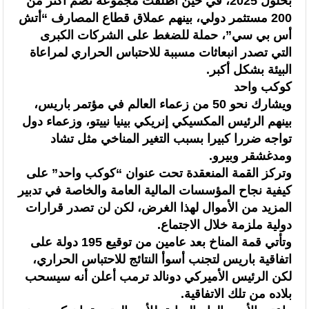
بحلول 2025، في حين أطلقت مجموعة تضم أكثر من
200 مستثمر دولي، بينهم عملاق قطاع المصارف “أتش
أس بي سي”، حملة للضغط على الشركات الكبرى
التي تصدر انبعاثات مسببة للاحتباس الحراري لمراعاة
البيئة بشكل أكبر.
كوكب واحد
ويشارك نحو 50 من زعماء العالم في مؤتمر باريس،
بينهم الرئيس المكسيكي إنريكي بينيا نييتو، وزعماء دول
تواجه ضررا كبيرا بسبب التغير المناخي مثل تشاد
ومدغشقر وبيرو.
وتركز القمة المنعقدة تحت عنوان “كوكب واحد” على
كيفية نجاح المؤسسات المالية العامة والخاصة في تدبير
المزيد من الأموال لهذا الغرض، لكن لن تصدر قرارات
دولية ملزمة خلال الاجتماع.
وتأتي قمة المناخ بعد عامين من توقيع 195 دولة على
اتفاقية باريس لتجنب أسوأ النتائج للاحتباس الحراري،
لكن الرئيس الأميركي دونالد ترمب أعلن أنه سيسحب
بلاده من تلك الاتفاقية.