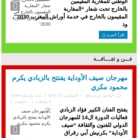
الوطني للمغاربة المقيمين
بالخارج تحت شعار “المغاربة
المقيمون بالخارج في خدمة أوراش المغرب 2030″،
وذ
إقرأ المزيد
فـــن و ثقــــافـــة
مهرجان صيف الأوداية يفتتح بالزبادي يكرم
محمود مكري
فى :
الواجهة
,
فن و ثقافة
|
أغسطس 07, 2026
|
كتب بواسطة
admin
6 مشاهدة
|
٠ تعليقات
|
يفتتح الفنان الكبير فؤاد الزبادي
فعاليات الدورة ال14 للمهرجان
الدولي للفنون والثقافة “صيف
الأوداية” بكرنيش أبي رقراق