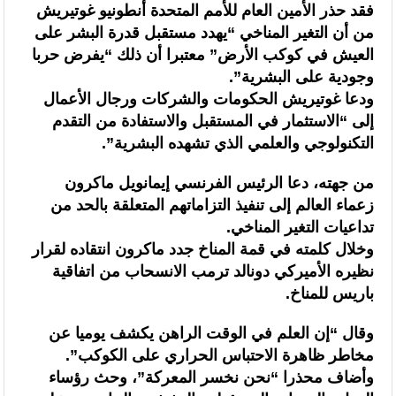
فقد حذر الأمين العام للأمم المتحدة أنطونيو غوتيريش
من أن التغير المناخي “يهدد مستقبل قدرة البشر على
العيش في كوكب الأرض” معتبرا أن ذلك “يفرض حربا
وجودية على البشرية”.
ودعا غوتيريش الحكومات والشركات ورجال الأعمال
إلى “الاستثمار في المستقبل والاستفادة من التقدم
التكنولوجي والعلمي الذي تشهده البشرية”.
من جهته، دعا الرئيس الفرنسي إيمانويل ماكرون
زعماء العالم إلى تنفيذ التزاماتهم المتعلقة بالحد من
تداعيات التغير المناخي.
وخلال كلمته في قمة المناخ جدد ماكرون انتقاده لقرار
نظيره الأميركي دونالد ترمب الانسحاب من اتفاقية
باريس للمناخ.
وقال “إن العلم في الوقت الراهن يكشف يوميا عن
مخاطر ظاهرة الاحتباس الحراري على الكوكب”.
وأضاف محذرا “نحن نخسر المعركة”، وحث رؤساء