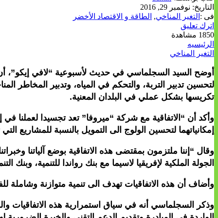
التاريخ:
نوفمبر 29, 2016
فى :
التغير المناخي
,
الطاقة و الاقتصاد الأخضر
اترك تعليق
1850 مشاهدة
الرئيسيه
التغير المناخي
لتحسين تدبير التربة، والتحكم في المياه، وتدبير المخاطر ا
تكريسها بشكل عملي في البلدان المعنية.
وأكد أن “الاتفاقية مع شركة “ميروفا” تعد تجسيدا لعملنا في 
إمكانياتهما لتحسين الولوج الى التمويل بالنسبة للمشاريع التي
وقال “إننا ملتزمون بمقتضى هذه الاتفاقية بوضع آلياتنا وخبرات
الجولة الملكية لإفريقيا لاسيما مع بنك رواندا للتنمية، وبنك ال
وأضاف أن هذه الاتفاقيات تهدف الى تنمية متوازنة وشاملة للفلا
وذكر السجلماسي أنه في سياق استمرارية هذه الاتفاقيات وال
الواردة في المبادرة وتقديم الدعم التقني والخبرة الضرورية ل