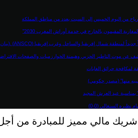
رياح من اليوم الخميس إلى السبت بعدد من مناطق المملكة
مغاربة المقيمون بالخارج في خدمة أوراش المغرب 2030”
نطقة شمال إفريقيا والساحل وغرب إفريقيا (ANSCO) .(بيان صحفي )
كشف عن موت التاطير الحزبي وهيمنة الخوارزميات والصفحات الافتراضي
قة لمكافحة حرائق الغابات
يبه منها” (مصدر حكومي)
” بمناسبة عيد العرش المجيد
نظيره السنغالي (0-0)
يك مالي مميز للمبادرة من أجل تك