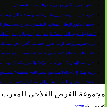
انطلاق الدورة الأولى من مهرجان السعيدية للموسيقى
نشرة انذارية : موجة حر وزخات رعدية مع تساقط البرد وهبات 
الاحتفال باليوم الوطني للمغاربة المقيمين بالخارج تحت شعار “ال
“الخطوط الجوية الفرنسية” تعلن عن تعيين ليونيل رو مديراً عاماً جديداً لم
قراءة سوسيولوجية :أزمة العبور الجماعي الأخيرة نحو سبتة ت
القوات المسلحة الملكية .. جاهزية عملياتية وتدخلات جوية منس
تدبير ملف الهجرة “مسؤولية مشتركة” والمغرب “تحمل دوما نص
برقية تهنئة إلى جلالة الملك من المدير العام لمنظمة “إيسيسكو
المنتخب المغربي للسيدات يتأهل إلى ربع النهائي عقب تعادله أمام 
مجموعة القرض الفلاحي للمغرب شر
كتب بواسطة
admin