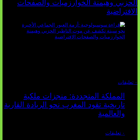
الحزبي وهيمنة الخوارزميات والصفحات
الافتراضية
تثبت أحداث سبتة الأخيرة الأطروحة السوسيولوجية التي
تقول: "كلما اتسعت الفجوة بين تطلعات الشباب الرقمية وواقعهم
السوسيو-اقتصادي، كلما انهارت قدرة السياسة التقليدية على الكلام
والتأط...
أغسطس 04, 2026
٠ تعليقات
المملكة المتجددة: منجزات ملكية
تاريخية تقود المغرب نحو الريادة القارية
والعالمية
يوليو 27, 2026
٠ تعليقات