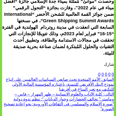
وحصدت “موانئ” مُمثلة بميناء جدة الإسلامي جائزة “أفضل
ميناء في عام 2022″، وفازت بجائزة “التحول الرقمي”
ضمن جوائز القمة العالمية للشحن الأخضر “International
Green Shipping Summit Awards”، في نسختها
السابعة التي انعقدت في مدينة روتردام الهولندية في الفترة
“15-16” فبراير لعام 2023م، وذلك تتويجًا للإنجازات التي
تحققت في مجالات الاستدامة والطاقة، وتطبيق أحدث
التقنيات والحلول المُبتكرة لضمان صناعة بحرية صديقة
للبيئة.
شارك
0
0
0
0
0
السابق:
الأمم المتحدة تحث صانعي السياسات العالميين على اتباع
نموذج البنك الأفريقي للتنمية، باعتباره المؤسسة المالية الأولى
للتكيف مع تغير المناخ في أفريقيا
التالى:
كلية الآداب والعلوم الإنسانية – ظهر المهراز – فاس –
وماستر:” تحالف الحضارات وحوار الديانات “: تنظم ندوة دولية
“صورة الإسلام والمسلمين في الثقافات الأوروبية: نحو إعادة تصحيح
الصورة”