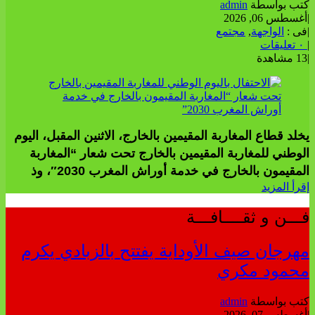
كتب بواسطة
admin
|
أغسطس 06, 2026
|
فى :
الواجهة
,
مجتمع
|
٠ تعليقات
|
13 مشاهدة
يخلد قطاع المغاربة المقيمين بالخارج، الاثنين المقبل، اليوم
الوطني للمغاربة المقيمين بالخارج تحت شعار “المغاربة
المقيمون بالخارج في خدمة أوراش المغرب 2030″، وذ
إقرأ المزيد
فـــن و ثقــــافـــة
مهرجان صيف الأوداية يفتتح بالزبادي يكرم
محمود مكري
كتب بواسطة
admin
|
أغسطس 07, 2026