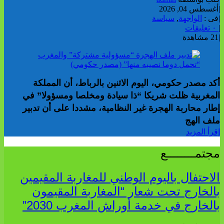
|
أغسطس 04, 2026
|
فى :
الواجهة
,
سياسة
|
٠ تعليقات
|
21 مشاهدة
أكد مصدر حكومي، اليوم الاثنين بالرباط، أن المملكة
المغربية ظلت شريكا “ذا سيادة ومخلصا ومسؤولا” في
إطار محاربة الهجرة غير النظامية، مشددا على أن تدبير
ملف الهج
إقرأ المزيد
مجتمــــــــع
الاحتفال باليوم الوطني للمغاربة المقيمين
بالخارج تحت شعار “المغاربة المقيمون
بالخارج في خدمة أوراش المغرب 2030”