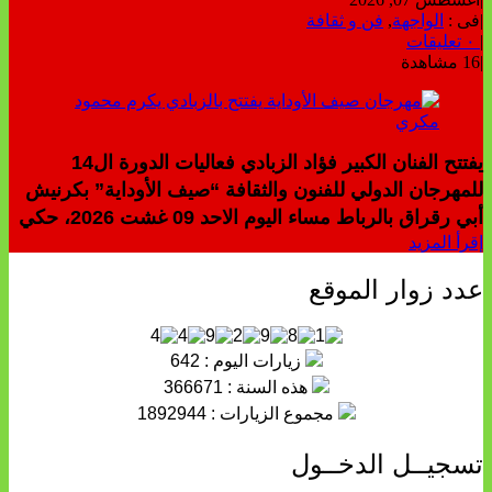
|
فى :
الواجهة
,
فن و ثقافة
|
٠ تعليقات
|
16 مشاهدة
يفتتح الفنان الكبير فؤاد الزبادي فعاليات الدورة ال14
للمهرجان الدولي للفنون والثقافة “صيف الأوداية” بكرنيش
أبي رقراق بالرباط مساء اليوم الاحد 09 غشت 2026، حكي
إقرأ المزيد
عدد زوار الموقع
زيارات اليوم : 642
هذه السنة : 366671
مجموع الزيارات : 1892944
تسجيــل الدخــول