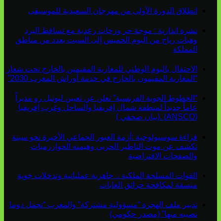
انطلاق الدورة الأولى من مهرجان السعيدية للموسيقى
نشرة انذارية : موجة حر وزخات رعدية مع تساقط البرد
وهبات رياح من اليوم الخميس إلى السبت بعدد من مناطق
المملكة
الاحتفال باليوم الوطني للمغاربة المقيمين بالخارج تحت شعار
“المغاربة المقيمون بالخارج في خدمة أوراش المغرب 2030”
“الخطوط الجوية الفرنسية” تعلن عن تعيين ليونيل رو مديراً
عاماً جديداً لمنطقة شمال إفريقيا والساحل وغرب إفريقيا
(ANSCO) .(بيان صحفي )
قراءة سوسيولوجية :أزمة العبور الجماعي الأخيرة نحو سبتة
تكشف عن موت التاطير الحزبي وهيمنة الخوارزميات
والصفحات الافتراضية
القوات المسلحة الملكية .. جاهزية عملياتية وتدخلات جوية
منسقة لمكافحة حرائق الغابات
تدبير ملف الهجرة “مسؤولية مشتركة” والمغرب “تحمل دوما
نصيبه منها” (مصدر حكومي)