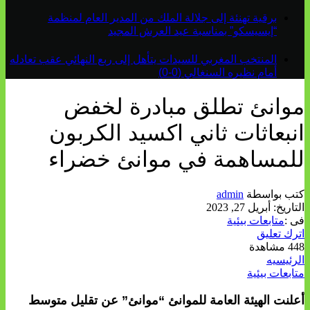
برقية تهنئة إلى جلالة الملك من المدير العام لمنظمة
“إيسيسكو” بمناسبة عيد العرش المجيد
المنتخب المغربي للسيدات يتأهل إلى ربع النهائي عقب تعادله
أمام نظيره السنغالي (0-0)
موانئ تطلق مبادرة لخفض
انبعاثات ثاني اكسيد الكربون
للمساهمة في موانئ خضراء
كتب بواسطة
admin
التاريخ:
أبريل 27, 2023
فى :
متابعات بيئية
اترك تعليق
448 مشاهدة
الرئيسيه
متابعات بيئية
أعلنت الهيئة العامة للموانئ “موانئ” عن تقليل متوسط