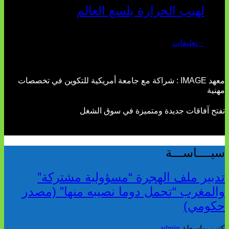
لهيب الحرارة يلسع العالم
يوليو 02, 2026
٠ تعليقات
معهد IMAGE : شراكة مع جامعة أمريكية للتكوين في تخصصات
مهنية
تفتح آفاقات جديدة ومتميزة في سوق الشغل
سيــــاســـة
تدبير ملف الهجرة “مسؤولية مشتركة”
والمغرب “تحمل دوما نصيبه منها” (مصدر
حكومي)
كتب بواسطة
admin