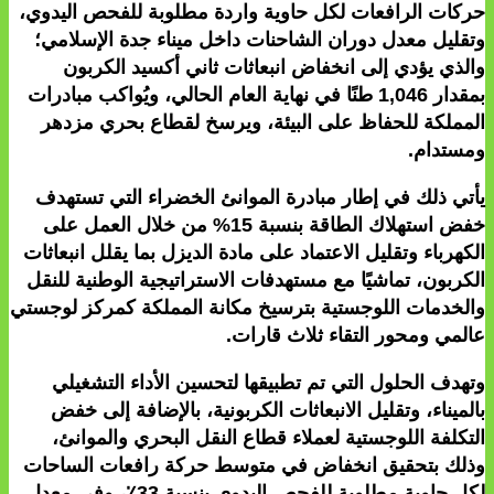
حركات الرافعات لكل حاوية واردة مطلوبة للفحص اليدوي،
وتقليل معدل دوران الشاحنات داخل ميناء جدة الإسلامي؛
والذي يؤدي إلى انخفاض انبعاثات ثاني أكسيد الكربون
بمقدار 1,046 طنًا في نهاية العام الحالي، ويُواكب مبادرات
المملكة للحفاظ على البيئة، ويرسخ لقطاع بحري مزدهر
ومستدام.
يأتي ذلك في إطار مبادرة الموانئ الخضراء التي تستهدف
خفض استهلاك الطاقة بنسبة 15% من خلال العمل على
الكهرباء وتقليل الاعتماد على مادة الديزل بما يقلل انبعاثات
الكربون، تماشيًا مع مستهدفات الاستراتيجية الوطنية للنقل
والخدمات اللوجستية بترسيخ مكانة المملكة كمركز لوجستي
عالمي ومحور التقاء ثلاث قارات.
وتهدف الحلول التي تم تطبيقها لتحسين الأداء التشغيلي
بالميناء، وتقليل الانبعاثات الكربونية، بالإضافة إلى خفض
التكلفة اللوجستية لعملاء قطاع النقل البحري والموانئ،
وذلك بتحقيق انخفاض في متوسط حركة رافعات الساحات
لكل حاوية مطلوبة للفحص اليدوي بنسبة 33٪، وفي معدل