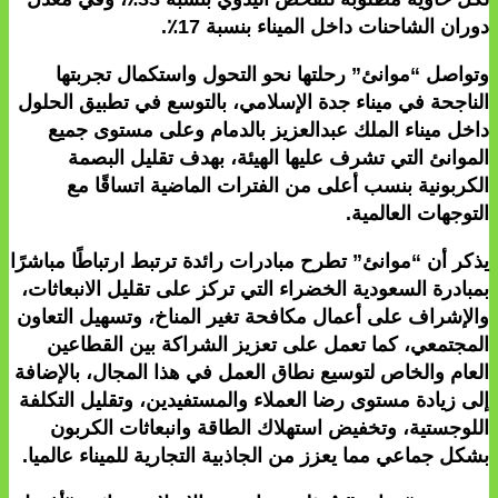
دوران الشاحنات داخل الميناء بنسبة 17٪.
وتواصل “موانئ” رحلتها نحو التحول واستكمال تجربتها
الناجحة في ميناء جدة الإسلامي، بالتوسع في تطبيق الحلول
داخل ميناء الملك عبدالعزيز بالدمام وعلى مستوى جميع
الموانئ التي تشرف عليها الهيئة، بهدف تقليل البصمة
الكربونية بنسب أعلى من الفترات الماضية اتساقًا مع
التوجهات العالمية.
يذكر أن “موانئ” تطرح مبادرات رائدة ترتبط ارتباطًا مباشرًا
بمبادرة السعودية الخضراء التي تركز على تقليل الانبعاثات،
والإشراف على أعمال مكافحة تغير المناخ، وتسهيل التعاون
المجتمعي، كما تعمل على تعزيز الشراكة بين القطاعين
العام والخاص لتوسيع نطاق العمل في هذا المجال، بالإضافة
إلى زيادة مستوى رضا العملاء والمستفيدين، وتقليل التكلفة
اللوجستية، وتخفيض استهلاك الطاقة وانبعاثات الكربون
بشكل جماعي مما يعزز من الجاذبية التجارية للميناء عالميا.