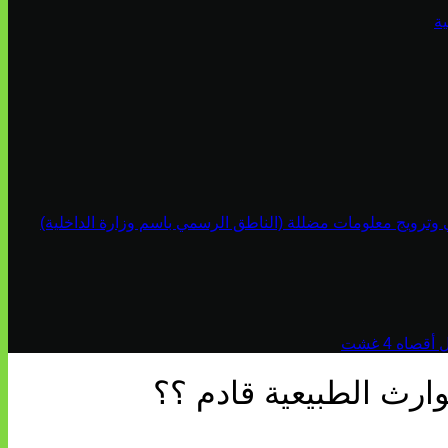
ة
ي وترويج معلومات مضللة (الناطق الرسمي باسم وزارة الداخلية)
اه 4 غشت
ارث الطبيعية قادم ؟؟