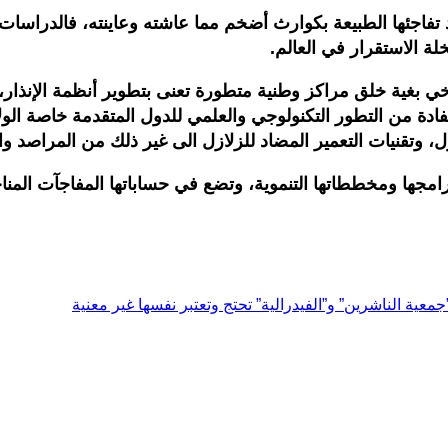
جئها الطبيعة بكوارث أضخم مما عاشته وعاينته، فالدراسات والت
لة الاستقرار في العالم.
ي بغية خلق مراكز وطنية متطورة تعنى بتطوير أنظمة الإنذار، وا
ادة من التطور التكنولوجي والعلمي للدول المتقدمة خاصة الولاي
ل، وتقنيات التعمير المضاد للزلازل الى غير ذلك من المراصد وال
امجها ومخططاتها التنموية، وتضع في حساباتها المفاجآت المناخ
جمعية الناشرين” و”الفيدرالية” تحتج وتعتبر نفسها غير معنية