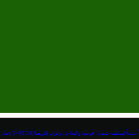
نطقة شمال إفريقيا والساحل وغرب إفريقيا (ANSCO) .(بيان صحفي )