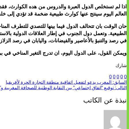
اذا لم تستخلص الدول العبرة والدروس من هده الكوارث، فقد تفا
العالم اليوم سينتج عنها كوارث طبيعية ضخمة قد تؤدي إلى خلخ
حان الوقت بان تتحالف الدول فيما بينها للتصدي للتطرف المناخ
الطبيعية. وتعمل دول الجنوب في إطار العلاقات الدولية بالاستف
في رصد والتنبؤ بالأعاصير والفيضانات، واليابان في رصد الزلاز
ويمكن القول، على الدول اليوم، ان تدرج التغير المناخي في بر
شارك
0
0
0
0
0
السابق:
المغرب يدعو لتفعيل اتفاقية منطقة التجارة الحرة لأفريقيا
التالى:
توقيع “اتفاق اجتماعي” بين النقابة الوطنية للصحافة المغربية و”
نبذة عن الكاتب