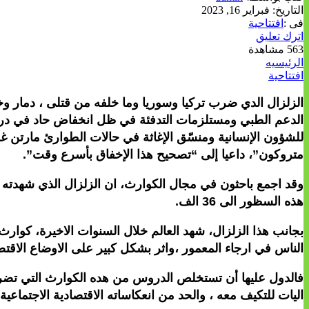
التاريخ:
فبراير 16, 2023
فى :
افتتاحية
اترك تعليق
563 مشاهدة
الرئيسيه
افتتاحية
الزلزال الدي ضرب تركيا وسوريا وما خلفه من قتلى ، دمار وخ
الدعم الطبي ومستلزمات التدفئة في ظل انخفاض حاد في درجات
للشؤون الإنسانية ومنسّق الإغاثة في حالات الطوارئ مارتن 
متروكون”، داعيا إلى “تصحيح هذا الإخفاق بأسرع وقت”.
وقد اجمع باحثون في مجال الكوارث، ان الزلزال الذي شهدته ترك
هذه السظور الى 36 الف.
الناس في ارجاء المعمور ،واثر بشكل كبير على الاوضاع الاقتصاد
فالدول عليها أن تستخلص الدروس من هده الكوارث التي تضرب م
اليات للتكيف معه ، والحد من انعكاساته الاقتصادية الاجتماعية 