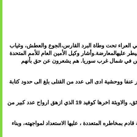
 في العراء تحت وطاة البرد القارس،الجوع والعطش، وغياب
 عليهالمعارضة.وأشار وكيل الأمين العام للأمم المتحدة
الناس في شمال غرب سوريا. هم يشعرون عن حق بأنهم
ر عنفا ووحشية ادى الى عدد من القتلى بلغ الى حدود كتابة
بجانب هذا الزلزال، شهد العالم خلال السنوات الاخيرة، كوارث طبيعية متنوعة الاشكال، كالفيضانات،العواصف، الجفاف،الحرائق، والاوبئة اخرها كوفيد 19 الذي ازهق ارواح عدد كبير من
 بمخاطره المتعددة ، عليها الاستعداد لمواجهته، وبناء