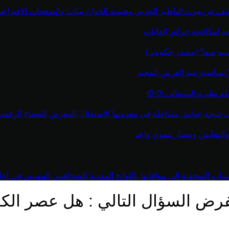
كشف عن موت التاطير الحزبي وهيمنة الخوارزميات والصفحات الافتراضي
قة لمكافحة حرائق الغابات
يبه منها” (مصدر حكومي)
” بمناسبة عيد العرش المجيد
نظيره السنغالي (0-0)
اءت نتيجة عوامل متداخلة في مقدمتها الاستغلال المغرض للفضاء الرقم
والتعايش ومسار تنموي واعد
 الصحفية إلى موافاتها باللوائح المحينة للصحافيين المهنيين في أجل أقص
رض السؤال التالي : هل عصر الكو