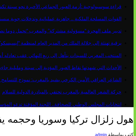
قراءة سوسيولوجية :أزمة العبور الجماعي الأخيرة نحو سبتة ت
القوات المسلحة الملكية .. جاهزية عملياتية وتدخلات جوية منس
تدبير ملف الهجرة “مسؤولية مشتركة” والمغرب “تحمل دوما نص
برقية تهنئة إلى جلالة الملك من المدير العام لمنظمة “إيسيسكو
المنتخب المغربي للسيدات يتأهل إلى ربع النهائي عقب تعادله أمام 
الأحداث التي شهدتها نقاط العبور المؤدية إلى سبتة ومليلية ج
الشاعر العراقي الأمين الكرخي يشيد بالمغرب: نموذج للتسامح 
حركة الشعر العالمية بالمغرب تحتفي بالمبادرة الدولية للسلام
انتخابات المجلس الوطني للصحافة.. اللجنة المؤقتة تدعو المؤسسات
هول زلزال تركيا وسوريا وحجمه يف
كتب بواسطة
admin