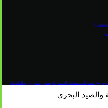
ة
ي وترويج معلومات مضللة (الناطق الرسمي باسم وزارة الداخلية)