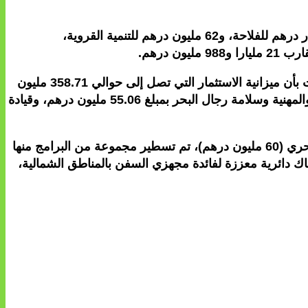
وفيما يتعلق بميزانية التسيير، سجل الوزير أنها ستعرف ارتفاعا بنسبة 6 في المائة إلى 4 ملايير و718مليون درهم (3.271 مليار درهم للفلاحة، و62 مليون درهم للتنمية القروية،
ومن جهتها، قدمت زكية الدريوش، كاتبة الدولة المكلفة بالصيد البحري، ميزانية القطاع برسم السنة المالية 2025، حيث أفادت بأن ميزانية الاستثمار التي تصل إلى حوالي 358.71 مليون
درهم ستتوزع بين تنمية الصيد وتربية الأحياء البحرية وتثمين الموارد بمبلغ 275.45 مليون درهم، والتأهيل والترقية الاجتماعية والمهنية وسلامة رجال البحر بمبلغ 55.06 مليون درهم، وقيادة
وفي سياق حديثها عن المشاريع المبرمجة في ميزانية الاستثمار، أعلنت السيدة الدريوش أنه في إطار صندوق تنمية الصيد البحري (60 مليون درهم)، تم تسطير مجموعة من البرامج منها
ك دائرية معززة لفائدة مجهزي السفن بالمناطق الشمالية،