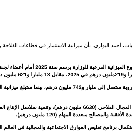
غابات، أحمد البواري، بأن ميزانية الاستثمار في قطاعات الفلاحة 
وأوضح السيد البواري خلال تقديمه، مساء