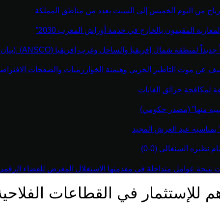
رياح من اليوم الخميس إلى السبت بعدد من مناطق المملكة
مغاربة المقيمون بالخارج في خدمة أوراش المغرب 2030”
نطقة شمال إفريقيا والساحل وغرب إفريقيا (ANSCO) .(بيان صحفي )
كشف عن موت التاطير الحزبي وهيمنة الخوارزميات والصفحات الافتراضي
قة لمكافحة حرائق الغابات
يبه منها” (مصدر حكومي)
” بمناسبة عيد العرش المجيد
نظيره السنغالي (0-0)
اءت نتيجة عوامل متداخلة في مقدمتها الاستغلال المغرض للفضاء الرقم