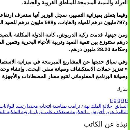
العزلة والتنمية المندمجة للمناطق القروية والجبلية.
و797مليون درهم للمياه والغابات، و588 مليون درهم للصيد البحري)، مشيرا إلى أن الميزانية الإجمالية للوزارة تصل إلى ما يقارب 21 مليارا و988 مليون درهم.
وحكامة 28.20 مليون درهم.
« تعزيز حملات الاستكشاف وصيانة سفن البحث، وإنشاء وحدة تك
وصيانة البرنامج المعلوماتي لتتبع مسار المصطادات والأجهزة وال
شارك
0
0
0
0
0
السابق:
جلالة الملك يهنئ ترامب بمناسبة انتخابه مجددا رئيسا للولايات 
التالى:
عزيز أخنوش .. الحكومة ستعكف على تنزيل الرؤية الملكية للتجا
نبذة عن الكاتب