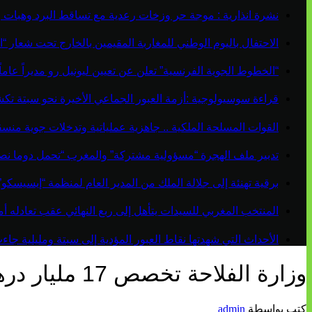
نشرة انذارية : موجة حر وزخات رعدية مع تساقط البرد وهبات 
الاحتفال باليوم الوطني للمغاربة المقيمين بالخارج تحت شعار “ال
“الخطوط الجوية الفرنسية” تعلن عن تعيين ليونيل رو مديراً عاماً جديداً لم
قراءة سوسيولوجية :أزمة العبور الجماعي الأخيرة نحو سبتة ت
القوات المسلحة الملكية .. جاهزية عملياتية وتدخلات جوية منس
تدبير ملف الهجرة “مسؤولية مشتركة” والمغرب “تحمل دوما نص
برقية تهنئة إلى جلالة الملك من المدير العام لمنظمة “إيسيسكو
المنتخب المغربي للسيدات يتأهل إلى ربع النهائي عقب تعادله أمام 
الأحداث التي شهدتها نقاط العبور المؤدية إلى سبتة ومليلية ج
وزارة الفلاحة تخصص 17 مليار درهم للإستثمار في القطاعات الفلاحية والصيد البحري
كتب بواسطة
admin