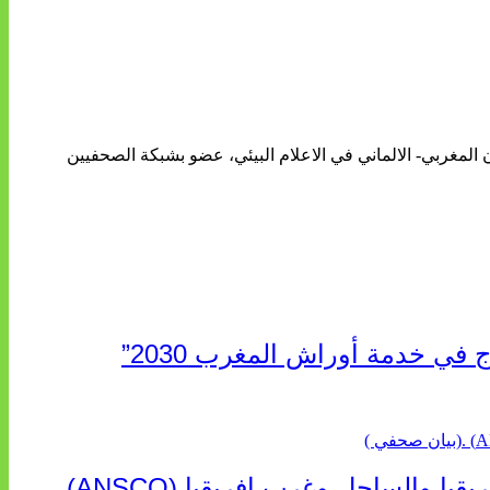
ن المغربي- الالماني في الاعلام البيئي، عضو بشبكة الصحفيين
 في خدمة أوراش المغرب 2030”
“الخطوط الجوية الفرنسية” تعلن عن تعيين ليونيل رو مديراً عاماً جديداً لمنطقة شمال إفريقيا والساحل وغرب إفريقيا (ANSCO) .