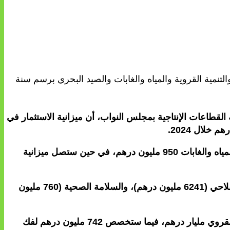
والتنمية القروية والمياه والغابات والصيد البحري برسم سنة
 أمس الثلاثاء، لمشروع الميزانية الفرعية للوزارة برسم سنة 2025 أمام أعضاء لجنة القطاعات الإنتاجية بمجلس النواب، أن ميزانية الاستثمار في
وأضاف أن الميزانية المخصصة للاستثمار في قطاع التنمية القروية ستصل إلى مليار و742 مليون درهم، بينما ستبلغ ميزانية المياه والغابات 950 مليون درهم، في حين ستصل ميزانية
وبخصوص قطاع الفلاحة، سيهم الاستثمار مجالات الري وتهيئة المجال الفلاحي (6630 مليون درهم)، وتنمية سلاسل الإنتاج الفلاحي (6241 مليون درهم)، والسلامة الصحية (760 مليون
وبالنسبة لقطاع التنمية القروية، ستبلغ الميزانية المخصصة لاستكمال برنامج تقليص الفوارق الاجتماعية والمجالية في العالم القروي مليار درهم، فيما ستخصص 742 مليون درهم لفك